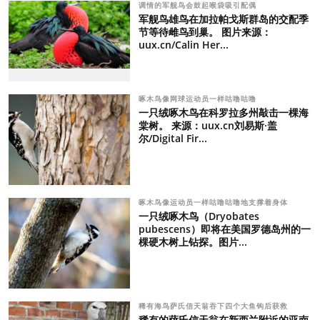
调情的军舰鸟会鼓起喉袋吸引配偶
军舰鸟雄鸟在加拉帕戈斯群岛的交配季
节等待雌鸟到巢。 图片来源：
uux.cn/Calin Her...
啄木鸟像网球运动员一样咕噜咕噜
一只绒啄木鸟在科罗拉多州敲击一棵海
棠树。 来源：uux.cn刘易斯·盖
尔/Digital Fir...
啄木鸟像运动员一样咕噜咕噜地支撑着身体
一只绒啄木鸟（Dryobates
pubescens）即将在美国罗德岛州的一
棵硬木树上钻探。图片...
稀有海鸟萨氏信天翁吞下四个大鱼钩后获救
稀有的萨氏信天翁在新西兰附近的亚南