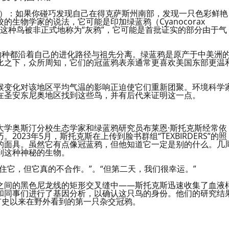
保罗）：如果你碰巧发现自己在得克萨斯州南部，发现一只色彩鲜艳
生物学家的说法，它可能是印加绿蓝鸦（Cyanocorax
a）的混合体。这种鸟被非正式地称为“灰鸦”，它可能是首批证实的部分由于气
物种都沿着自己的进化路径与祖先分离。绿蓝鸦是原产于中美洲
比之下，众所周知，它们的冠蓝鸦表亲通常更喜欢美国东部更温
候变化对该地区平均气温的影响正迫使它们重新团聚。环境科学
在圣安东尼奥地区找到这些鸟，并有后代来证明这一点。
大学奥斯汀分校生态学家和绿蓝鸦研究员布莱恩·斯托克斯经常依
23年5月，斯托克斯在上传到脸书群组“TEXBIRDERS”的照
的面具。虽然它有点像冠蓝鸦，但他知道它一定是别的什么。几
到这种神秘的生物。
住它，但它真的不合作。”。“但第二天，我们很幸运。”
之间的黑色尼龙线的矩形交叉缝中——斯托克斯迅速收集了血液
和同事们进行了基因分析，以确认这只鸟的身份。他们的研究结
有史以来在野外看到的第一只杂交冠鸦。