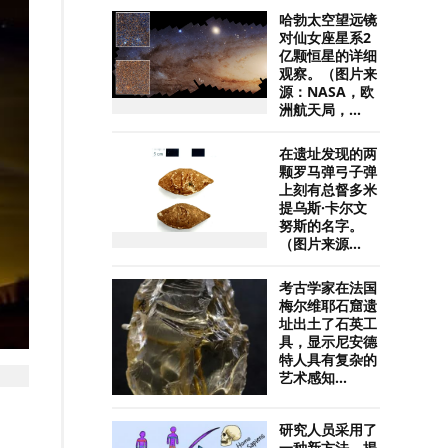
哈勃太空望远镜
对仙女座星系2
亿颗恒星的详细
观察。（图片来
源：NASA，欧
洲航天局，...
在遗址发现的两
颗罗马弹弓子弹
上刻有总督多米
提乌斯·卡尔文
努斯的名字。
（图片来源...
考古学家在法国
梅尔维耶石窟遗
址出土了石英工
具，显示尼安德
特人具有复杂的
艺术感知...
研究人员采用了