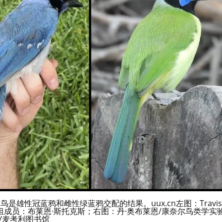
雄性冠蓝鸦和雌性绿蓝鸦交配的结果。uux.cn左图：Travis
小组成员：布莱恩·斯托克斯；右图：丹·奥布莱恩/康奈尔鸟类学实
/麦考利图书馆