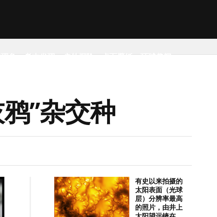
然现象
考古发现
户外探险
桌面壁纸
环球趣闻
鸦”杂交种
有史以来拍摄的
太阳表面（光球
层）分辨率最高
的照片，由井上
太阳望远镜在