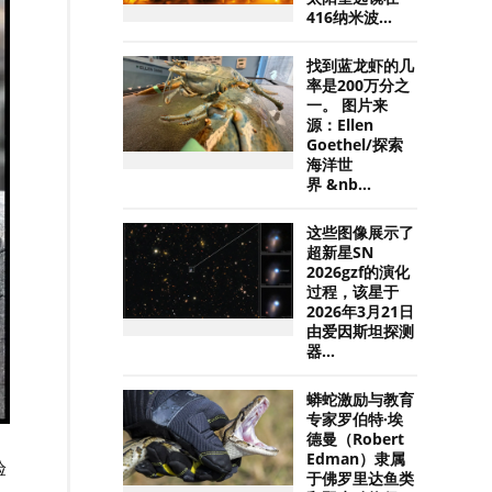
416纳米波...
找到蓝龙虾的几
率是200万分之
一。 图片来
源：Ellen
Goethel/探索
海洋世
界 &nb...
这些图像展示了
超新星SN
2026gzf的演化
过程，该星于
2026年3月21日
由爱因斯坦探测
器...
蟒蛇激励与教育
专家罗伯特·埃
德曼（Robert
Edman）隶属
验
于佛罗里达鱼类