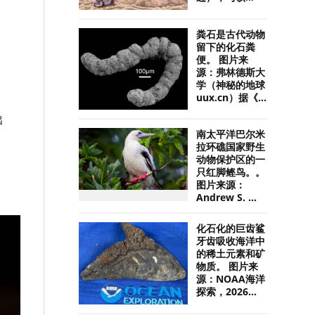
粪石是古代动物
留下的化石粪
便。 图片来
源：弗林德斯大
学（神秘的地球
uux.cn）据《...
出
南太平洋巴尔米
拉环礁国家野生
动物保护区的一
只红脚鲣鸟。。
图片来源：
Andrew S. ...
化石化的巨齿鲨
牙齿吸收海洋中
的稀土元素和矿
物质。 图片来
源：NOAA海洋
探索，2026...