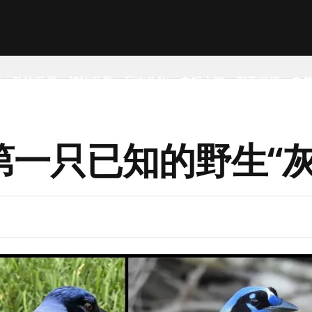
事
动物世界
植物世界
远古生物
未解之谜
探索发现
自
一只已知的野生“灰