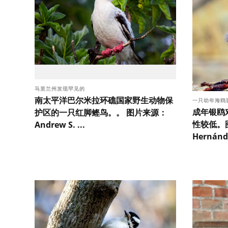
马里兰州发现罕见的
南太平洋巴尔米拉环礁国家野生动物保
一只幼年海鸥
成年银鸥
护区的一只红脚鲣鸟。。 图片来源：
性较低。图片
Andrew S. ...
Hernánde