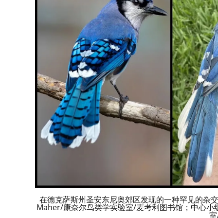
在德克萨斯州圣安东尼奥郊区发现的一种罕见的杂交鸟是
Maher/康奈尔鸟类学实验室/麦考利图书馆；中心
室