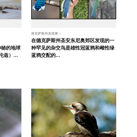
得克萨斯州发现第一
在德克萨斯州圣安东尼奥郊区发现的一
s（神秘的地球
种罕见的杂交鸟是雄性冠蓝鸦和雌性绿
兹）...
蓝鸦交配的...