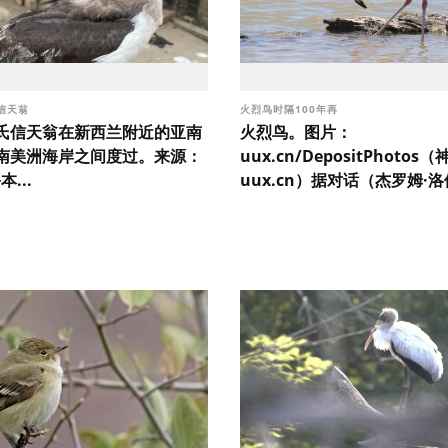
信天翁
火烈鸟时隔100年再
氏信天翁在新西兰附近的亚南
火烈鸟。图片：
南美洲海岸之间度过。来源：
uux.cn/DepositPhoto
本...
uux.cn）据对话（杰罗姆·洛伦