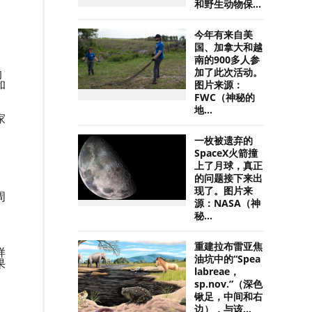
和野生动物保...
今年有来自美
国、加拿大和越
南的900多人参
的
加了此次活动。
和
图片来源：
FWC（神秘的
地...
家
一枚被遗弃的
SpaceX火箭撞
上了月球，真正
的问题接下来出
现了。图片来
周
源：NASA（神
秘...
重建拉布雷亚焦
样
油坑中的“Spea
果
labreae，
sp.nov.”（深色
锹足，中间和右
边），与该...