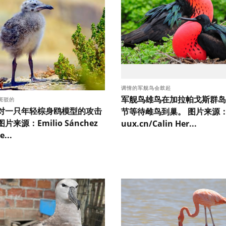
调情的军舰鸟会鼓起
军舰鸟雄鸟在加拉帕戈斯群岛
斑驳的
对一只年轻棕身鸥模型的攻击
节等待雌鸟到巢。 图片来源
来源：Emilio Sánchez
uux.cn/Calin Her...
...