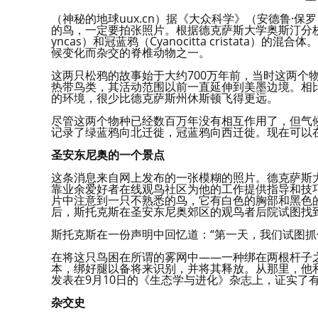
（神秘的地球uux.cn）据《大众科学》（安德鲁·
的鸟，一定要拍张照片。根据德克萨斯大学奥斯汀分校的
yncas）和冠蓝鸦（Cyanocitta cristat
候变化而杂交的脊椎动物之一。
这两只松鸦的故事始于大约700万年前，当时这两个
热带鸟类，其活动范围以前一直延伸到美墨边境。相
的环境，很少比德克萨斯州休斯顿飞得更远。
尽管这两个物种已经数百万年没有相互作用了，但气
记录了绿蓝鸦向北迁徙，冠蓝鸦向西迁徙。现在可以
圣安东尼奥的一个景点
这条消息来自网上发布的一张模糊的照片。德克萨斯
靠业余爱好者在线观鸟社区为他的工作提供指导和技巧。20
片中注意到一只不熟悉的鸟，它有白色的胸部和黑色
后，斯托克斯在圣安东尼奥郊区的观鸟者后院试图找
斯托克斯在一份声明中回忆道：“第一天，我们试图抓
在将这只鸟困在所谓的雾网中——一种绑在两根杆子
本，绑好腿以备将来识别，并将其释放。从那里，他
发表在9月10日的《生态学与进化》杂志上，证实了
杂交史