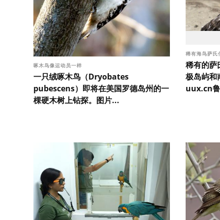
稀有海鸟萨氏
稀有的萨
啄木鸟像运动员一样
一只绒啄木鸟（Dryobates
极岛屿和
pubescens）即将在美国罗德岛州的一
uux.cn鲁
棵硬木树上钻探。图片...