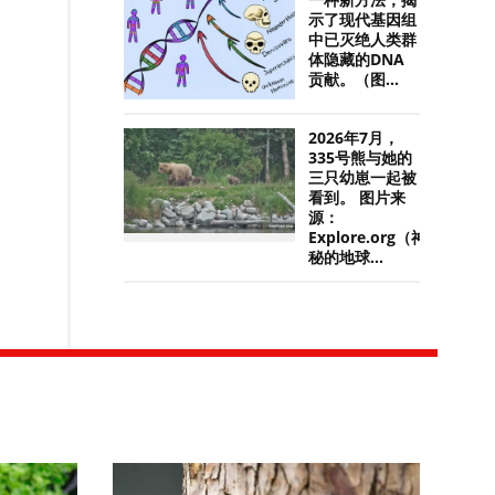
一种新方法，揭
示了现代基因组
中已灭绝人类群
体隐藏的DNA
贡献。（图...
2026年7月，
335号熊与她的
三只幼崽一起被
看到。 图片来
源：
Explore.org（神
秘的地球...