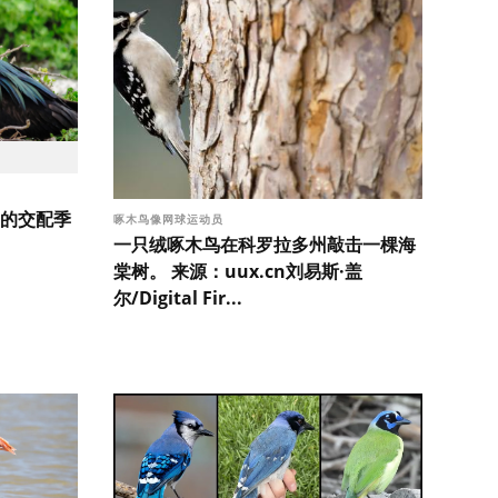
的交配季
啄木鸟像网球运动员
一只绒啄木鸟在科罗拉多州敲击一棵海
：
棠树。 来源：uux.cn刘易斯·盖
尔/Digital Fir...