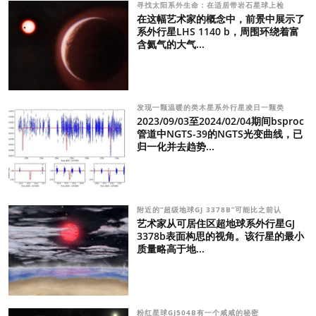
寻找太阳系外生命：在适居带岩石星球上检
在这幅艺术家的概念中，前景中展示了
系外行星LHS 1140 b，周围环绕着富
含氦气的大气...
发现一颗温暖的类木星系外行星凌日一颗类
2023/09/03至2024/02/04期间bsproc
管道中NGTS-39的NGTS光变曲线，已
归一化并去趋势...
附近的“超级地球GJ 3378B”可能比之前认
艺术家从可居住区超地球系外行星GJ
3378b表面构思的视角。该行星的最小
质量略高于地...
粉红星球GJ504B有一个咸咸的秘密