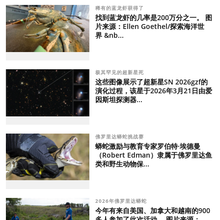
稀有的蓝龙虾获得了
找到蓝龙虾的几率是200万分之一。 图
片来源：Ellen Goethel/探索海洋世
界 &nb...
极其罕见的超新星死
这些图像展示了超新星SN 2026gzf的
演化过程，该星于2026年3月21日由爱
因斯坦探测器...
佛罗里达蟒蛇挑战赛
蟒蛇激励与教育专家罗伯特·埃德曼
（Robert Edman）隶属于佛罗里达鱼
类和野生动物保...
2026年佛罗里达蟒蛇
今年有来自美国、加拿大和越南的900
多人参加了此次活动。 图片来源：