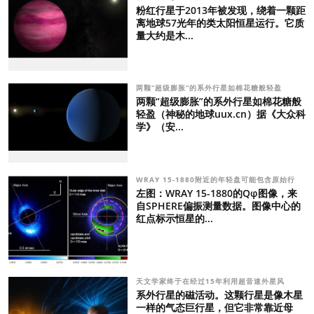
粉红行星于2013年被发现，绕着一颗距
离地球57光年的类太阳恒星运行。它质
量大约是木...
两颗“超级膨胀”的系外行星如棉花糖般轻盈
两颗“超级膨胀”的系外行星如棉花糖般
轻盈（神秘的地球uux.cn）据《大众科
学》（安...
WRAY 15-1880附近的年轻盘可能包含原始行
左图：WRAY 15-1880的Qφ图像，来
自SPHERE偏振测量数据。图像中心的
红点标示恒星的...
天文学家终于在经过15年利用超音速外星风
系外行星的磁活动。这颗行星是像木星
一样的气态巨行星，但它非常靠近母