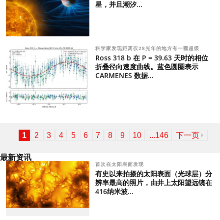
星，并且潮汐...
科学家发现距离仅28光年的地方有一颗超级
Ross 318 b 在 P = 39.63 天时的相位
折叠径向速度曲线。蓝色圆圈表示
CARMENES 数据...
1
2
3
4
5
6
7
8
9
10
...146
下一页
最新资讯
首次在太阳表面发现
有史以来拍摄的太阳表面（光球层）分
辨率最高的照片，由井上太阳望远镜在
416纳米波...