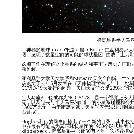
椭圆星系半人马
（神秘的地球uux.cn报道）据cnBeta：由亚利
测，发现了数量空前的可能的球状星团--由成千上万
这项工作在理解这个星系的结构和宇宙学历史方面取
新见解。
亚利桑那大学天文学系和Steward天文台的博士生All
该论文于去年6月发表在《天体物理学杂志》上。她
COVID-19大流行的问题，美国天文学会第239次
半人马座A，也被称为NGC 5128，是一个视觉上
流，以及过去与半人马座A轨道上的小星系碰撞和合
1300万光年，由于距离太远，天文学家无法观测到
石证据”。
Hughes和她的同事们提出了一个新的目录，其中包
中在最有可能成为真正球状星团的1900个球状星团上
kiloparsecs，距离星系中心近50万光年。这