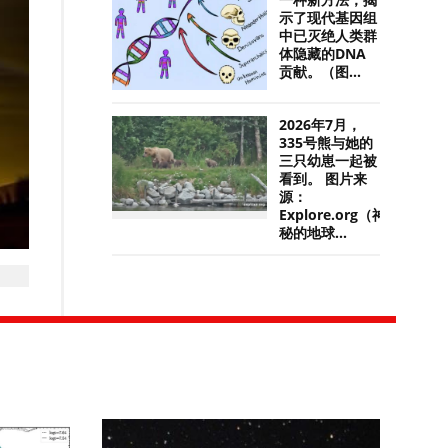
一种新方法，揭
示了现代基因组
中已灭绝人类群
体隐藏的DNA
贡献。（图...
2026年7月，
335号熊与她的
三只幼崽一起被
看到。 图片来
源：
Explore.org（神
秘的地球...