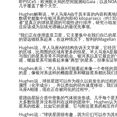
即PISCeS；欧洲航天局的空间观测站Gaia；以及
几乎覆盖了整个天空。
Hughes解释说，半人马座A由于其丰富的内容和
数研究都集中在银河系的内部40 kiloparsecs（
者”是真正的球状星团的可能性进行排序，研究小组发现
且应该成为后续光谱确认的最优先事项。
“我们正在使用盖亚卫星，它主要集中在我们自己的星
的望远镜联系起来，在这种情况下，智利的Magellan
Hughes说，半人马座A的结构告诉天文学家，它
的区域，比周围的区域有更多的恒星。半人马座A是
与我们的星系非常不同的机会。银河系以及它最近的“
观，螺旋星系可能看起来像"典型"的星系，但事实证
Hughes表示：“半人马座A可能看起来像一个奇怪
的是，像银河系这样的椭圆星系和螺旋星系都比我们
Hughes说，球状星团可以作为很久以前发生的过
属性（化学成分），并以类似的径向速度移动，我们
马座A相撞，现在正在被同化的过程中。”
星团由星际介质中密集的气体斑块形成。几乎每个星系
大多数恒星并没有排列在这样的团块中。Hughes
星系的线索，比如它的质量、它与附近星系的相互作
Hughes说：“球状星团很有趣，因为它们可以作