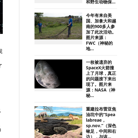
和野生动物保...
今年有来自美
国、加拿大和越
南的900多人参
加了此次活动。
图片来源：
FWC（神秘的
地...
观
一枚被遗弃的
了
SpaceX火箭撞
上了月球，真正
的问题接下来出
，
现了。图片来
源：NASA（神
秘...
重建拉布雷亚焦
化
油坑中的“Spea
labreae，
集
sp.nov.”（深色
0
锹足，中间和右
边），与该...