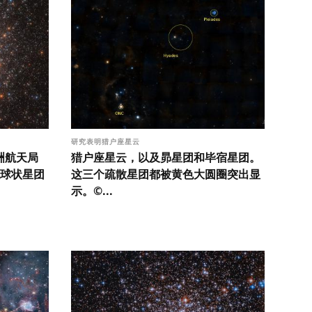
研究表明猎户座星云
洲航天局
猎户座星云，以及昴星团和毕宿星团。
球状星团
这三个疏散星团都被黄色大圆圈突出显
示。©...