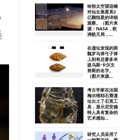
哈勃太空望远镜
对仙女座星系2
仍
亿颗恒星的详细
观察。（图片来
源：NASA，欧
成
洲航天局，...
它
在遗址发现的两
颗罗马弹弓子弹
上刻有总督多米
提乌斯·卡尔文
努斯的名字。
（图片来源...
考古学家在法国
梅尔维耶石窟遗
址出土了石英工
具，显示尼安德
特人具有复杂的
艺术感知...
研究人员采用了