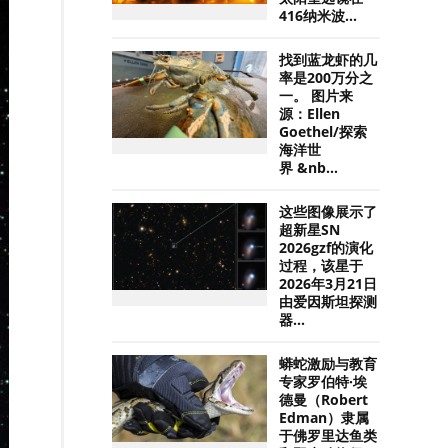
416纳米波...
找到蓝龙虾的几
率是200万分之
一。 图片来
源：Ellen
Goethel/探索
海洋世
界 &nb...
这些图像展示了
超新星SN
2026gzf的演化
过程，该星于
2026年3月21日
由爱因斯坦探测
器...
蟒蛇激励与教育
专家罗伯特·埃
德曼（Robert
Edman）隶属
于佛罗里达鱼类