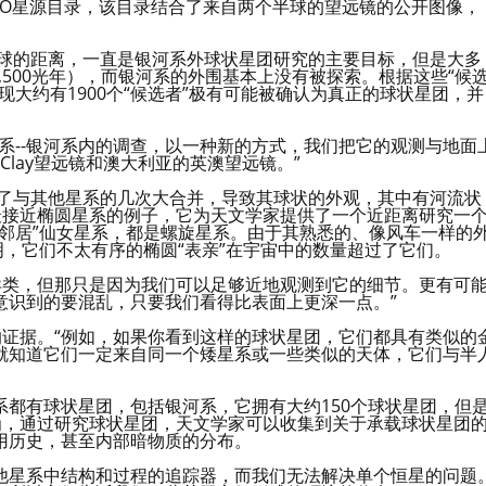
NOAO星源目录，该目录结合了来自两个半球的望远镜的公开图像，
离地球的距离，一直是银河系外球状星团研究的主要目标，但是大多
约130,500光年），而银河系的外围基本上没有被探索。根据这些“候
大约有1900个“候选者”极有可能被确认为真正的球状星团，并
系--银河系内的调查，以一种新的方式，我们把它的观测与地面
 Clay望远镜和澳大利亚的英澳望远镜。”
经历了与其他星系的几次大合并，导致其球状的外观，其中有河流状
最接近椭圆星系的例子，它为天文学家提供了一个近距离研究一
邻居”仙女星系，都是螺旋星系。由于其熟悉的、像风车一样的
明，它们不太有序的椭圆“表亲”在宇宙中的数量超过了它们。
的异类，但那只是因为我们可以足够近地观测到它的细节。更有可
意识到的要混乱，只要我们看得比表面上更深一点。”
程的证据。“例如，如果你看到这样的球状星团，它们都具有类似的
就知道它们一定来自同一个矮星系或一些类似的天体，它们与半
都有球状星团，包括银河系，它拥有大约150个球状星团，但
认为，通过研究球状星团，天文学家可以收集到关于承载球状星团
用历史，甚至内部暗物质的分布。
为其他星系中结构和过程的追踪器，而我们无法解决单个恒星的问题