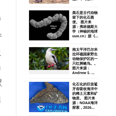
粪石是古代动物
留下的化石粪
选
便。 图片来
源：弗林德斯大
学（神秘的地球
上
uux.cn）据《...
南太平洋巴尔米
个
拉环礁国家野生
外
动物保护区的一
只红脚鲣鸟。。
能
图片来源：
Andrew S. ...
金
人
化石化的巨齿鲨
牙齿吸收海洋中
的稀土元素和矿
是
物质。 图片来
的
源：NOAA海洋
探索，2026...
。