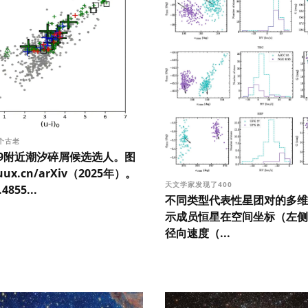
个古老
569附近潮汐碎屑候选选人。图
x.cn/arXiv（2025年）。
天文学家发现了400
4855...
不同类型代表性星团对的多维
示成员恒星在空间坐标（左侧
径向速度（...