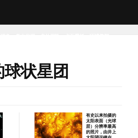
然现象
考古发现
户外探险
桌面壁纸
环球趣闻
的球状星团
有史以来拍摄的
太阳表面（光球
层）分辨率最高
的照片，由井上
太阳望远镜在