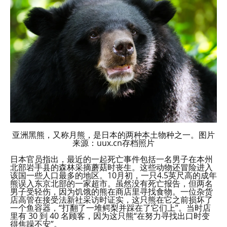
亚洲黑熊，又称月熊，是日本的两种本土物种之一。图片
来源：uux.cn存档照片
日本官员指出，最近的一起死亡事件包括一名男子在本州
北部岩手县的森林采摘蘑菇时丧生。这些动物还冒险进入
该国一些人口最多的地区。10月初，一只4.5英尺高的成年
熊误入东京北部的一家超市。虽然没有死亡报告，但两名
男子受轻伤，因为饥饿的熊在商店里寻找食物。一位杂货
店高管在接受法新社采访时证实，这只熊在它之前损坏了
一个鱼容器，“打翻了一堆鳄梨并踩在了它们上”。当时店
里有 30 到 40 名顾客，因为这只熊“在努力寻找出口时变
得焦躁不安”。