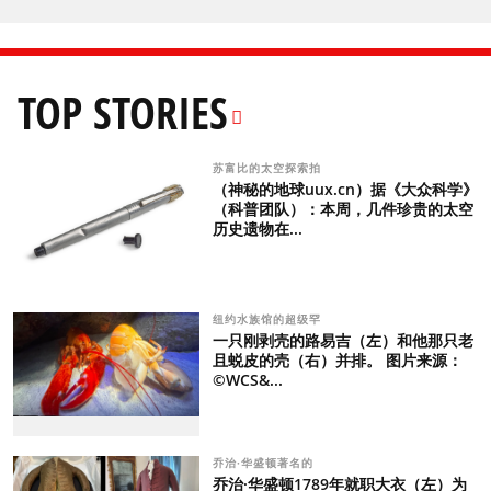
TOP STORIES
苏富比的太空探索拍
（神秘的地球uux.cn）据《大众科学》
（科普团队）：本周，几件珍贵的太空
历史遗物在...
纽约水族馆的超级罕
一只刚剥壳的路易吉（左）和他那只老
且蜕皮的壳（右）并排。 图片来源：
©WCS&...
乔治·华盛顿著名的
乔治·华盛顿1789年就职大衣（左）为