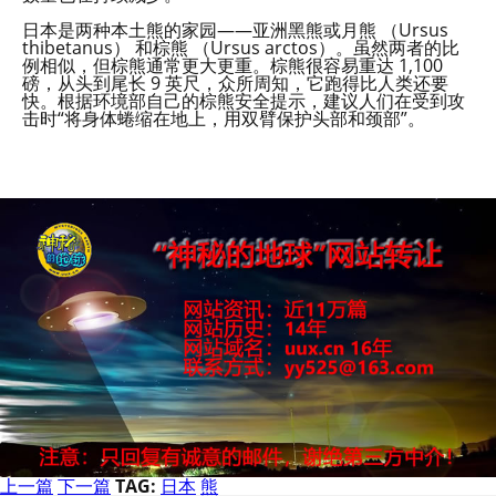
日本是两种本土熊的家园——亚洲黑熊或月熊 （Ursus
thibetanus） 和棕熊 （Ursus arctos）。虽然两者的比
例相似，但棕熊通常更大更重。棕熊很容易重达 1,100
磅，从头到尾长 9 英尺，众所周知，它跑得比人类还要
快。根据环境部自己的棕熊安全提示，建议人们在受到攻
击时“将身体蜷缩在地上，用双臂保护头部和颈部”。
上一篇
下一篇
TAG:
日本
熊