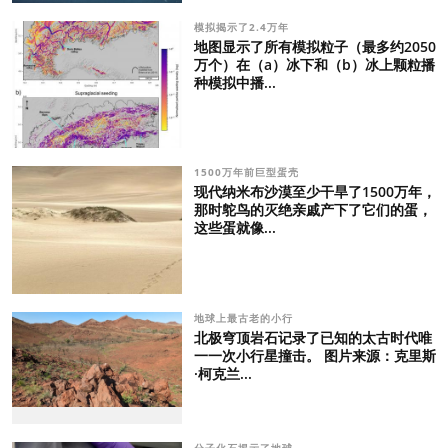
模拟揭示了2.4万年
地图显示了所有模拟粒子（最多约2050
万个）在（a）冰下和（b）冰上颗粒播
种模拟中播...
1500万年前巨型蛋壳
现代纳米布沙漠至少干旱了1500万年，
那时鸵鸟的灭绝亲戚产下了它们的蛋，
这些蛋就像...
地球上最古老的小行
北极穹顶岩石记录了已知的太古时代唯
一一次小行星撞击。 图片来源：克里斯
·柯克兰...