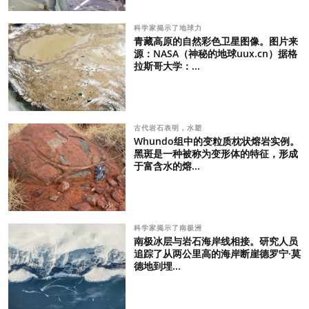
科学家揭示了地球力
青藏高原的自然彩色卫星图像。图片来
源：NASA（神秘的地球uux.cn）据格
拉斯哥大学：...
古代岩石表明，水塑
Whundo组中的变粒质枕状熔岩实例。
黑斑是一种被称为变形体的特征，形成
于富含水的熔...
科学家揭示了南极洲
南极冰层与岩石海岸线相接。研究人员
追踪了从两公里高的海岸断崖德罗宁·莫
德地到埋...