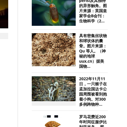
perisi及其独特
的异形触角。图
片来源：英国皇
家学会B会刊：
生物科学（2...
具有密集丝状物
和球状体的囊
骨。图片来源：
Qu 等人。（神
秘的地球
uux.cn）据美
国物...
2022年11月11
日，一只猴子在
孟加拉国达卡公
园周围被看到抱
着小狗。对300
多例跨物种...
罗马花费近200
年时间征服伊比