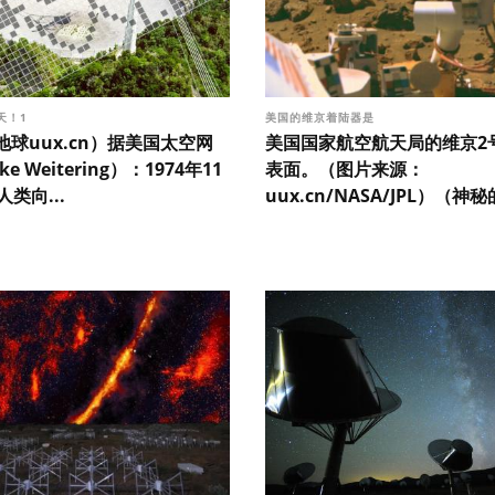
天！1
美国的维京着陆器是
球uux.cn）据美国太空网
美国国家航空航天局的维京2
ke Weitering）：1974年11
表面。（图片来源：
人类向...
uux.cn/NASA/JPL）（神秘的