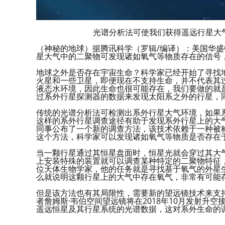
光谱分析法可使我们获得遥远行星大
（神秘的地球）据腾讯科学（罗辑/编译）：美国华
星大气中的二聚物可发现诸如氧气等物质存在的信号
地球之外是否存在宇宙生命？科学家已经开始了寻找
火星和一些卫星，即便现在不支持生命，并不代表其
液态水环境，因此生命也很可能存在，我们要做的就
过系外行星探测器的数据来发现太阳系之外的行星，
传统的光谱分析法可检测出系外行星大气环境，如果
这样的系外行星调查途径有助于发现系外行星上的大
同事公布了一个新的调查方法，该技术依赖于一种被称
这个方法，科学家可以发现诸如氧气等物质是否存在
当一颗行星通过其恒星盘面时，恒星光就会穿过其大
上安装特殊的装置就可以调查某种特定的二聚物特征
位天体生物学家，他的任务就是寻找基于氧气的外星
么就说明这颗行星上的大气中存在氧气，非常有可能
但是该方法也有其局限性，需要新的望远镜技术来支
者詹姆斯·韦伯空间望远镜将在2018年10月发射升
遥远恒星及其行星系统的光谱数据，这对系外生命的