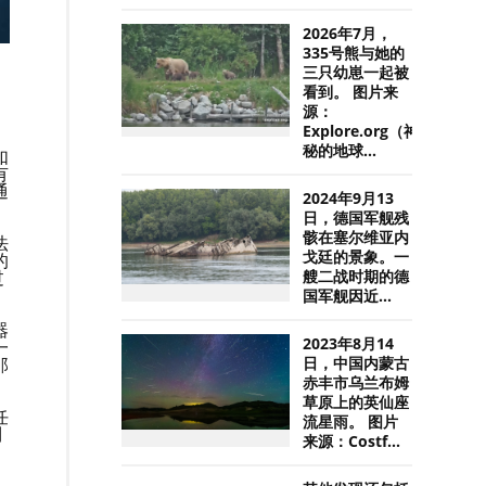
2026年7月，
335号熊与她的
三只幼崽一起被
看到。 图片来
源：
Explore.org（神
秘的地球...
如
有
通
2024年9月13
日，德国军舰残
骸在塞尔维亚内
法
戈廷的景象。一
的
过
艘二战时期的德
国军舰因近...
器
2023年8月14
一
那
日，中国内蒙古
赤丰市乌兰布姆
草原上的英仙座
任
流星雨。 图片
到
来源：Costf...