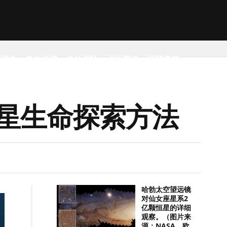
然现象
考古发现
户外探险
桌面壁纸
环球趣闻
星生命探索方法
哈勃太空望远镜
对仙女座星系2
亿颗恒星的详细
观察。（图片来
源：NASA，欧