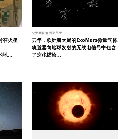
父女团队解码火星发
号在火星
去年，欧洲航天局的ExoMars微量气体
轨道器向地球发射的无线电信号中包含
地...
了这张描绘...