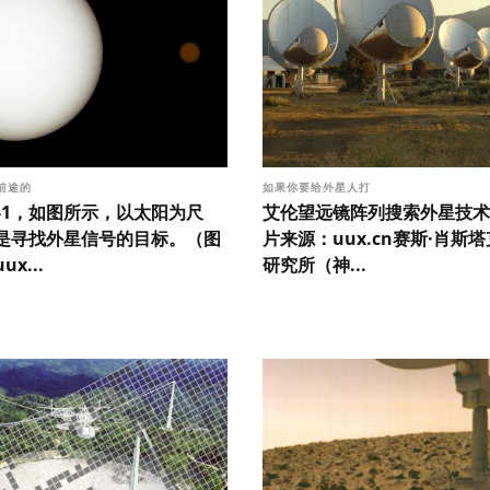
前途的
如果你要给外星人打
ist-1，如图所示，以太阳为尺
艾伦望远镜阵列搜索外星技术
是寻找外星信号的目标。（图
片来源：uux.cn赛斯·肖斯塔克
x...
研究所（神...