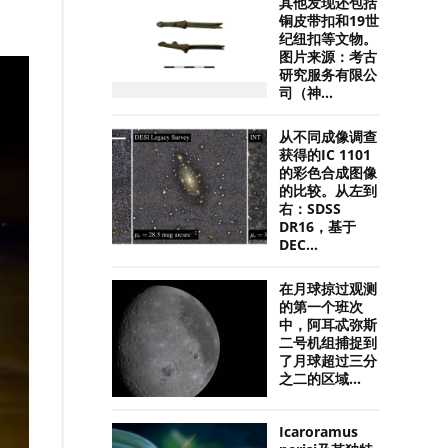
其他发现还包括
铜皮带扣和19世
纪纽扣等文物。
图片来源：考古
研究服务有限公
司（神...
从不同成像调查
获得的IC 1101
的彩色合成图像
的比较。从左到
右：SDSS
DR16，基于
DEC...
在月球掠过观测
的第一个班次
中，阿耳忒弥斯
二号机组捕捉到
了月球超过三分
之二的区域...
Icaroramus