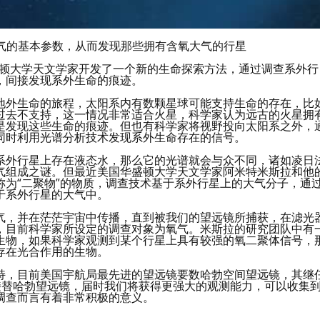
气的基本参数，从而发现那些拥有含氧大气的行星
盛顿大学天文学家开发了一个新的生命探索方法，通过调查系外行
，间接发现系外生命的痕迹。
地外生命的旅程，太阳系内有数颗星球可能支持生命的存在，比
过去不支持，这一情况非常适合火星，科学家认为远古的火星拥
是发现这些生命的痕迹。但也有科学家将视野投向太阳系之外，
同时利用光谱分析技术发现系外生命存在的信号。
系外行星上存在液态水，那么它的光谱就会与众不同，诸如凌日
气组成之谜。但最近美国华盛顿大学天文学家阿米特米斯拉和他
为“二聚物”的物质，调查技术基于系外行星上的大气分子，通
于系外行星的大气中。
气，并在茫茫宇宙中传播，直到被我们的望远镜所捕获，在滤光
，目前科学家所设定的调查对象为氧气。米斯拉的研究团队中有
生物，如果科学家观测到某个行星上具有较强的氧二聚体信号，
存在光合作用的生物。
持，目前美国宇航局最先进的望远镜要数哈勃空间望远镜，其继
空接替哈勃望远镜，届时我们将获得更强大的观测能力，可以收集
调查而言有着非常积极的意义。