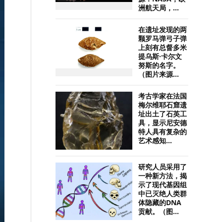
洲航天局，...
在遗址发现的两
颗罗马弹弓子弹
上刻有总督多米
提乌斯·卡尔文
努斯的名字。
（图片来源...
考古学家在法国
梅尔维耶石窟遗
址出土了石英工
具，显示尼安德
特人具有复杂的
艺术感知...
研究人员采用了
一种新方法，揭
示了现代基因组
中已灭绝人类群
体隐藏的DNA
贡献。（图...