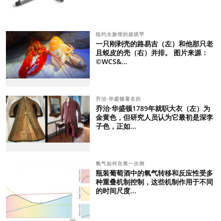
纽约水族馆的超级罕
一只刚剥壳的路易吉（左）和他那只老
且蜕皮的壳（右）并排。 图片来源：
©WCS&...
乔治·华盛顿著名的
乔治·华盛顿1789年就职大衣（左）为
金黄色，但研究人员认为它最初是深李
子色，正如...
氧气如何在第一次倒
瓶装葡萄酒中的氧气转移和反应性受多
种重叠机制控制，这些机制作用于不同
的时间尺度...