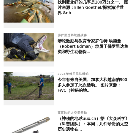
找到蓝龙虾的几率是200万分之一。 图
片来源：Ellen Goethel/探索海洋世
界 &nb...
佛罗里达蟒蛇挑战赛
蟒蛇激励与教育专家罗伯特·埃德曼
（Robert Edman）隶属于佛罗里达鱼
类和野生动物保...
2026年佛罗里达蟒蛇
今年有来自美国、加拿大和越南的900
多人参加了此次活动。 图片来源：
FWC（神秘的地...
苏富比的太空探索拍
（神秘的地球uux.cn）据《大众科学》
（科普团队）：本周，几件珍贵的太空
历史遗物在...