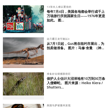
13张令人难以置信的
每年7月4日，美国各地都会举行成千上
万场游行庆祝国家生日——1976年更是
如此。 图...
这只霸王龙可能以3
从7月1日起，Gus将在纽约市展出，为
拍卖做准备。 图片：马修·舍曼 （神...
准备好去猎捕那些巨
保护人士估计大沼泽地有10万到30万条
入侵蟒蛇。 图片来源：Heiko Kiera /
Shutters...
美国马萨诸塞州发现