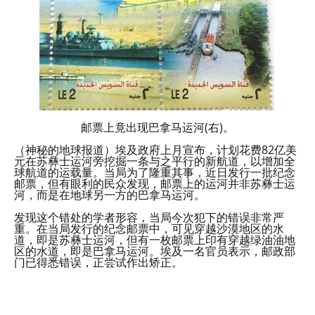
邮票上竟出现巴拿马运河(右)。
（神秘的地球报道）埃及政府上月宣布，计划花费82亿美
元在苏彝士运河旁挖掘一条与之平行的新航道，以增加全
球航道的运载量。当局为了隆重其事，近日发行一批纪念
邮票，但有眼利的民众发现，邮票上的运河并非苏彝士运
河，而是在地球另一方的巴拿马运河。
发现这个错处的学者形容，当局今次犯下的错误非常严
重。在当局发行的纪念邮票中，可见穿越沙漠地区的水
道，即是苏彝士运河，但有一枚邮票上印有穿越绿油油地
区的水道，即是巴拿马运河。埃及一名官员表示，邮政部
门已得悉错误，正尝试作出矫正。