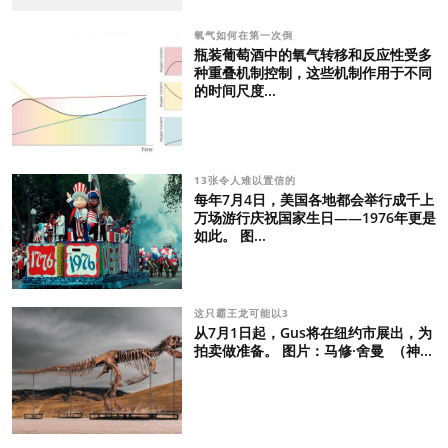
氧气如何在第一次倒
瓶装葡萄酒中的氧气转移和反应性受多
种重叠机制控制，这些机制作用于不同
的时间尺度...
13张令人难以置信的
每年7月4日，美国各地都会举行成千上
万场游行庆祝国家生日——1976年更是
如此。 图...
这只霸王龙可能以3
从7月1日起，Gus将在纽约市展出，为
拍卖做准备。 图片：马修·舍曼 （神...