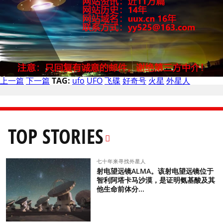
上一篇
下一篇
TAG:
ufo
UFO
飞碟
好奇号
火星
外星人
TOP STORIES
七十年来寻找外星人
射电望远镜ALMA。该射电望远镜位于
智利阿塔卡马沙漠，是证明氨基酸及其
他生命前体分...