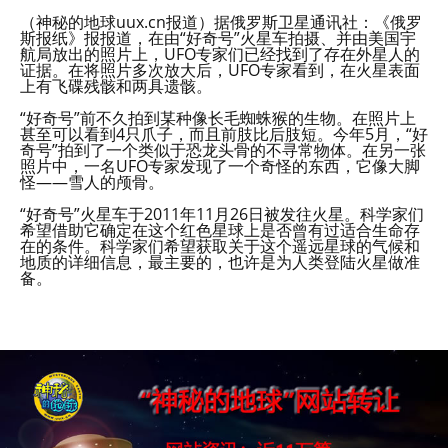
（神秘的地球uux.cn报道）据俄罗斯卫星通讯社：《俄罗
斯报纸》报报道，在由“好奇号”火星车拍摄、并由美国宇
航局放出的照片上，UFO专家们已经找到了存在外星人的
证据。在将照片多次放大后，UFO专家看到，在火星表面
上有飞碟残骸和两具遗骸。
“好奇号”前不久拍到某种像长毛蜘蛛猴的生物。在照片上
甚至可以看到4只爪子，而且前肢比后肢短。今年5月，“好
奇号”拍到了一个类似于恐龙头骨的不寻常物体。在另一张
照片中，一名UFO专家发现了一个奇怪的东西，它像大脚
怪——雪人的颅骨。
“好奇号”火星车于2011年11月26日被发往火星。科学家们
希望借助它确定在这个红色星球上是否曾有过适合生命存
在的条件。科学家们希望获取关于这个遥远星球的气候和
地质的详细信息，最主要的，也许是为人类登陆火星做准
备。