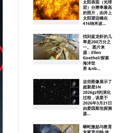
太阳表面（光球
层）分辨率最高
的照片，由井上
太阳望远镜在
416纳米波...
找到蓝龙虾的几
率是200万分之
一。 图片来
源：Ellen
Goethel/探索
海洋世
界 &nb...
这些图像展示了
超新星SN
2026gzf的演化
过程，该星于
2026年3月21日
由爱因斯坦探测
器...
蟒蛇激励与教育
专家罗伯特·埃