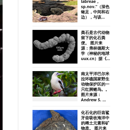
labreae，
sp.nov.”（深色
锹足，中间和右
边），与该...
粪石是古代动物
留下的化石粪
便。 图片来
源：弗林德斯大
学（神秘的地球
uux.cn）据《...
南太平洋巴尔米
拉环礁国家野生
动物保护区的一
只红脚鲣鸟。。
图片来源：
Andrew S. ...
化石化的巨齿鲨
牙齿吸收海洋中
的稀土元素和矿
物质。 图片来