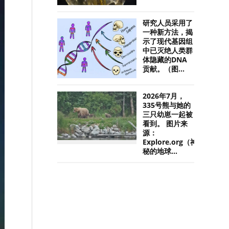
研究人员采用了
一种新方法，揭
示了现代基因组
中已灭绝人类群
体隐藏的DNA
贡献。（图...
2026年7月，
335号熊与她的
三只幼崽一起被
看到。 图片来
源：
Explore.org（神
秘的地球...