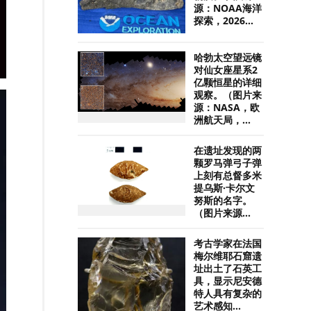
源：NOAA海洋
探索，2026...
哈勃太空望远镜
对仙女座星系2
亿颗恒星的详细
观察。（图片来
源：NASA，欧
洲航天局，...
在遗址发现的两
颗罗马弹弓子弹
上刻有总督多米
提乌斯·卡尔文
努斯的名字。
（图片来源...
考古学家在法国
梅尔维耶石窟遗
址出土了石英工
具，显示尼安德
特人具有复杂的
艺术感知...