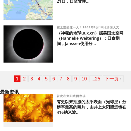
21日，日全食使...
在太空的这一天！1868年8月18日法国天文
（神秘的地球uux.cn）据美国太空网
（Hanneke Weitering）：日食期
间，Janssen使用分...
1
2
3
4
5
6
7
8
9
10
...25
下一页
最新资讯
首次在太阳表面发现
有史以来拍摄的太阳表面（光球层）分
辨率最高的照片，由井上太阳望远镜在
416纳米波...