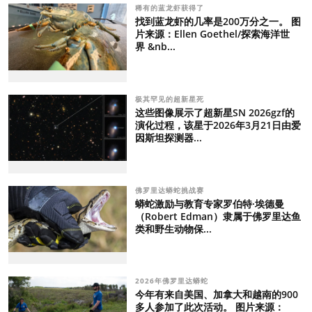
稀有的蓝龙虾获得了
找到蓝龙虾的几率是200万分之一。 图
片来源：Ellen Goethel/探索海洋世
界 &nb...
极其罕见的超新星死
这些图像展示了超新星SN 2026gzf的
演化过程，该星于2026年3月21日由爱
因斯坦探测器...
佛罗里达蟒蛇挑战赛
蟒蛇激励与教育专家罗伯特·埃德曼
（Robert Edman）隶属于佛罗里达鱼
类和野生动物保...
2026年佛罗里达蟒蛇
今年有来自美国、加拿大和越南的900
多人参加了此次活动。 图片来源：