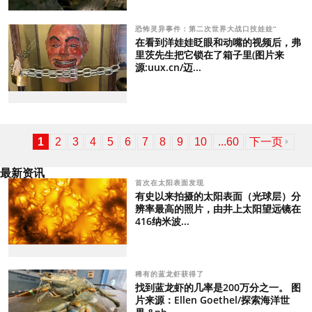
恐怖灵异事件：第二次世界大战口技娃娃“
在看到洋娃娃眨眼和动嘴的视频后，弗
里茨先生把它锁在了箱子里(图片来
源:uux.cn/迈...
1
2
3
4
5
6
7
8
9
10
...60
下一页
最新资讯
首次在太阳表面发现
有史以来拍摄的太阳表面（光球层）分
辨率最高的照片，由井上太阳望远镜在
416纳米波...
稀有的蓝龙虾获得了
找到蓝龙虾的几率是200万分之一。 图
片来源：Ellen Goethel/探索海洋世