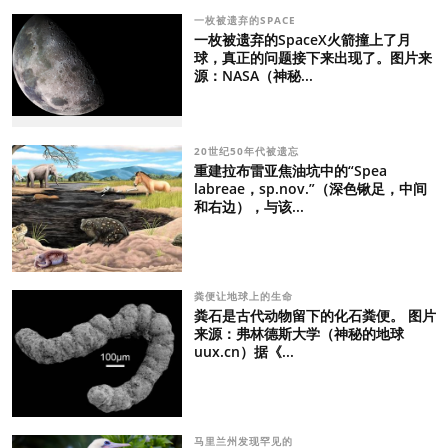
一枚被遗弃的SPACE
一枚被遗弃的SpaceX火箭撞上了月
球，真正的问题接下来出现了。图片来
源：NASA（神秘...
20世纪50年代被遗忘
重建拉布雷亚焦油坑中的“Spea
labreae，sp.nov.”（深色锹足，中间
和右边），与该...
粪便让地球上的生命
粪石是古代动物留下的化石粪便。 图片
来源：弗林德斯大学（神秘的地球
uux.cn）据《...
马里兰州发现罕见的