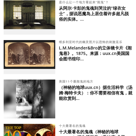
是什么让一个地方看起来“闹鬼”？
从阿尔·卡彭的鬼魂到哭泣的“绿衣女
士”，据说恶魔岛上居住着许多超凡脱
俗的实体。...
维多利亚时代的幽灵照片以恐怖的刺激逗乐
L.M.Melander&Bro的立体镜卡片《闹
鬼巷》。1875。来源：uux.cn美国国
会图书馆印...
美国11个最闹鬼的地方
（神秘的地球uux.cn）据生活科学（汤
姆·梅特卡夫）：你不需要相信有鬼，就
能欣赏到...
十大最著名的鬼魂
十大最著名的鬼魂（神秘的地球