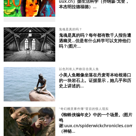
uux.cn）据生活科学（乔纳森·戈登，
本杰明拉德福德）...
鬼魂是真的吗？
鬼魂是真的吗？每年都有数千人报告遭
遇幽灵...但是有什么科学可以支持他们
吗？(图片...
以色列有人声称目击美人鱼
小美人鱼雕像坐落在丹麦哥本哈根港口
的一块岩石上。证据显示，她几乎和历
史上讲述的...
“奇幻精灵事件簿”背后的惊人现实
《蜘蛛侠编年史》中的一个场景。(图片
鸣
谢:uux.cn/spiderwickchronicles.com)
（神秘...