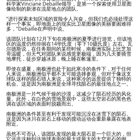
科学家Vinciane Debaille领导，是第一个探索使用卫星图
像绘制的新潜在流星地点的团队。
“进行探索未知区域的冒险令人兴奋，但我们也必须处理这
样一个事实，即地面上的现实比卫星图像的美丽要困难得
多，”Debaille在声明中说。
该团队计划在12月下旬在南极洲的夏季进行游览，但该地
区的温度仍然徘徊在14华氏度（零下10摄氏度）左右。瓦
尔德斯说，在任务期间的某些时候，南极洲实际上比芝加
哥温暖，但天气对团队来说感觉更极端，因为几天要骑雪
地摩托，徒步穿越冰原，晚上睡在帐篷里。
即使在盛夏，南极洲也处于如此寒冷的条件下，对于任何
人来说，南极洲似乎都不太可能选择参观，但对于像这支
球队这样的陨石猎人来说，这种寒冷的远景提供了独特的
机会。这是因为南极洲是全球寻找陨石的最佳地点之一。
南极洲是一片气候干燥的沙漠，这减少了陨石经历的风化
量。此外，在白色的雪地景观中，这些太空岩石的黑色色
调在该区域的表面时脱颖而出。
南极洲的条件甚至有利于发现可能沉没在冰雪下的陨石。
这是因为冰川在岩石上移动的搅动运动会重新暴露在地表
附近。
虽然不可否认，该团队发现的最大陨石是一个巨大的，但
它远非这种到达地球表面的最大或最大的太空岩石的例