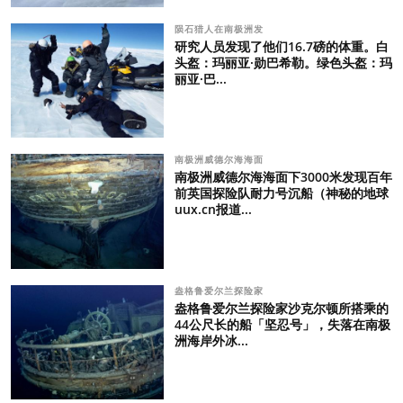
陨石猎人在南极洲发
研究人员发现了他们16.7磅的体重。白
头盔：玛丽亚·勋巴希勒。绿色头盔：玛
丽亚·巴...
南极洲威德尔海海面
南极洲威德尔海海面下3000米发现百年
前英国探险队耐力号沉船（神秘的地球
uux.cn报道...
盎格鲁爱尔兰探险家
盎格鲁爱尔兰探险家沙克尔顿所搭乘的
44公尺长的船「坚忍号」，失落在南极
洲海岸外冰...