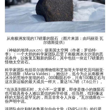
从南极洲发现的17磅重的陨石 （图片来源：由玛丽亚·瓦
尔德斯提供）
（神秘的地球uux.cn）据美国太空网（作者：罗伯特·
李）：一个大胆的科学家团队忍受了南极洲冰冷沙漠的恶
劣条件，以恢复五颗新的陨石，其中包括一块近17磅重的
怪物太空岩石。
科学家团队包括菲尔德博物馆和芝加哥大学研究员玛丽亚·
瓦尔德斯（Maria Valdes），她估计，迄今为止从南极洲
冰冷的荒地中发现的45，000颗陨石中，只有100颗左右与
这次新运输的最大成员一样大，重达16.7磅（7.6公斤）。
“当涉及到陨石时，大小不一定重要，即使是微小的微陨石
也可能具有令人难以置信的科学价值，但当然，找到像这
样的大陨石是罕见的，而且非常令人兴奋，”瓦尔德斯在一
份声明中说。
该团队由比利时布鲁塞尔自由大学（FNRS-ULB）的行星