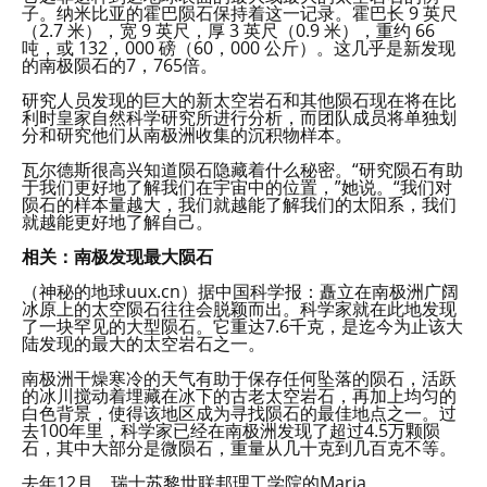
子。纳米比亚的霍巴陨石保持着这一记录。霍巴长 9 英尺
（2.7 米），宽 9 英尺，厚 3 英尺（0.9 米），重约 66
吨，或 132，000 磅（60，000 公斤）。这几乎是新发现
的南极陨石的7，765倍。
研究人员发现的巨大的新太空岩石和其他陨石现在将在比
利时皇家自然科学研究所进行分析，而团队成员将单独划
分和研究他们从南极洲收集的沉积物样本。
瓦尔德斯很高兴知道陨石隐藏着什么秘密。“研究陨石有助
于我们更好地了解我们在宇宙中的位置，”她说。“我们对
陨石的样本量越大，我们就越能了解我们的太阳系，我们
就越能更好地了解自己。
相关：南极发现最大陨石
（神秘的地球uux.cn）据中国科学报：矗立在南极洲广阔
冰原上的太空陨石往往会脱颖而出。科学家就在此地发现
了一块罕见的大型陨石。它重达7.6千克，是迄今为止该大
陆发现的最大的太空岩石之一。
南极洲干燥寒冷的天气有助于保存任何坠落的陨石，活跃
的冰川搅动着埋藏在冰下的古老太空岩石，再加上均匀的
白色背景，使得该地区成为寻找陨石的最佳地点之一。过
去100年里，科学家已经在南极洲发现了超过4.5万颗陨
石，其中大部分是微陨石，重量从几十克到几百克不等。
去年12月，瑞士苏黎世联邦理工学院的Maria