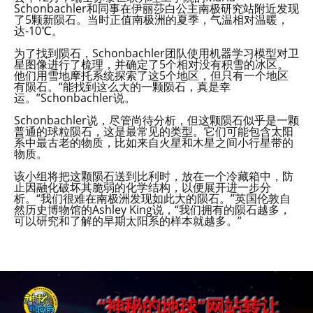
Schonbachler和同事在伊丽莎白公主南极研究站附近发现
了5颗新陨石。当时正值南极洲的夏季，气温相对温暖，
达-10℃。
为了找到陨石，Schonbachler团队使用机器学习模型对卫
星图像进行了梳理，并确定了5个相对没有积雪的冰区。
他们用雪地摩托系统探索了这5个地区，但只有一个地区
有陨石。“能找到这么大的一颗陨石，真是幸
运。”Schonbachler说。
Schonbachler说，尽管尚待分析，但这颗陨石似乎是一颗
普通的球粒陨石，这是最常见的类型。它们可能包含太阳
系中最古老的物质，比如来自火星和木星之间小行星带的
物质。
该小组将把这颗陨石送到比利时，放在一个冷藏箱中，防
止因融化破坏其脆弱的化学结构，以便展开进一步分
析。“我们很难在南极洲发现如此大的陨石。”英国伦敦自
然历史博物馆的Ashley King说，“我们拥有的陨石越多，
可以研究和了解的早期太阳系的样本就越多。”