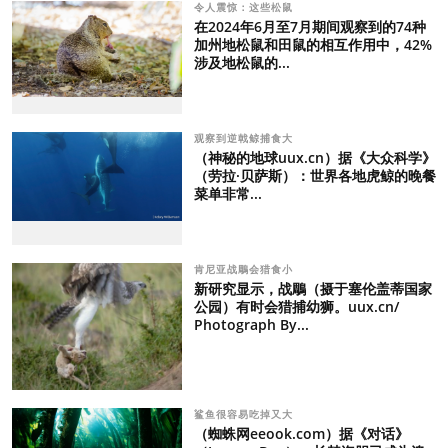
令人震惊：这些松鼠
在2024年6月至7月期间观察到的74种
加州地松鼠和田鼠的相互作用中，42%
涉及地松鼠的...
观察到逆戟鲸捕食大
（神秘的地球uux.cn）据《大众科学》
（劳拉·贝萨斯）：世界各地虎鲸的晚餐
菜单非常...
肯尼亚战鵰会猎食小
新研究显示，战鵰（摄于塞伦盖蒂国家
公园）有时会猎捕幼狮。uux.cn/
Photograph By...
鲨鱼很容易吃掉又大
（蜘蛛网eeook.com）据《对话》