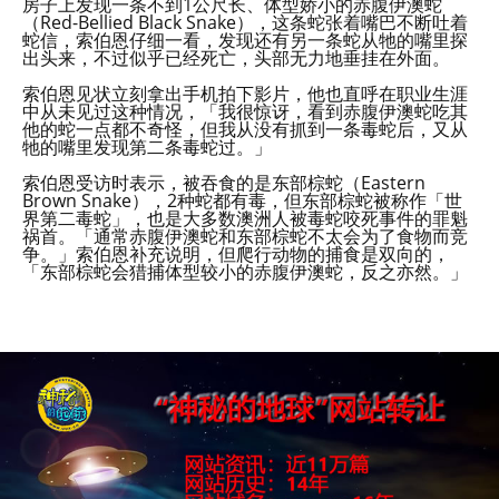
房子上发现一条不到1公尺长、体型娇小的赤腹伊澳蛇
（Red-Bellied Black Snake），这条蛇张着嘴巴不断吐着
蛇信，索伯恩仔细一看，发现还有另一条蛇从牠的嘴里探
出头来，不过似乎已经死亡，头部无力地垂挂在外面。
索伯恩见状立刻拿出手机拍下影片，他也直呼在职业生涯
中从未见过这种情况，「我很惊讶，看到赤腹伊澳蛇吃其
他的蛇一点都不奇怪，但我从没有抓到一条毒蛇后，又从
牠的嘴里发现第二条毒蛇过。」
索伯恩受访时表示，被吞食的是东部棕蛇（Eastern
Brown Snake），2种蛇都有毒，但东部棕蛇被称作「世
界第二毒蛇」，也是大多数澳洲人被毒蛇咬死事件的罪魁
祸首。「通常赤腹伊澳蛇和东部棕蛇不太会为了食物而竞
争。」索伯恩补充说明，但爬行动物的捕食是双向的，
「东部棕蛇会猎捕体型较小的赤腹伊澳蛇，反之亦然。」