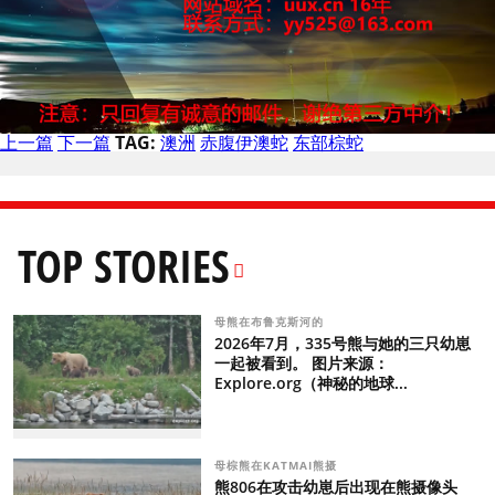
上一篇
下一篇
TAG:
澳洲
赤腹伊澳蛇
东部棕蛇
TOP STORIES
母熊在布鲁克斯河的
2026年7月，335号熊与她的三只幼崽
一起被看到。 图片来源：
Explore.org（神秘的地球...
母棕熊在KATMAI熊摄
熊806在攻击幼崽后出现在熊摄像头