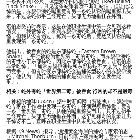
一条长不到1公尺、体型娇小的赤腹伊澳蛇（Red-Bellied
Black Snake），只见这条蛇张着嘴不断吐蛇信，但让他吃
惊的是，赤腹伊澳蛇嘴里竟有另一条蛇从它的嘴里探出头
来，不过该蛇似乎已经死亡，头部无力地垂挂在外面。
索伯恩受访时表示，这是在他职业生涯中第一次见到这种
情况，「我很惊讶，看到赤腹伊澳蛇吃其他的蛇并不奇
怪，但我从没有遇过，抓到一条毒蛇后，竟然又从它的嘴
里发现第二条毒蛇。」
他指出，被吞食的蛇是东部棕蛇（Eastern Brown
Snake），平时被称为世界第二毒的毒蛇，而赤腹伊澳蛇
的毒性小于东部棕蛇，因此东部综蛇会被吞食，让索伯恩
非常吃惊， 「通常赤腹伊澳蛇和东部棕蛇不太会为了食物
而竞争」，但有时候东部棕蛇会猎捕体型较小的赤腹伊澳
蛇，他认为「爬行动物的捕食是双向的，才会发生此
事」。
相关：蛇外有蛇「世界第二毒」被吞食 行凶的却不是最毒
（神秘的地球uux.cn）据中时新闻网（贾恩祺）：澳洲捕
蛇专家在工作途中发现一条毒蛇，仔细观察后惊觉，竟有
一条「世界第二毒蛇」从牠的嘴里探头而出，只不过似乎
已经死亡，头部无力地垂在外面，这罕见稀奇的景象让男
子惊讶不已，直呼在职业生涯中从未见过这种状况。
根据《9 News》报导，澳洲黄金海岸的捕蛇专家索伯恩
（Mitchell Thorburn）日前到客户家捕蛇时，意外在一栋