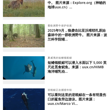
中。 图片来源：Explore.org（神秘的
地球uux.cn）...
看欧洲野牛保护幼崽
2025年9月，狼袭击比亚沃维耶扎原始
森林中的一群欧洲野牛。 图片来源：波
兰科学院哺...
夏威夷的短鳍领航鲸
短鳍领航鲸可以潜入水面以下 5,000 英
尺处觅食鱿鱼。来源：uux.cn/HIMB
海洋哺乳动...
逆戟鲸正在捕猎年轻
可以看到这里的逆戟鲸在一条有明显伤
口的鲨鱼旁边游泳。图片来源：
uux.cn/Marco Vi...