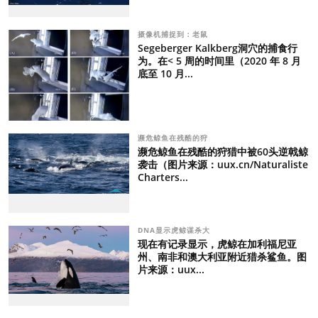
摄像机捕捉到：老鼠
Segeberger Kalkberg洞穴的捕食行
为。在< 5 周的时间里（2020 年 8 月
底至 10 月...
濒危鲸鱼在残酷的狩
濒危鲸鱼在残酷的狩猎中被60头逆戟鲸
袭击（图片来源：uux.cn/Naturaliste
Charters...
DNA显示虎鲸谋杀大
现在有记录显示，虎鲸在加利福尼亚
州、南非和澳大利亚附近猎杀鲨鱼。图
片来源：uux...