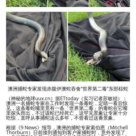
澳洲捕蛇专家发现赤腹伊澳蛇吞食“世界第二毒”东部棕蛇
（神秘的地球uux.cn）据ETtoday（实习记者苏敏祯）：
澳洲一名捕蛇专家在工作时发现一条毒蛇，定睛一看后惊
见，这条毒蛇嘴里竟有一条「世界第二毒」的毒蛇在它嘴
里探头而出，不过该蛇已经死亡，这罕见景象让专家十分
吃惊，直呼从事捕蛇这么多年，不曾看过这番景象。
根据《9 News》报导，澳洲的捕蛇专家索伯恩（Mitchell
Thorburn）日前接到通知到客户家捕蛇时，意外发现了