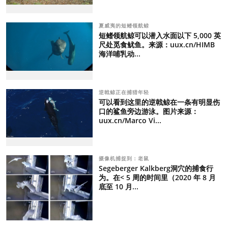
夏威夷的短鳍领航鲸
短鳍领航鲸可以潜入水面以下 5,000 英
尺处觅食鱿鱼。来源：uux.cn/HIMB
海洋哺乳动...
逆戟鲸正在捕猎年轻
可以看到这里的逆戟鲸在一条有明显伤
口的鲨鱼旁边游泳。图片来源：
uux.cn/Marco Vi...
摄像机捕捉到：老鼠
Segeberger Kalkberg洞穴的捕食行
为。在< 5 周的时间里（2020 年 8 月
底至 10 月...