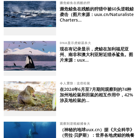
濒危鲸鱼在残酷的狩
濒危鲸鱼在残酷的狩猎中被60头逆戟鲸
袭击（图片来源：uux.cn/Naturaliste
Charters...
DNA显示虎鲸谋杀大
现在有记录显示，虎鲸在加利福尼亚
州、南非和澳大利亚附近猎杀鲨鱼。图
片来源：uux...
令人震惊：这些松鼠
在2024年6月至7月期间观察到的74种
加州地松鼠和田鼠的相互作用中，42%
涉及地松鼠的...
观察到逆戟鲸捕食大
（神秘的地球uux.cn）据《大众科学》
（劳拉·贝萨斯）：世界各地虎鲸的晚餐