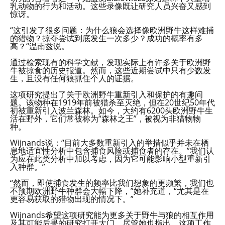
乳动物的行为和活动。这些录像既让研究人员兴奋又感到
惊讶。
“这引发了很多问题：为什么狼会选择像欧洲野牛这样难捕
的猎物？掠夺尝试到底发生一次多少？成功的概率有多
高？“温南兹说。
通过检索现有的科学文献，发现实际上有许多关于欧洲野
牛被掠食的历史报道。然而，这些近期尝试中只有少数发
生，且没有任何狼抓住个人的证据。
这项研究提出了关于欧洲野牛重新引入和保护的有趣问
题。该物种在1919年前被猎杀至灭绝，但在20世纪50年代
初被重新引入波兰森林。如今，大约有6200头欧洲野牛生
活在野外，它们常被称为“森林之王”，被视为非猎物物
种。
Wijnands说：“目前大多数重新引入的举措似乎并未在栖
息地适宜性分析中包含捕食风险或捕食者的存在。”我们认
为应在此类分析中加以考虑，因为它可能影响小型重新引
入种群。”
“然而，即使捕食发生的频率比我们想象的更频繁，我们也
不预期欧洲野牛种群会大幅下降，”她补充道，“尤其是在
更容易获取的猎物出现的情况下。”
Wijnands希望这项研究能为更多关于野牛与狼的相互作用
及其可能后果的研究打开大门，尽管她也指出，这项工作