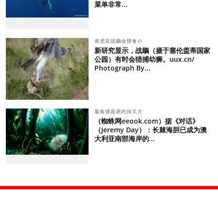
菜单非常...
肯尼亚战鵰会猎食小
新研究显示，战鵰（摄于塞伦盖蒂国家
公园）有时会猎捕幼狮。uux.cn/
Photograph By...
鲨鱼很容易吃掉又大
（蜘蛛网eeook.com）据《对话》
（Jeremy Day）：长棘海胆已成为澳
大利亚南部海岸的...