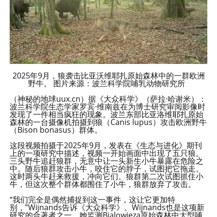
2025年9月，狼袭击比亚沃维耶扎原始森林中的一群欧洲
野牛。 图片来源：波兰科学院哺乳动物研究所
（神秘的地球uux.cn）据《大众科学》（萨拉·哈谢米）：
波兰科学院生态学家罗宾·维南兹在为博士研究审阅影像时
发现了一件相当疯狂的现象。波兰东部比亚洛维耶扎原始
森林的一台摄像机拍摄到狼（Canis lupus）攻击欧洲野牛
（Bison bonasus）群体。
这段视频拍摄于2025年9月，发表在《生态与进化》期刊
上的一项研究中描述，视频一开始画面中出现了五只狼。
三头野牛追赶狼群，无意中让一头新生小牛暴露在危险之
中。随后狼群攻击小牛，咬住它的脖子，试图把它拖走。
这时两头牛赶来救援，冲向它们。狼群第二次试图抓住小
牛，但这次整个群体都围住了小牛，狼群放弃了攻击。
“我们完全是偶然捕捉到这一事件，这让它更加特
别，”Wijnands告诉《大众科学》。Wijnands也是这项新
研究的合著者之一，她监测Bialowieza原始森林中大型哺