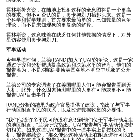
霍林斯补充说，在陆地上投射这样的全息图将是一个更高
的要求。但不可否认的是，奥卡姆剃刀抬起头来。这是一
个科学和哲学规则，首先要求最简单的，已知数量的竞争
理论，而不是未知现象的更复杂的解释。
霍林斯说，这意味着在缺乏任何其他数据的情况下，对外
星访客使用奥卡姆剃刀。
军事活动
今年早些时候，兰德(RAND)加入了UAP的争论，这是一家
通过研究和分析帮助提高政策和决策水平的智库。他们的
报告名为，不是X档案-测绘美国各地不明空中现象的公开
报告。
兰德公司的专家调查了在美国哪里人们可能会报告看到无
人机。此外，什么因素预测哪里的人更有可能或更不可能
报告UAP目击事件？
RAND分析的结果为政府官员提供了建议，指出了与军事
行动区附近平民的联系，以及改进数据收集的必要性。
“我们假设许多平民可能没有意识到他们位于军事行动发生
的地区附近，”兰德研究指出。UAP报告与军事活动领域密
切相关。如果这些UAP报告中的一些事实上是授权的飞
机，报告继续说，“那么传达这种活动正在附近进行可以减
少公众将这些飞机报告为无人机的可能性。”