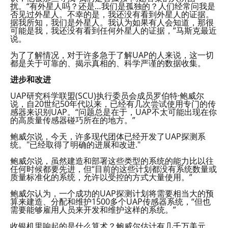
扰。“有外星人吗？还是…我们是孤独的？人们经常问我是
否见过外星人。不幸的是，我还没有看到外星人的证据。
据我所知，我们是外星人。我认为如果有人会知道，那很
可能是我，我还没有看到任何外星人的证据，”马斯克最近
说。
为了了解情况，对于许多急于了解UAP的人来说，这一切
都是关于可靠的、揭示真相的、科学严谨的数据收集。
进步和改进
UAP研究科学联盟(SCU)执行委员会成员罗伯特·鲍威尔
说，自20世纪50年代以来，已经有几次尝试使用专门的传
感器来识别UAP。“问题总是在于，UAP不太可能出现在你
的高质量传感器碰巧所在的地方。”
鲍威尔说，今天，许多现代团体已经开发了UAP探测系
统。"已经取得了明确的进展和改进."
鲍威尔说，虽然建造和部署这些类型的系统的能力比以往
任何时候都要先进，但“目前的这些计划都没有系统数量或
质量标准化的系统，允许以受控的方式大量使用。”
鲍威尔认为，一个成功的UAP探测计划将需要相当大的预
算来建造、分配和维护1500多个UAP传感器系统，“但也
需要能够雇用人员来开发和维护这样的系统。”
收银机里响起的是什么算术？鲍威尔估计有几千万美元。