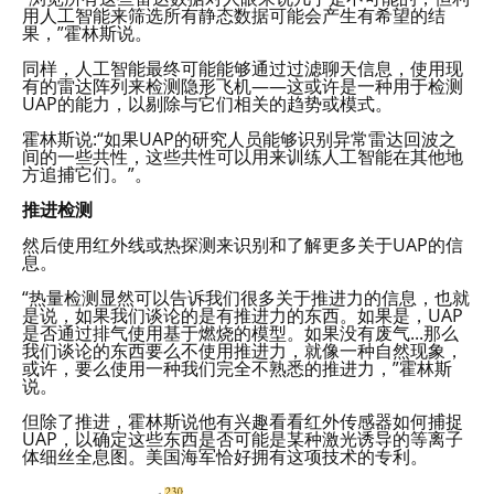
用人工智能来筛选所有静态数据可能会产生有希望的结
果，”霍林斯说。
同样，人工智能最终可能能够通过过滤聊天信息，使用现
有的雷达阵列来检测隐形飞机——这或许是一种用于检测
UAP的能力，以剔除与它们相关的趋势或模式。
霍林斯说:“如果UAP的研究人员能够识别异常雷达回波之
间的一些共性，这些共性可以用来训练人工智能在其他地
方追捕它们。”。
推进检测
然后使用红外线或热探测来识别和了解更多关于UAP的信
息。
“热量检测显然可以告诉我们很多关于推进力的信息，也就
是说，如果我们谈论的是有推进力的东西。如果是，UAP
是否通过排气使用基于燃烧的模型。如果没有废气...那么
我们谈论的东西要么不使用推进力，就像一种自然现象，
或许，要么使用一种我们完全不熟悉的推进力，”霍林斯
说。
但除了推进，霍林斯说他有兴趣看看红外传感器如何捕捉
UAP，以确定这些东西是否可能是某种激光诱导的等离子
体细丝全息图。美国海军恰好拥有这项技术的专利。