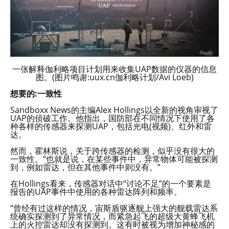
一张解释伽利略项目计划用来收集UAP数据的仪器的信息
图。(图片鸣谢:uux.cn伽利略计划/Avi Loeb)
想要的:一致性
Sandboxx News的主编Alex Hollings以全新的视角审视了
UAP的侦破工作。他指出，国防部在不同情况下使用了各
种各样的传感器来探测UAP，包括光电(视频)、红外和雷
达。
然而，霍林斯说，关于跨传感器的检测，似乎没有很大的
一致性。“也就是说，在某些事件中，异常物体可能被探测
到，例如雷达，但在其他事件中则没有。”
在Hollings看来，传感器对话中“讨论不足”的一个要素是
报告的UAP事件中使用的各种雷达阵列和频率。
“曾经有过这样的情况，宙斯盾驱逐舰上强大的舰载雷达系
统确实探测到了异常情况，而紧急起飞的超级大黄蜂飞机
上的火控雷达却没有探测到。这有时被视为增加神秘感的