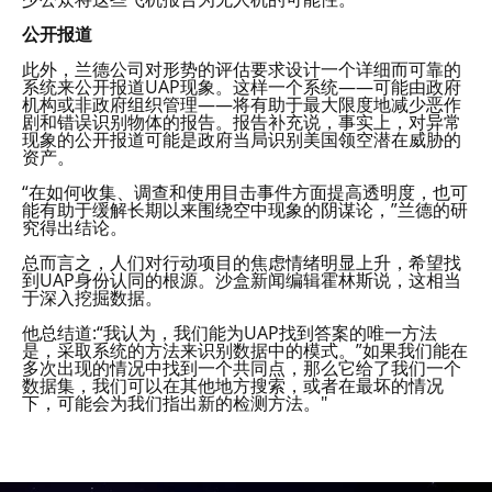
公开报道
此外，兰德公司对形势的评估要求设计一个详细而可靠的
系统来公开报道UAP现象。这样一个系统——可能由政府
机构或非政府组织管理——将有助于最大限度地减少恶作
剧和错误识别物体的报告。报告补充说，事实上，对异常
现象的公开报道可能是政府当局识别美国领空潜在威胁的
资产。
“在如何收集、调查和使用目击事件方面提高透明度，也可
能有助于缓解长期以来围绕空中现象的阴谋论，”兰德的研
究得出结论。
总而言之，人们对行动项目的焦虑情绪明显上升，希望找
到UAP身份认同的根源。沙盒新闻编辑霍林斯说，这相当
于深入挖掘数据。
他总结道:“我认为，我们能为UAP找到答案的唯一方法
是，采取系统的方法来识别数据中的模式。”如果我们能在
多次出现的情况中找到一个共同点，那么它给了我们一个
数据集，我们可以在其他地方搜索，或者在最坏的情况
下，可能会为我们指出新的检测方法。"