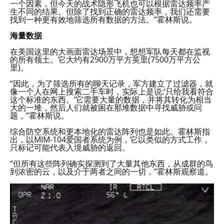
一个因素，但今天的战术隐形飞机也可以根据雷达频率产
生不同的结果。但除了找到正确的雷达频率，我们还需要
找到一种更有效地筛选所有数据的方法。”霍林斯说。
海量数据
在美国这里的大画面雷达场景中，想想军队每天都在监视
的所有领土。它大约有2900万平方英里(7500万平方公
里)。
“因此，为了筛选所有的聊天记录，军方建立了过滤器，就
像一个人在网上搜索二手车时，实际上是说:‘只给我看符合
这个标准的东西。’它需要大量的数据，并将其转化为相当
大的一堆，然后人们就被困在那堆数据中寻找威胁或问
题，”霍林斯说。
综合防空系统和更本地化的雷达阵列也是如此。霍林斯指
出，以MIM-104爱国者系统为例，它以类似的方式工作，
只标记可能代表入境威胁的返回。
“但所有这些阵列确实探测到了大量其他东西，从成群的鸟
到浓密的云，以及介于两者之间的一切，”霍林斯观察道。