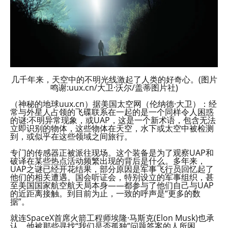
几千年来，天空中的不明光线激起了人类的好奇心。(图片
鸣谢:uux.cn/大卫·沃尔/盖蒂图片社)
（神秘的地球uux.cn）据美国太空网（伦纳德·大卫）：经
常与外星人占领的飞碟联系在一起的是一个同样令人困惑
的谜:不明异常现象，或UAP，这是一个新术语，包含无法
立即识别的物体，这些物体在天空，水下或太空中被检测
到，或似乎在这些领域之间旅行。
专门的传感器正被派往现场。这个装备是为了观察UAP和
破译在某些热点活动频繁出现的背后是什么。多年来，
UAP之谜已经开花结果，部分原因是军事飞行员回忆起了
他们的相关遭遇。国会听证会，特别设立的军事组织，甚
至美国国家航空航天局本身——都参与了他们自己与UAP
的近距离接触。到目前为止，一致的呼声是“更多的数
据”。
就连SpaceX首席火箭工程师埃隆·马斯克(Elon Musk)也承
认，他被那些寻找“我们是否孤独”问题答案的人所困