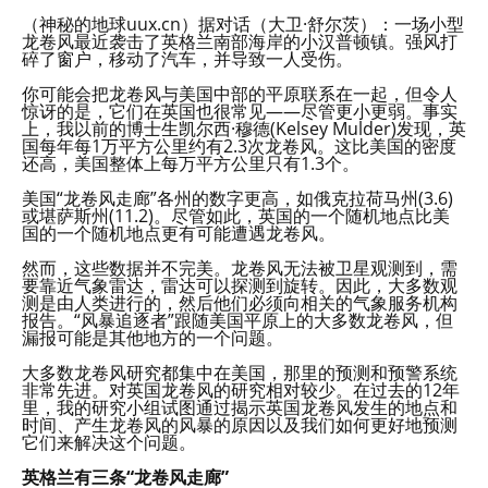
（神秘的地球uux.cn）据对话（大卫·舒尔茨）：一场小型
龙卷风最近袭击了英格兰南部海岸的小汉普顿镇。强风打
碎了窗户，移动了汽车，并导致一人受伤。
你可能会把龙卷风与美国中部的平原联系在一起，但令人
惊讶的是，它们在英国也很常见——尽管更小更弱。事实
上，我以前的博士生凯尔西·穆德(Kelsey Mulder)发现，英
国每年每1万平方公里约有2.3次龙卷风。这比美国的密度
还高，美国整体上每万平方公里只有1.3个。
美国“龙卷风走廊”各州的数字更高，如俄克拉荷马州(3.6)
或堪萨斯州(11.2)。尽管如此，英国的一个随机地点比美
国的一个随机地点更有可能遭遇龙卷风。
然而，这些数据并不完美。龙卷风无法被卫星观测到，需
要靠近气象雷达，雷达可以探测到旋转。因此，大多数观
测是由人类进行的，然后他们必须向相关的气象服务机构
报告。“风暴追逐者”跟随美国平原上的大多数龙卷风，但
漏报可能是其他地方的一个问题。
大多数龙卷风研究都集中在美国，那里的预测和预警系统
非常先进。对英国龙卷风的研究相对较少。在过去的12年
里，我的研究小组试图通过揭示英国龙卷风发生的地点和
时间、产生龙卷风的风暴的原因以及我们如何更好地预测
它们来解决这个问题。
英格兰有三条“龙卷风走廊”