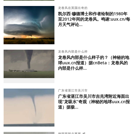
龙卷风在英国出奇的
凯尔西·穆德博士和作者绘制的1980年
至2012年间的龙卷风。鸣谢:uux.cn/每
月天气评论...
龙卷风内部是什么样
龙卷风内部是什么样子的？（神秘的地
球uux.cn报道）据cnBeta：龙卷风的
内部是什么样...
广东省湛江市吴川市
广东省湛江市吴川市吉兆湾附近海面出
现“龙吸水”奇观（神秘的地球uux.cn报
道）据极...
德国西部北莱茵-威