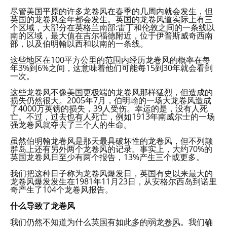
尽管美国平原的许多龙卷风在春季的几周内就会发生，但
英国的龙卷风全年都会发生。英国的龙卷风道实际上有三
个区域，大部分在英格兰南部:雷丁和伦敦之间的一条线以
南的区域，最大值在吉尔福德附近，位于伊普斯威奇西南
部，以及伯明翰以西和以南的一条线。
这些地区在100平方公里的范围内经历龙卷风的概率在每
年3%到6%之间，这意味着他们可能每15到30年就会看到
一次。
这些龙卷风不像美国更极端的龙卷风那样猛烈，但造成的
损失仍然很大。2005年7月，伯明翰的一场大龙卷风造成
了4000万英镑的损失，39人受伤。幸运的是，没有人死
亡。不过，过去也有人死亡，例如1913年南威尔士的一场
强龙卷风就夺去了三个人的生命。
虽然伯明翰龙卷风是那天最具破坏性的龙卷风，但不列颠
群岛上还有另外两个龙卷风的记录。事实上，大约70%的
英国龙卷风日至少有两个报告，13%产生三个或更多。
我们把这种日子称为龙卷风爆发日，英国有史以来最大的
龙卷风爆发发生在1981年11月23日，从安格尔西岛到诺里
奇产生了104个龙卷风报告。
什么导致了龙卷风
我们仍然不知道为什么英国有如此多的弱龙卷风。我们确