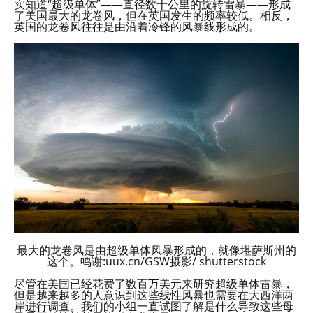
实知道“超级单体”——直径数十公里的旋转雷暴——形成
了美国最大的龙卷风，但在英国发生的频率较低。相反，
英国的龙卷风往往是由沿着冷锋的风暴线形成的。
最大的龙卷风是由超级单体风暴形成的，就像堪萨斯州的
这个。鸣谢:uux.cn/GSW摄影/ shutterstock
尽管在美国已经花费了数百万美元来研究超级单体雷暴，
但是越来越多的人意识到这些线性风暴也需要在大西洋两
岸进行调查。我们的小组一直试图了解是什么导致这些母