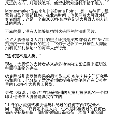
尺远的地方，对着我咆哮。他想让我知道我来错了地方。”
Moneymaker住在南加州的Dana Point，是一名律师，经
营着自己的营销机构。在业余时间，他领导着大脚野外研
究者组织，这是一个由3000多名声称见过大脚野人的人组
成的网络。
不幸的是，没有人能够抓拍到这头巨兽的清晰照片。
也许大脚怪最引人注目的照片证据是罗杰·帕特森在1967年
拍摄的一部有争议的短片，它似乎记录了一只雌性大脚怪
沿着北加利福尼亚的河岸大步行走。
“这肯定不是人类。”
现在，大脚怪的支持者越来越多地转向法医证据来证明这
种巨型生物的存在。
德克萨斯州康罗警察局的调查员吉米·奇尔卡特专门研究手
指和脚印，他分析了爱达荷州教授梅尔德伦保存在实验室
里的150多个大脚脚印模型。
奇尔卡特说，1987年在华盛顿州的瓦拉瓦拉发现的一个脚
印让他确信大脚怪是真实存在的。
“山脊的水流模式和纹理与我见过的任何东西都完全不
同，”他说。“它肯定不是人类，也不是我检查过的任何已
知的灵长类动物。脚印沿着脚纵向延伸，不像人类的脚