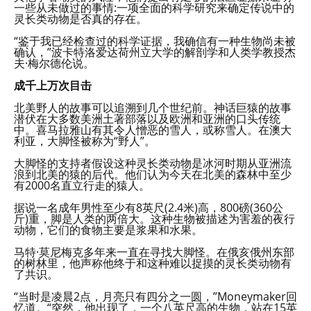
一些从未做过的事情:一项全面的科学研究来确定传说中的
灵长类动物是否真的存在。
“鉴于我已经检查过的科学证据，我确信有一种生物尚未被
确认，”波卡特洛爱达荷州立大学的解剖学和人类学教授杰
夫·梅尔德伦说。
成千上万次目击
北美野人的故事可以追溯到几个世纪前。神话巨猿的故事
潜伏在大多数美洲土著部落以及欧洲和亚洲的口头传统
中。喜马拉雅山有其令人憎恶的雪人，或称雪人。在澳大
利亚，大脚怪被称为“野人”。
大脚怪的支持者假设这种灵长类动物是冰河时期从亚洲流
浪到北美的猿的后代。他们认为今天在北美的森林中至少
有2000名直立行走的猿人。
据说一名成年男性至少有8英尺(2.4米)高，800磅(360公
斤)重，脚是人类的两倍大。这种生物被描述为害羞的夜行
动物，它们的食物主要是浆果和水果。
马特·莫尼梅克多年来一直在寻找大脚怪。在俄亥俄州东部
的树林里，他声称他终于和这种难以捉摸的灵长类动物有
了共识。
“当时是凌晨2点，月亮只有四分之一圆，”Moneymaker回
忆道。“突然，他出现了，一个八英尺高的生物，站在15英