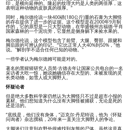
印，是横向延伸的。隆起的纹理大约是人类的两倍厚，这
表明这种动物的皮肤真的很厚。”
同时，梅尔德伦说一块400磅(180公斤)重的石膏为大脚怪
的存在提供了进一步的证据。这个模型是在2000年9月制
作的，它的原型是一只大型动物，在华盛顿州吉福德·平肖
国家森林的一个泥坑旁，它显然是侧身躺下来捡水果的。
梅尔德伦说，这个模型包含了前臂、大腿、臀部、跟腱和
脚后跟的可辨认的印记。“它比正常人大40%到50%，”他
说。"解剖学不适合任何已知的动物。"
一些学者认为梅尔德姆可能是对的。
著名的黑猩猩研究人员简·古德去年让国家公共电台的一名
采访者大吃一惊，她说她确信存在大型的、未被发现的灵
长类动物，如雪人或大脚野人。
怀疑论者
但是绝大多数科学家仍然认为大脚怪只不过是超市小报的
素材。他们想知道为什么没有大脚怪被捕获，无论是死的
还是活的。
“底线是，他们没有身体，”迈克尔·丹尼特说，他为《怀疑
问询者》杂志撰稿，20年来一直关注大脚野人的争论。
大脚迷们注意到在野外很难找到灰熊的尸体。虽然这是真