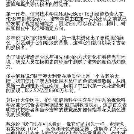
蜜蜂和鸟类等传粉者的可见性。
第一作者、信息技术学院NativeBee+Tech设施负责人艾
伦·多林副教授表示，蜜蜂等昆虫在第一朵花出现之前就已
经发展了视觉感知能力，因此它们可以在岩石、树叶、树
枝和树皮中飞行和确定方向。
多林说:“我们的结果证明，第一批花进化出了更耀眼的颜
色，以区别于它们暗淡的背景，这样它们就可以吸引古老
的授粉者。”
为了测试蜜蜂是否以与祖先相同的方式进化和看待当前环
境，研究人员在模拟史前环境中测试了蜜蜂的颜色感知能
力。
多林解释说:“鉴于澳大利亚在地质学上是一个古老的大
陆，我们使用了澳大利亚灌木丛中的色谱测量数据，从凯
恩斯一直到维多利亚南端，模拟了中生代第一朵花进化时
的景观，即2.52亿至6600万年前。”
莫纳什大学医学、护理和健康科学学院生理学系的视觉科
学家兼研究合著者阿德里安·戴尔副教授表示，这是首次表
明古代授粉者和当今蜜蜂的视觉感知如何指导花朵颜色进
化的强关联。
戴尔说:“我们现在可以看到，像它们的祖先一样，蜜蜂也
有紫外线（UV）、蓝色和绿色光感受器，这解释了为什么
一些现代花卉的花瓣经常进化出黄色等常见颜色，作为对