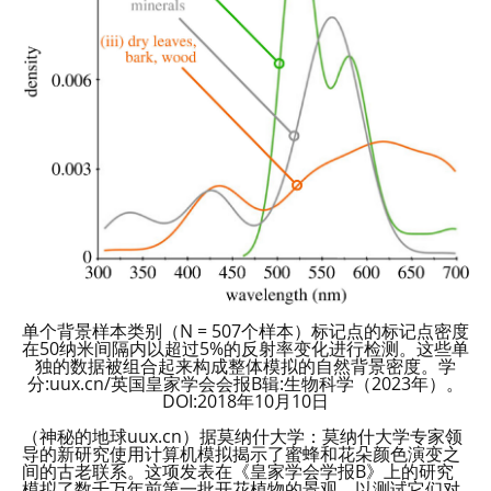
单个背景样本类别（N = 507个样本）标记点的标记点密度
在50纳米间隔内以超过5%的反射率变化进行检测。这些单
独的数据被组合起来构成整体模拟的自然背景密度。学
分:uux.cn/英国皇家学会会报B辑:生物科学（2023年）。
DOI:2018年10月10日
（神秘的地球uux.cn）据莫纳什大学：莫纳什大学专家领
导的新研究使用计算机模拟揭示了蜜蜂和花朵颜色演变之
间的古老联系。这项发表在《皇家学会学报B》上的研究
模拟了数千万年前第一批开花植物的景观，以测试它们对