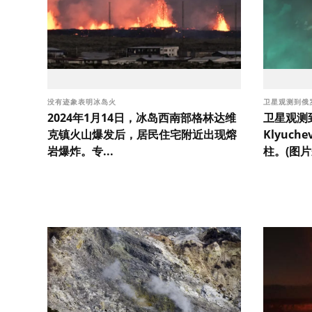
没有迹象表明冰岛火
卫星观测到俄
2024年1月14日，冰岛西南部格林达维
卫星观测
克镇火山爆发后，居民住宅附近出现熔
Klyuch
岩爆炸。专...
柱。(图片来