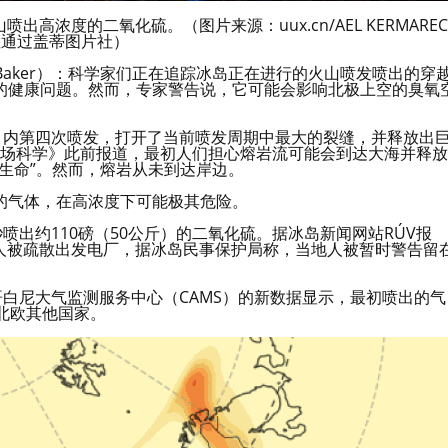
高浓度的二氧化硫。（图片来源：uux.cn/AEL KERMAREC
社通过盖蒂图片社）
y Baker）：科学家们正在追踪冰岛正在进行的火山喷发喷出的穿
的健康问题。然而，专家警告说，它可能会影响北极上空的臭氧
月内第四次喷发，打开了当前喷发周期中最大的裂缝，并释放出
据《现场科学》此前报道，最初人们担心熔岩流可能会到达大海并释放
生命”。然而，熔岩从未到达岸边。
的气体，在高浓度下可能极其危险。
喷出约110磅（50公斤）的二氧化硫。据冰岛新闻网站RÚV报
厂的工人被疏散出发电厂，据冰岛民事保护局称，当地人被暂时警告留
哥白尼大气监测服务中心（CAMS）的新数据显示，最初喷出的气
北欧其他国家。