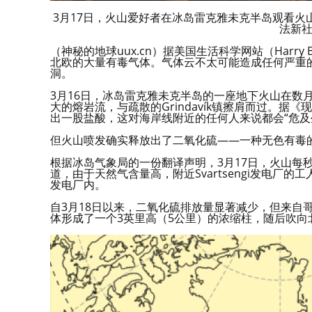
3月17日，火山爱好者在冰岛雷克雅未克半岛观看火山喷出
法新
（神秘的地球uux.cn）据美国生活科学网站（Harr
北欧的大量有毒气体。气体云不太可能造成任何严重
洞。
3月16日，冰岛雷克雅未克半岛的一座地下火山在数
大的熔岩流，与疏散的Grindavík镇擦肩而过。
出一股盐酸，这对海岸线附近的任何人来说都会“危及
但火山喷发确实释放出了二氧化硫——一种无色有毒
根据冰岛气象局的一份翻译声明，3月17日，火山每秒
道，由于天然气含量高，附近Svartsengi发电
发电厂内。
自3月18日以来，二氧化硫排放量显著减少，但来自
体形成了一个3英里高（5公里）的浓缩柱，随后吹向