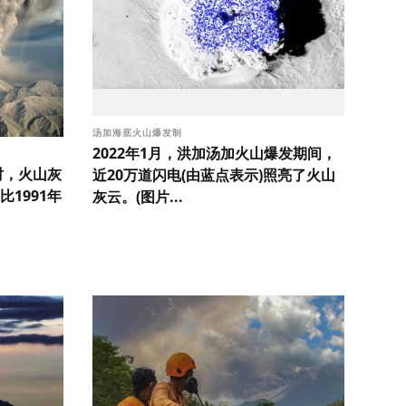
汤加海底火山爆发制
2022年1月，洪加汤加火山爆发期间，
时，火山灰
近20万道闪电(由蓝点表示)照亮了火山
1991年
灰云。(图片...