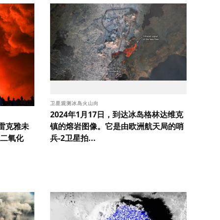
卫星观测冰岛火山向
2024年1月17日，到达冰岛格林达维克
雷克雅未
镇的熔岩图像。它是由欧洲航天局的哨
二氧化
兵-2卫星拍...