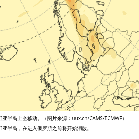
岛上空移动。（图片来源：uux.cn/CAMS/ECMWF）
维亚半岛，在进入俄罗斯之前将开始消散。