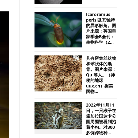
Icaroramus
perisi及其独特
的异形触角。图
片来源：英国皇
家学会B会刊：
生物科学（2...
具有密集丝状物
和球状体的囊
骨。图片来源：
Qu 等人。（神
秘的地球
uux.cn）据美
国物...
2022年11月11
日，一只猴子在
孟加拉国达卡公
园周围被看到抱
着小狗。对300
多例跨物种...