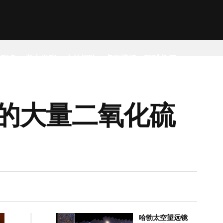
然现象
考古发现
户外探险
桌面壁纸
环球趣闻
的大量二氧化硫
哈勃太空望远镜