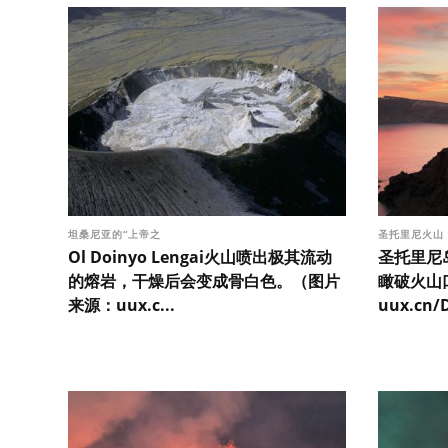
坦桑尼亚的“上帝之
圣托里尼火山
Ol Doinyo Lengai火山喷出极其流动
圣托里尼
的熔岩，干燥后会变成骨白色。（图片
瞰破火山
来源：uux.c...
uux.cn/D