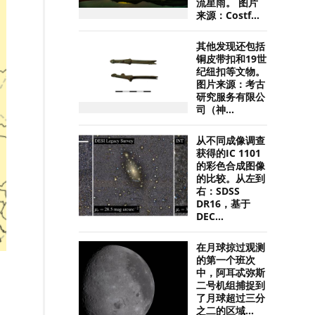
流星雨。 图片
来源：Costf...
其他发现还包括
铜皮带扣和19世
纪纽扣等文物。
图片来源：考古
研究服务有限公
司（神...
从不同成像调查
获得的IC 1101
的彩色合成图像
的比较。从左到
右：SDSS
DR16，基于
DEC...
在月球掠过观测
的第一个班次
中，阿耳忒弥斯
二号机组捕捉到
了月球超过三分
之二的区域...