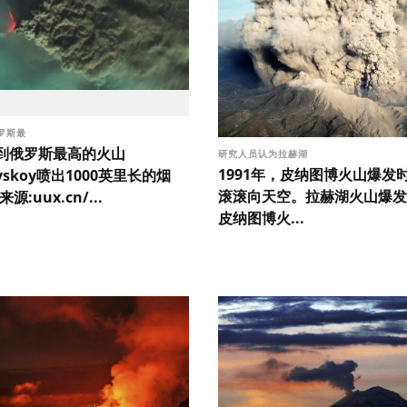
罗斯最
到俄罗斯最高的火山
研究人员认为拉赫湖
1991年，皮纳图博火山爆发
evskoy喷出1000英里长的烟
滚滚向天空。拉赫湖火山爆发比
源:uux.cn/...
皮纳图博火...