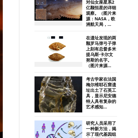
对仙女座星系2
亿颗恒星的详细
观察。（图片来
源：NASA，欧
洲航天局，...
在遗址发现的两
颗罗马弹弓子弹
上刻有总督多米
提乌斯·卡尔文
努斯的名字。
（图片来源...
考古学家在法国
梅尔维耶石窟遗
址出土了石英工
具，显示尼安德
特人具有复杂的
艺术感知...
研究人员采用了
一种新方法，揭
示了现代基因组