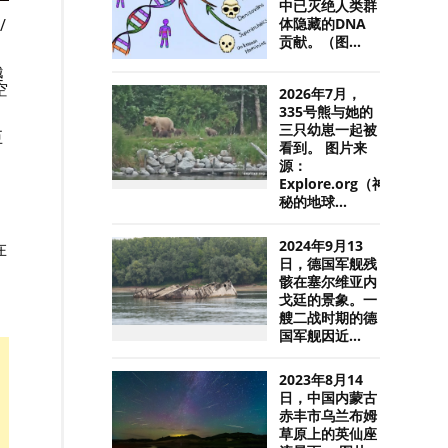
中已灭绝人类群
/
体隐藏的DNA
贡献。（图...
越
空
2026年7月，
335号熊与她的
三只幼崽一起被
巨
看到。 图片来
源：
Explore.org（神
秘的地球...
2024年9月13
在
日，德国军舰残
骸在塞尔维亚内
戈廷的景象。一
艘二战时期的德
国军舰因近...
2023年8月14
日，中国内蒙古
赤丰市乌兰布姆
草原上的英仙座