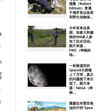
德曼（Robert
Edman）隶属
于佛罗里达鱼类
和野生动物保...
时
今年有来自美
国、加拿大和越
旅
南的900多人参
加了此次活动。
未
图片来源：
FWC（神秘的
地...
个
岛
一枚被遗弃的
SpaceX火箭撞
变
上了月球，真正
探
的问题接下来出
现了。图片来
源：NASA（神
还
秘...
估
重建拉布雷亚焦
油坑中的“Spea