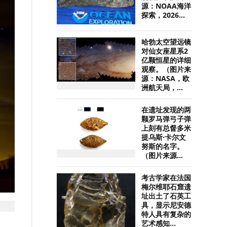
源：NOAA海洋
探索，2026...
哈勃太空望远镜
对仙女座星系2
亿颗恒星的详细
观察。（图片来
源：NASA，欧
洲航天局，...
在遗址发现的两
颗罗马弹弓子弹
上刻有总督多米
提乌斯·卡尔文
努斯的名字。
（图片来源...
考古学家在法国
梅尔维耶石窟遗
址出土了石英工
具，显示尼安德
特人具有复杂的
艺术感知...