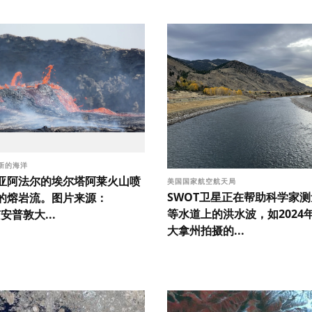
新的海洋
亚阿法尔的埃尔塔阿莱火山喷
美国国家航空航天局
SWOT卫星正在帮助科学家
的熔岩流。图片来源：
等水道上的洪水波，如2024
南安普敦大...
大拿州拍摄的...