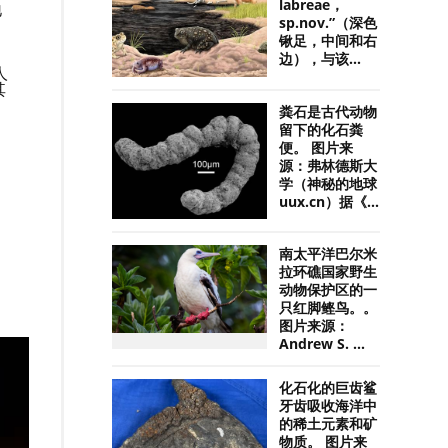
labreae，
地
sp.nov.”（深色
锹足，中间和右
边），与该...
人
其
粪石是古代动物
留下的化石粪
便。 图片来
源：弗林德斯大
学（神秘的地球
uux.cn）据《...
南太平洋巴尔米
拉环礁国家野生
动物保护区的一
只红脚鲣鸟。。
图片来源：
Andrew S. ...
化石化的巨齿鲨
牙齿吸收海洋中
的稀土元素和矿
物质。 图片来