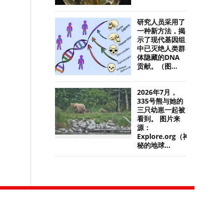
研究人员采用了
一种新方法，揭
示了现代基因组
中已灭绝人类群
体隐藏的DNA
贡献。（图...
2026年7月，
335号熊与她的
三只幼崽一起被
看到。 图片来
源：
Explore.org（神
秘的地球...