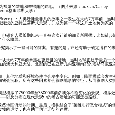
的陆地和未裸露的陆地。（图片来源：uux.cn/Carley
green/格里菲斯大学）
a Bryce）：人类迁徙最非凡的故事之一发生在大约7万年前，当
被淹没的亚特兰蒂斯式景观，并成为第一个将这片土地称为家的
。但研究人员长期以来一直被这次迁徙的细节所困扰，比如徒步
了什么路线。
研究揭示了一些可能的答案。有趣的是，它还有助于确定潜在的
一块大约7万年前暴露在更新世的陆地，当时地球正处于最后一
在的澳大利亚大陆、北部的巴布亚新几内亚和南部的塔斯马尼亚
期，其他地质和环境条件也会发生变化。例如，降雨模式会发生
积物会沉积。所有这些因素都会影响地形的特征，从而影响人类
模拟了75000年至35000年前萨胡尔不断变化的景观。模拟
——以及分布在现代景观中的考古遗址的可能迁徙路线。
些地区流动的时期。最后，模拟结合了“莱维步行觅食模式”的
食物的运动，也有助于估计迁徙的速度。