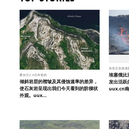
东非正在形成
埃塞俄比
爱尔兰2.5亿年前的
倾斜岩层的褶皱及其侵蚀速率的差异，
发出活跃
使石灰岩呈现出我们今天看到的阶梯状
uux.cn
外观。uux...