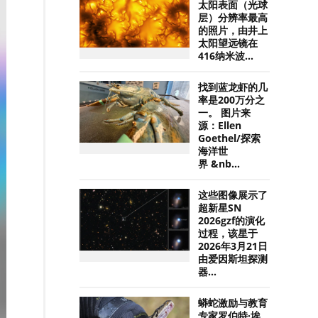
太阳表面（光球
层）分辨率最高
的照片，由井上
太阳望远镜在
416纳米波...
找到蓝龙虾的几
率是200万分之
一。 图片来
源：Ellen
Goethel/探索
海洋世
界 &nb...
这些图像展示了
超新星SN
2026gzf的演化
过程，该星于
2026年3月21日
由爱因斯坦探测
器...
蟒蛇激励与教育
专家罗伯特·埃