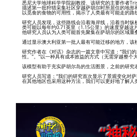
悉尼大学地球科学学院副教授、该研究的主要作者Trist
描述第一批狩猎采集社区穿越萨胡尔时所居住的地形
以觅食的食物的可用性，揭示了人类最有可能走的路
研究人员发现，这些路线会沿着海岸线，沿着当时纵
类可能以每年约0.71英里（1.15公里）的速度穿
他研究人员认为人类可能首先聚集在萨胡尔的区域重
通过显示澳大利亚第一批人最有可能迁移的地方，该
研究作者在《对话》杂志的一篇文章中写道：“我们
性。”。“以一种具有成本效益的方式（无需穿越整个
该模型有助于充实萨胡尔岛的生活图景，之前的研究
研究人员写道：“我们的研究首次显示了景观变化对萨
在其他地区也采用这种方法，我们可以更好地了解人