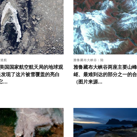
际迷航
雅鲁藏布大峡谷：陆
年，美国国家航空航天局的地球观
雅鲁藏布大峡谷两座主要山峰
星发现了这片被雪覆盖的亮白
岖、最难到达的部分之一的合
...
（图片来源...