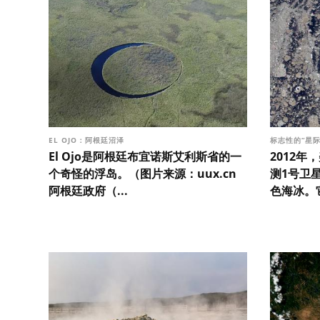
EL OJO：阿根廷沼泽
标志性的“星
El Ojo是阿根廷布宜诺斯艾利斯省的一
2012
个奇怪的浮岛。（图片来源：uux.cn
测1号卫
阿根廷政府（...
色海冰。它