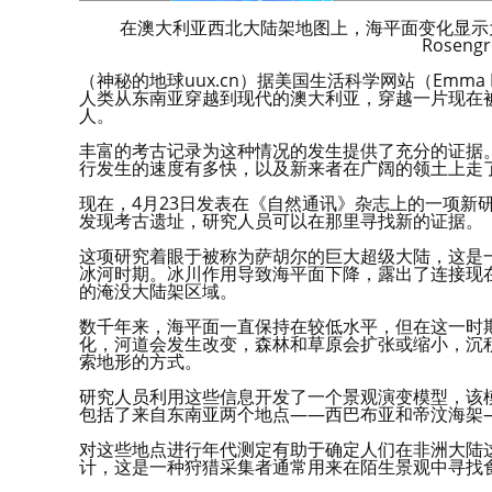
在澳大利亚西北大陆架地图上，海平面变化显示为裸露
Rosen
（神秘的地球uux.cn）据美国生活科学网站（Emm
人类从东南亚穿越到现代的澳大利亚，穿越一片现在
人。
丰富的考古记录为这种情况的发生提供了充分的证据
行发生的速度有多快，以及新来者在广阔的领土上走
现在，4月23日发表在《自然通讯》杂志上的一项新
发现考古遗址，研究人员可以在那里寻找新的证据。
这项研究着眼于被称为萨胡尔的巨大超级大陆，这是
冰河时期。冰川作用导致海平面下降，露出了连接现
的淹没大陆架区域。
数千年来，海平面一直保持在较低水平，但在这一时
化，河道会发生改变，森林和草原会扩张或缩小，沉
索地形的方式。
研究人员利用这些信息开发了一个景观演变模型，该模型
包括了来自东南亚两个地点——西巴布亚和帝汶海架
对这些地点进行年代测定有助于确定人们在非洲大陆这
计，这是一种狩猎采集者通常用来在陌生景观中寻找