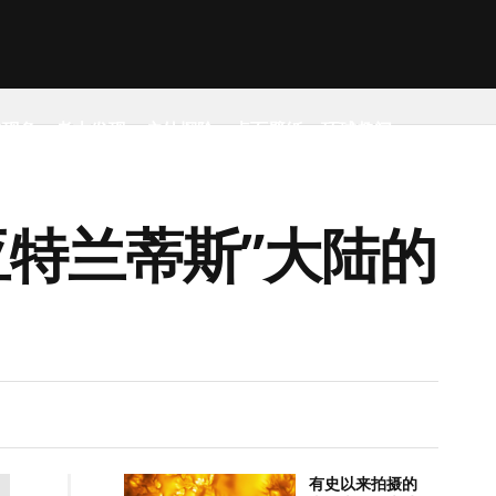
然现象
考古发现
户外探险
桌面壁纸
环球趣闻
特兰蒂斯”大陆的
有史以来拍摄的