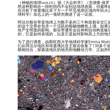
（神秘的地球uux.cn）据《大众科学》（安德鲁·
然这种影响在一段时间内不会到达地球表面，但最终
在分析了埃塞俄比亚下方一个罕见地质区域内年轻火山
球科学》杂志上的一项研究阐述了这一证据。
阿法尔裂谷带是地球上为数不多的三个构造裂谷交汇
的这个交界处包含一个活跃的熔融地幔热上涌。如果
块产生明显的影响。裂谷带通常会拉伸和拉动构造板
的，它是如何表现的，以及它是如何影响其上方的地
为了进行调查，由斯旺西大学地球科学家Emma Wa
们从阿法尔地区和埃塞俄比亚主裂谷收集了130多个
模相结合，探索该地区的地壳和地幔动力学。正如所