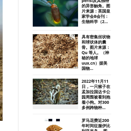
perisi及其独特
的异形触角。图
片来源：英国皇
家学会B会刊：
生物科学（2...
具有密集丝状物
和球状体的囊
骨。图片来源：
Qu 等人。（神
秘的地球
uux.cn）据美
国物...
2022年11月11
日，一只猴子在
孟加拉国达卡公
园周围被看到抱
着小狗。对300
多例跨物种...
罗马花费近200
年时间征服伊比