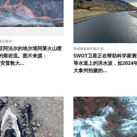
新的海洋
亚阿法尔的埃尔塔阿莱火山喷
美国国家航空航天局
SWOT卫星正在帮助科学家
的熔岩流。图片来源：
等水道上的洪水波，如2024
南安普敦大...
大拿州拍摄的...