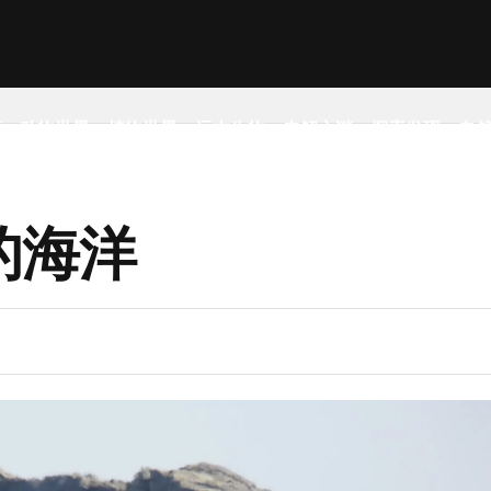
事
动物世界
植物世界
远古生物
未解之谜
探索发现
自
的海洋