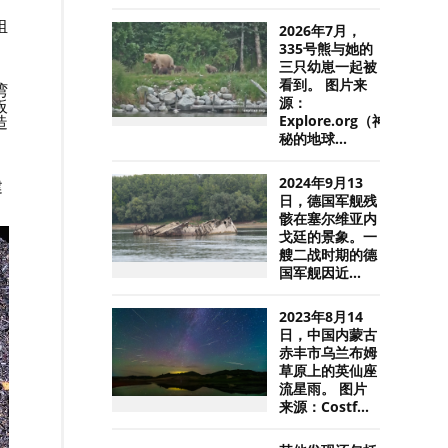
组
2026年7月，
335号熊与她的
三只幼崽一起被
看到。 图片来
湾
源：
板
造
Explore.org（神
秘的地球...
2024年9月13
建
日，德国军舰残
骸在塞尔维亚内
戈廷的景象。一
艘二战时期的德
国军舰因近...
2023年8月14
日，中国内蒙古
赤丰市乌兰布姆
草原上的英仙座
流星雨。 图片
来源：Costf...