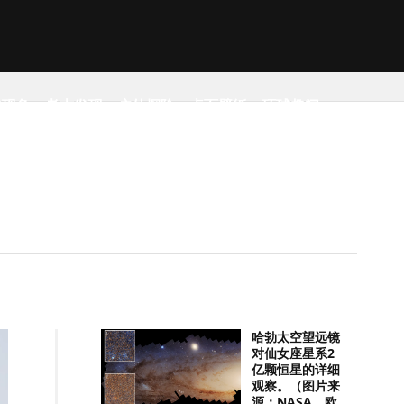
然现象
考古发现
户外探险
桌面壁纸
环球趣闻
哈勃太空望远镜
对仙女座星系2
亿颗恒星的详细
观察。（图片来
源：NASA，欧