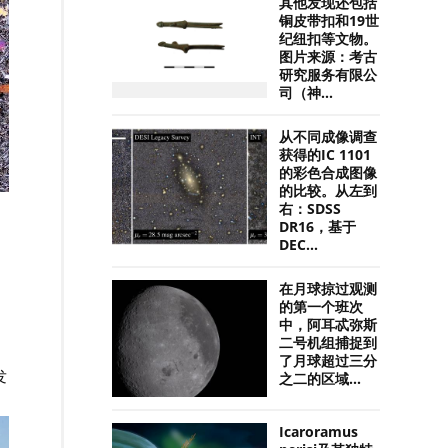
其他发现还包括
铜皮带扣和19世
纪纽扣等文物。
图片来源：考古
研究服务有限公
司（神...
从不同成像调查
获得的IC 1101
的彩色合成图像
的比较。从左到
右：SDSS
DR16，基于
DEC...
在月球掠过观测
的第一个班次
中，阿耳忒弥斯
二号机组捕捉到
了月球超过三分
发
之二的区域...
Icaroramus