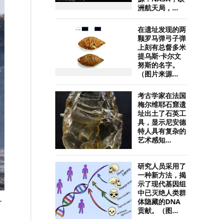
洲航天局，...
在遗址发现的两
颗罗马弹弓子弹
上刻有总督多米
提乌斯·卡尔文
努斯的名字。
（图片来源...
考古学家在法国
梅尔维耶石窟遗
址出土了石英工
具，显示尼安德
特人具有复杂的
艺术感知...
研究人员采用了
一种新方法，揭
示了现代基因组
中已灭绝人类群
r
体隐藏的DNA
贡献。（图...