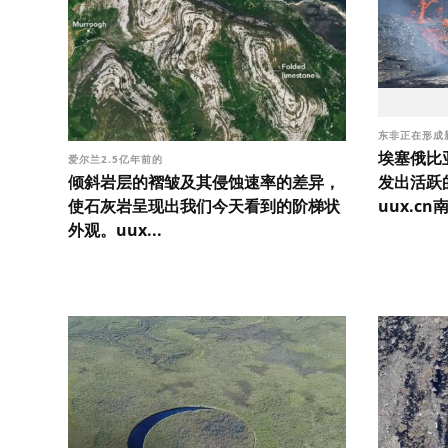
东非正在形成
埃塞俄比
爱尔兰2.5亿年前的
倾斜岩层的褶皱及其侵蚀速率的差异，
发出活跃
使石灰岩呈现出我们今天看到的阶梯状
uux.cn
外观。uux...