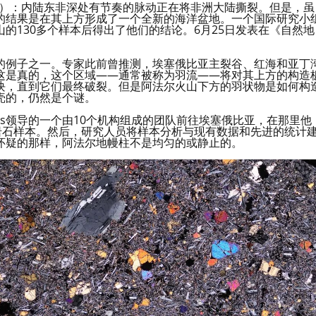
保罗）：内陆东非深处有节奏的脉动正在将非洲大陆撕裂。但是，虽
的结果是在其上方形成了一个全新的海洋盆地。一个国际研究小
的130多个样本后得出了他们的结论。6月25日发表在《自然地
的例子之一。专家此前曾推测，埃塞俄比亚主裂谷、红海和亚丁
这是真的，这个区域——通常被称为羽流——将对其上方的构造
块，直到它们最终破裂。但是阿法尔火山下方的羽状物是如何构
壳的，仍然是个谜。
tts领导的一个由10个机构组成的团队前往埃塞俄比亚，在那里他
岩石样本。然后，研究人员将样本分析与现有数据和先进的统计
怀疑的那样，阿法尔地幔柱不是均匀的或静止的。