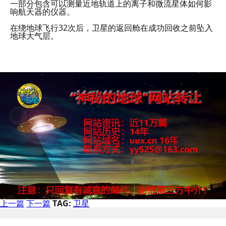
一部分包含可以测量近地轨道上的离子和微流星体如何影
响航天器的仪器。
在绕地球飞行32次后，卫星的返回舱在成功回收之前坠入
地球大气层。
上一篇
下一篇
TAG:
卫星