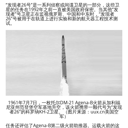
“发现者26号”是一系列侦察或间谍卫星的一部分，这些卫
星的任务在1992年之前一直被美国政府保密。当其他“发
现者”号卫星正在监视俄罗斯、中国和中东时，“发现者
26”号被用于在轨道上进行实验和新的航天器工程技术测
试。
1961年7月7日，一枚托尔DM-21 Agena-B火箭从加利福
尼亚州范登堡空军基地升空，该火箭携带一颗代号为“发现
者26”的科罗纳KH-2卫星。（图片来源：uux.cn美国空
军）
任务还评估了Agena-B第二级火箭助推器。运载火箭的这