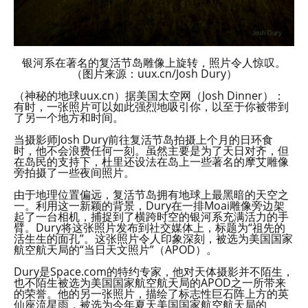
银河系在著名的复活节岛雕像上旋转，照片令人惊叹。
（图片来源：uux.cn/Josh Dury）
（神秘的地球uux.cn）据美国太空网（Josh Dinner）：
有时，一张照片可以如此强烈地吸引你，以至于你被带到
了另一个地方和时间。
当摄影师Josh Dury前往复活节岛拍摄上个月的日环食
时，他不会浪费任何一刻。虽然主要是为了天日对齐，但
在岛民的支持下，杜里还设法在岛上一些著名的摩艾雕像
旁拍摄了一些夜间照片。
由于地理位置偏远，复活节岛拥有地球上最黑暗的天空之
一。利用这一新颖的背景，Dury在一排Moai雕像旁边架
起了一台相机，捕捉到了横跨时空的银河系充满活力的手
臂。Dury将这张照片发布到社交媒体上，标题为“祖先的
活生生的面孔”。这张照片令人印象深刻，被选为美国国家
航空航天局的“当日天文照片”（APOD）。
Dury是Space.com的特约专家，他对天体摄影并不陌生，
也不陌生被选为美国国家航空航天局的APOD之一所带来
的荣誉。他的另一张照片，描绘了标志性巨石阵上方的英
仙座流星雨，被选为今年夏天美国国家航空航天局的