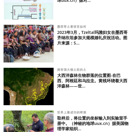
球uux.cn）据对...
墨西哥土著语言如何
2023年3月，Tzeltal玛雅妇女在墨西哥
齐纳坎坦参加大规模婚礼庆祝活动。图
片来源：S...
拥有强大领土权的土
大西洋森林生物群落的位置图-在巴
西、阿根廷和乌拉圭。黄线环绕着大西
洋森林——世...
世界上最成功的啤酒
取样后，将位置的坐标输入到实验室手
册中。（神秘的地球uux.cn）据美国物
理学家组织...