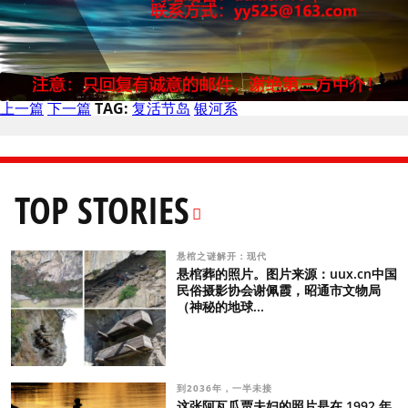
上一篇
下一篇
TAG:
复活节岛
银河系
TOP STORIES
悬棺之谜解开：现代
悬棺葬的照片。图片来源：uux.cn中国
民俗摄影协会谢佩霞，昭通市文物局
（神秘的地球...
到2036年，一半未接
这张阿瓦瓜贾夫妇的照片是在 1992 年