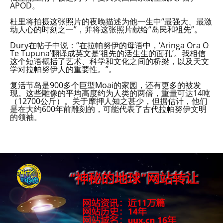
APOD。
杜里将拍摄这张照片的夜晚描述为他一生中“最强大、最激
动人心的时刻之一”，并将这张照片献给“岛民和祖先”。
Dury在帖子中说：“在拉帕努伊的母语中，‘Aringa Ora O
Te Tupuna’翻译成英文是‘祖先的活生生的面孔’。我相信
这个短语概括了艺术、科学和文化之间的桥梁，以及天文
学对拉帕努伊人的重要性。”。
复活节岛是900多个巨型Moai的家园，还有更多的被发
现。这些雕像的平均高度约为人类的两倍，重量可达14吨
（12700公斤）。关于摩押人知之甚少，但据估计，他们
是在大约600年前雕刻的，可能代表了古代拉帕努伊文明
的领袖。