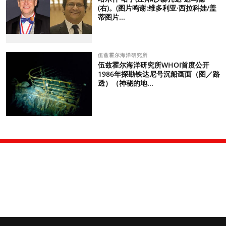
(右)。(图片鸣谢:维多利亚·西拉科娃/盖
蒂图片...
伍兹霍尔海洋研究所
伍兹霍尔海洋研究所WHOI首度公开
1986年探勘铁达尼号沉船画面（图／路
透）（神秘的地...