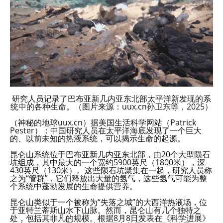
研究人员记录了巴布亚新几内亚东北部太平洋新发现的系
统中的各种生命。（图片来源：uux.cn孙卫东等，2025）
（神秘的地球uux.cn）据美国生活科学网站（Patrick
Pester）：中国研究人员在太平洋海底发现了一个巨大
的、以前未知的热液系统，可以揭示生命的起源。
昆仑山系统位于巴布亚新几内亚东北部，由20个大型陨石
坑组成，其中最大的一个宽约5900英尺（1800米），深
430英尺（130米）。这些陨石坑聚集在一起，研究人员称
之为“管群”，它们释放出大量的氢气，这些氢气可能为整
个系统中蓬勃发展的生命提供营养。
昆仑山类似于一个被称为“失落之城”的大西洋热液场，位
于亚特兰蒂斯山水下山脉。然而，昆仑山有几个独特之
处，包括其非凡的规模。根据8月8日发表在《科学进展》