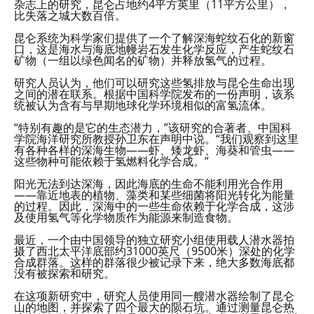
杂志上的研究，昆仑占地约4平方英里（11平方公里），
比失落之城大数百倍。
昆仑系统为科学家们提供了一个了解深海蛇纹石化的新窗
口，这是海水与海底地幔岩石发生化学反应，产生蛇纹石
矿物（一组以绿色闻名的矿物）并释放氢气的过程。
研究人员认为，他们可以研究这些氢排放与昆仑生命出现
之间的潜在联系。根据中国科学院发布的一份声明，该系
统被认为含有与早期地球化学环境相似的富氢流体。
“特别有趣的是它的生态潜力，”该研究的合著者、中国科
学院海洋研究所教授孙卫东在声明中说。“我们观察到这里
有各种各样的深海生物——虾、矮龙虾、海葵和管虫——
这些物种可能依赖于氢燃料化学合成。”
阳光无法到达深海，因此海底的生命不能利用光合作用
——靠近地表的植物、藻类和某些细菌将阳光转化为能量
的过程。因此，深海中的一些生命依赖于化学合成，这涉
及使用氢气等化学物质作为能源来制造食物。
最近，一个由中国领导的独立研究小组使用载人潜水器拍
摄了西北太平洋底部约31000英尺（9500米）深处的化学
合成群落。这样的群落很少被记录下来，绝大多数海底都
没有被探索和研究。
在这项新研究中，研究人员使用同一艘潜水器绘制了昆仑
山的地图，并探索了四个最大的陨石坑。通过测量昆仑热