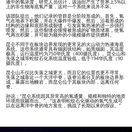
液中的氢浓度，研究人员估计，该油田产生了世界上5%以
上的非生物海底氢产量，这对一个系统来说并不坏。
该团队提出，他们记录的管群是分阶段形成的。首先，氢
气在地表下积聚，并在大爆炸中爆发。然后，沿着形成的
结构的边缘和底部形成裂缝，引发富氢热液的进一步强烈
喷发。然后，这些裂缝会慢慢被形成的矿物质堵塞，使氢
气再次积聚，并可能为额外的小规模爆炸提供燃料。
昆仑不同于在板块边界发现的更常见的火山动力热液海底
系统。这些系统通常具有烟囱状结构，如黑烟囱，其温度
极高，运行温度约为750华氏度（400摄氏度）。昆仑山和
失落之城等蛇纹石化系统温度较低，低于194华氏度（90
摄氏度）。
昆仑山不仅比失落之城更大，而且它的位置也更不寻常。
失落之城靠近一个大洋中脊，该脊沿着分叉的板块边界形
成，暴露出地幔岩，而昆仑位于其板块内部，远离任何
脊。
孙说：“昆仑系统因其异常高的氢通量、规模和独特的地质
环境而脱颖而出。”。“这表明蛇纹石化驱动的氢气生成可
以在远离洋中脊的地方发生，挑战了长期以来的假设。”