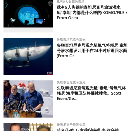
载有5人失踪的泰坦
载有5人失踪的泰坦尼克号旅游潜水
艇“泰坦”内部是什么样的(KOMO/FILE /
From Ocea...
失联泰坦尼克号观光
失联泰坦尼克号观光艇氧气将耗尽 泰坦
号潜水器设计用于在24小时后返回水面
(From Oc...
失联泰坦尼克号观光
失联泰坦尼克号观光艇“泰坦”号氧气将
耗尽 海岸警卫队将继续搜救。Scott
Eisen/Ge...
泰坦尼克号附近失踪
哈米什·哈丁(左)和沙赫扎达·达乌德