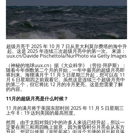
超级月亮于 2025 年 10 月 7 日从意大利莫尔费塔的海中升
起。这是 2025 年连续三次超级月亮中的第一次。 来源：
uux.cn/Davide Pischettola/NurPhoto via Getty Images
（神秘的地球uux.cn）据《大众科学》（劳拉·拜萨斯）：
随着今年倒数第二个月的开始，一年中最亮的超级月亮即
将到来。海狸满月于 11 月 5 日星期三升起，您可以在 11
月 6 日星期四之前观看它。虽然这是连续三个超级月亮中
的第二个，但它将比 12 月的冷月更亮。这是您需要了解
的内容。
11月的超级月亮是什么时候？
11 月的满月将于美国东部时间 2025 年 11 月 5 日星期三
上午 8：19 达到美国的最高照度。
然而，由于太阳对我们中的许多人来说已经升起，所以一
定要在周三和周四晚上留意，因为黄昏时分月亮会从东方
升起。您可以使用《农民年鉴》中这个方便的月出和月落