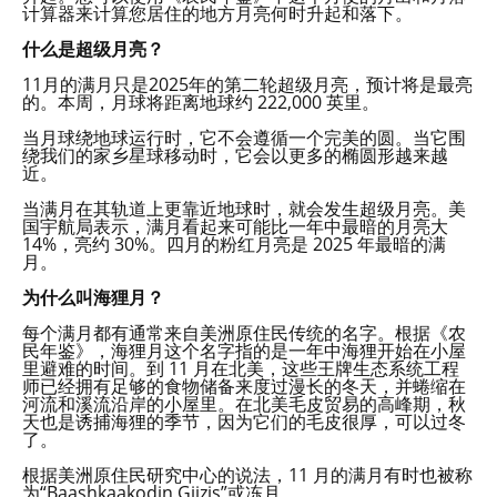
计算器来计算您居住的地方月亮何时升起和落下。
什么是超级月亮？
11月的满月只是2025年的第二轮超级月亮，预计将是最亮
的。本周，月球将距离地球约 222,000 英里。
当月球绕地球运行时，它不会遵循一个完美的圆。当它围
绕我们的家乡星球移动时，它会以更多的椭圆形越来越
近。
当满月在其轨道上更靠近地球时，就会发生超级月亮。美
国宇航局表示，满月看起来可能比一年中最暗的月亮大
14%，亮约 30%。四月的粉红月亮是 2025 年最暗的满
月。
为什么叫海狸月？
每个满月都有通常来自美洲原住民传统的名字。根据《农
民年鉴》，海狸月这个名字指的是一年中海狸开始在小屋
里避难的时间。到 11 月在北美，这些王牌生态系统工程
师已经拥有足够的食物储备来度过漫长的冬天，并蜷缩在
河流和溪流沿岸的小屋里。在北美毛皮贸易的高峰期，秋
天也是诱捕海狸的季节，因为它们的毛皮很厚，可以过冬
了。
根据美洲原住民研究中心的说法，11 月的满月有时也被称
为“Baashkaakodin Giizis”或冻月。