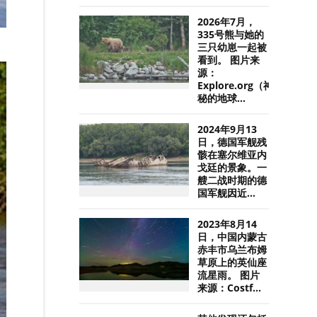
2026年7月，
335号熊与她的
三只幼崽一起被
看到。 图片来
源：
Explore.org（神
秘的地球...
2024年9月13
日，德国军舰残
骸在塞尔维亚内
戈廷的景象。一
艘二战时期的德
国军舰因近...
2023年8月14
日，中国内蒙古
赤丰市乌兰布姆
草原上的英仙座
流星雨。 图片
来源：Costf...