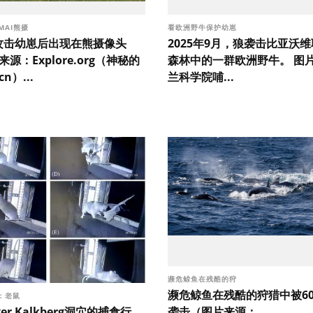
MAI熊摄
看欧洲野牛保护幼崽
在攻击幼崽后出现在熊摄像头
2025年9月，狼袭击比亚沃
来源：Explore.org（神秘的
森林中的一群欧洲野牛。 图
n）...
兰科学院哺...
濒危鲸鱼在残酷的狩
濒危鲸鱼在残酷的狩猎中被6
：老鼠
rger Kalkberg洞穴的捕食行
袭击（图片来源：