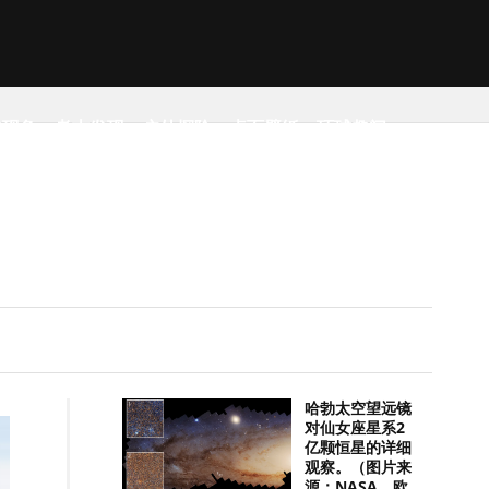
然现象
考古发现
户外探险
桌面壁纸
环球趣闻
哈勃太空望远镜
对仙女座星系2
亿颗恒星的详细
观察。（图片来
源：NASA，欧