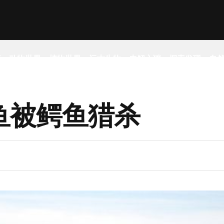
事
动物世界
植物世界
远古生物
未解之谜
探索发现
自
鱼被鳄鱼猎杀