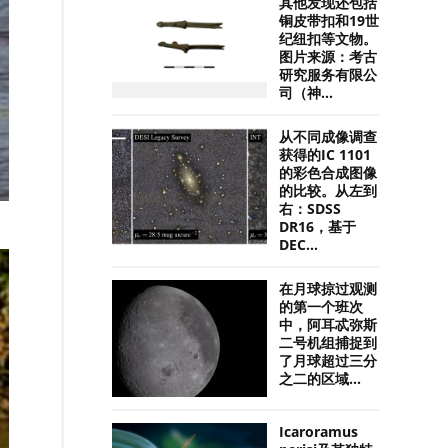
其他发现还包括
铜皮带扣和19世
纪纽扣等文物。
图片来源：考古
研究服务有限公
司（神...
从不同成像调查
获得的IC 1101
的彩色合成图像
的比较。从左到
右：SDSS
DR16，基于
DEC...
在月球掠过观测
的第一个班次
中，阿耳忒弥斯
二号机组捕捉到
了月球超过三分
之二的区域...
Icaroramus