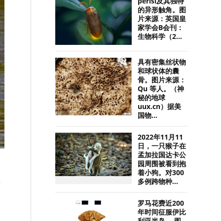
perisi及其独特
的异形触角。图
片来源：英国皇
家学会B会刊：
生物科学（2...
具有密集丝状物
和球状体的囊
骨。图片来源：
Qu 等人。（神
秘的地球
uux.cn）据美
国物...
2022年11月11
日，一只猴子在
孟加拉国达卡公
园周围被看到抱
着小狗。对300
多例跨物种...
鹰
罗马花费近200
年时间征服伊比