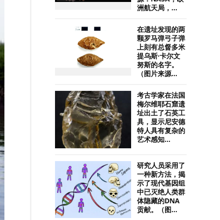
洲航天局，...
在遗址发现的两
颗罗马弹弓子弹
上刻有总督多米
提乌斯·卡尔文
努斯的名字。
（图片来源...
考古学家在法国
梅尔维耶石窟遗
址出土了石英工
具，显示尼安德
特人具有复杂的
艺术感知...
研究人员采用了
一种新方法，揭
示了现代基因组
中已灭绝人类群
体隐藏的DNA
贡献。（图...