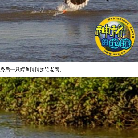
，身后一只鳄鱼悄悄接近老鹰。