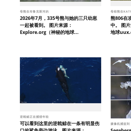
母熊在布鲁克斯河的
母棕熊在KAT
2026年7月，335号熊与她的三只幼崽
熊806
一起被看到。 图片来源：
中。 图片
Explore.org（神秘的地球...
地球uux.c
逆戟鲸正在捕猎年轻
可以看到这里的逆戟鲸在一条有明显伤
摄像机捕捉到
Segebe
口的鲨鱼旁边游泳。图片来源：