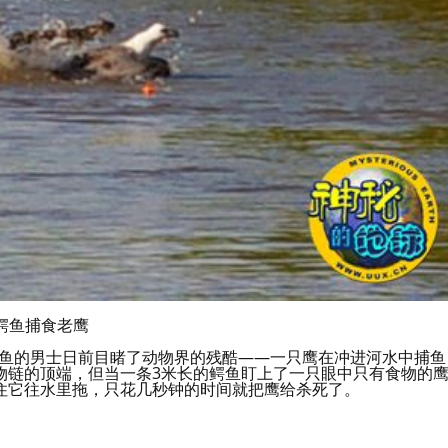
鳄鱼捕食老鹰
边钓鱼的男士日前目睹了动物界的残酷——一只鹰在冲进河水中捕鱼
物链的顶端，但当一条3米长的鳄鱼盯上了一只眼中只有食物的
住它往水里拖，只花几秒钟的时间就把鹰给杀死了。