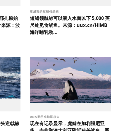
夏威夷的短鳍领航鲸
维耶扎原始
短鳍领航鲸可以潜入水面以下 5,000 英
片来源：波
尺处觅食鱿鱼。来源：uux.cn/HIMB
海洋哺乳动...
DNA显示虎鲸谋杀大
0头逆戟鲸
现在有记录显示，虎鲸在加利福尼亚
州、南非和澳大利亚附近猎杀鲨鱼。图