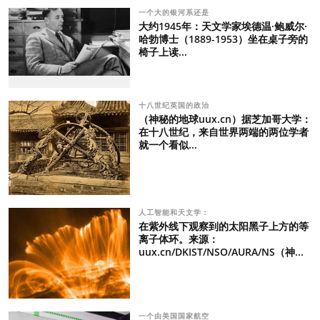
一个大的银河系还是
大约1945年：天文学家埃德温·鲍威尔·
哈勃博士（1889-1953）坐在桌子旁的
椅子上读...
十八世纪英国的政治
（神秘的地球uux.cn）据芝加哥大学：
在十八世纪，来自世界两端的两位学者
就一个看似...
人工智能和天文学：
在紫外线下观察到的太阳黑子上方的等
离子体环。来源：
uux.cn/DKIST/NSO/AURA/NS（神...
一个由美国国家航空