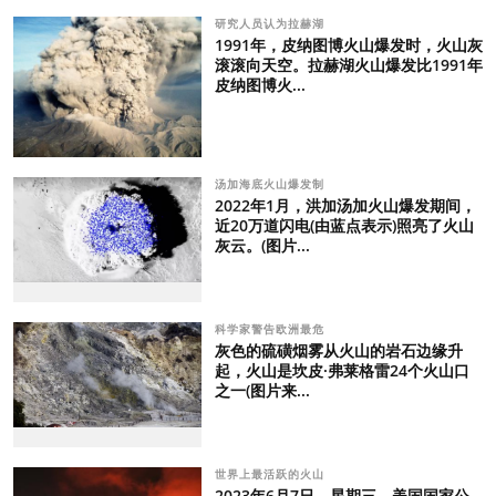
研究人员认为拉赫湖
1991年，皮纳图博火山爆发时，火山灰
滚滚向天空。拉赫湖火山爆发比1991年
皮纳图博火...
汤加海底火山爆发制
2022年1月，洪加汤加火山爆发期间，
近20万道闪电(由蓝点表示)照亮了火山
灰云。(图片...
科学家警告欧洲最危
灰色的硫磺烟雾从火山的岩石边缘升
起，火山是坎皮·弗莱格雷24个火山口
之一(图片来...
世界上最活跃的火山
2023年6月7日，星期三，美国国家公