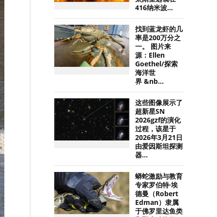
416纳米波...
找到蓝龙虾的几
率是200万分之
一。 图片来
源：Ellen
Goethel/探索
海洋世
界 &nb...
这些图像展示了
超新星SN
2026gzf的演化
过程，该星于
2026年3月21日
由爱因斯坦探测
器...
蟒蛇激励与教育
专家罗伯特·埃
德曼（Robert
Edman）隶属
于佛罗里达鱼类