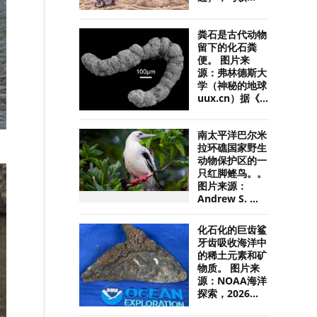
粪石是古代动物
留下的化石粪
便。 图片来
源：弗林德斯大
学（神秘的地球
uux.cn）据《...
南太平洋巴尔米
拉环礁国家野生
动物保护区的一
只红脚鲣鸟。。
图片来源：
Andrew S. ...
化石化的巨齿鲨
牙齿吸收海洋中
的稀土元素和矿
物质。 图片来
源：NOAA海洋
探索，2026...