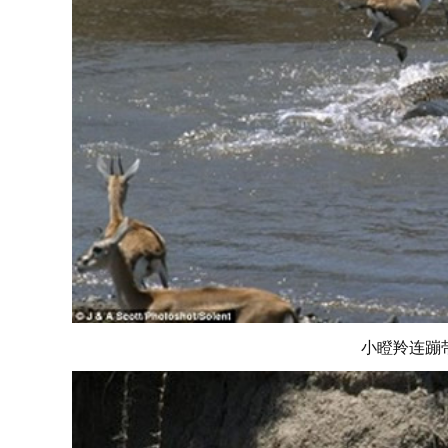
小瞪羚连蹦