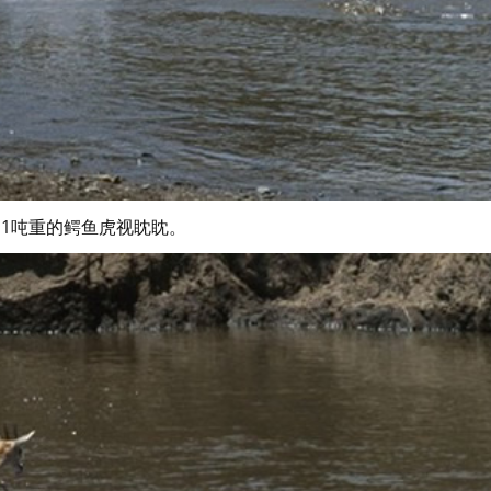
、1吨重的鳄鱼虎视眈眈。