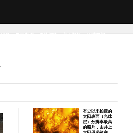
然现象
考古发现
户外探险
桌面壁纸
环球趣闻
有史以来拍摄的
太阳表面（光球
层）分辨率最高
的照片，由井上
太阳望远镜在