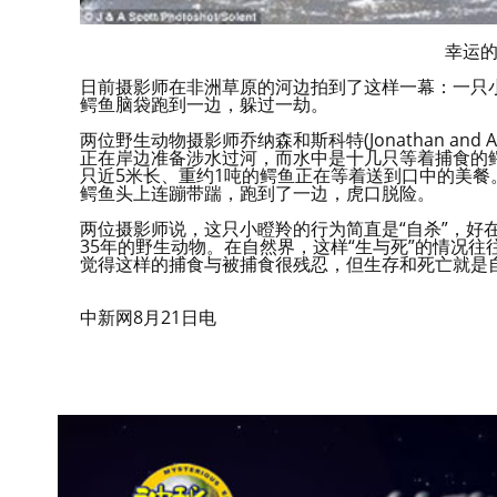
幸运
日前摄影师在非洲草原的河边拍到了这样一幕：一只
鳄鱼脑袋跑到一边，躲过一劫。
两位野生动物摄影师乔纳森和斯科特(Jonathan and
正在岸边准备涉水过河，而水中是十几只等着捕食的
只近5米长、重约1吨的鳄鱼正在等着送到口中的美
鳄鱼头上连蹦带踹，跑到了一边，虎口脱险。
两位摄影师说，这只小瞪羚的行为简直是“自杀”，好
35年的野生动物。在自然界，这样“生与死”的情况
觉得这样的捕食与被捕食很残忍，但生存和死亡就是
中新网8月21日电