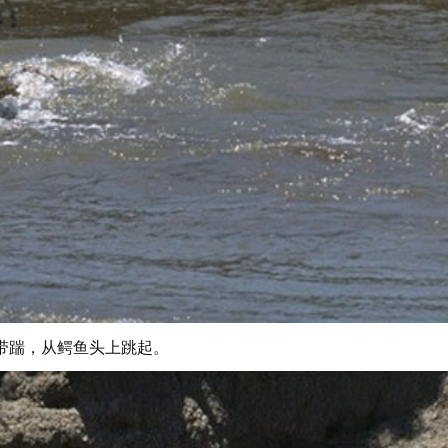
带踹，从鳄鱼头上跳起。