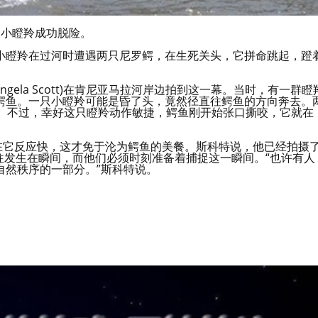
的小瞪羚成功脱险。
小瞪羚在过河时遭遇两只尼罗鳄，在生死关头，它拼命跳起，蹬
 Angela Scott)在肯尼亚马拉河岸边拍到这一幕。当时，有一群瞪
鳄鱼。一只小瞪羚可能是昏了头，竟然径直往鳄鱼的方向奔去。
餐。不过，幸好这只瞪羚动作敏捷，鳄鱼刚开始张口撕咬，它就在
在它反应快，这才免于沦为鳄鱼的美餐。斯科特说，他已经拍摄
往往发生在瞬间，而他们必须时刻准备着捕捉这一瞬间。“也许有人
自然秩序的一部分。”斯科特说。