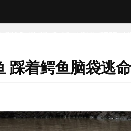
事
动物世界
植物世界
远古生物
未解之谜
探索发现
自
鱼 踩着鳄鱼脑袋逃命