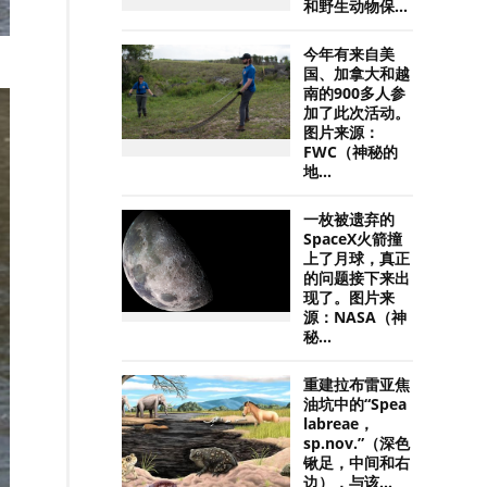
和野生动物保...
今年有来自美
国、加拿大和越
南的900多人参
加了此次活动。
图片来源：
FWC（神秘的
地...
一枚被遗弃的
SpaceX火箭撞
上了月球，真正
的问题接下来出
现了。图片来
源：NASA（神
秘...
重建拉布雷亚焦
油坑中的“Spea
labreae，
sp.nov.”（深色
锹足，中间和右
边），与该...