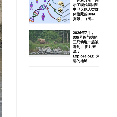
一种新方法，揭
示了现代基因组
中已灭绝人类群
体隐藏的DNA
贡献。（图...
2026年7月，
335号熊与她的
三只幼崽一起被
看到。 图片来
源：
Explore.org（神
秘的地球...