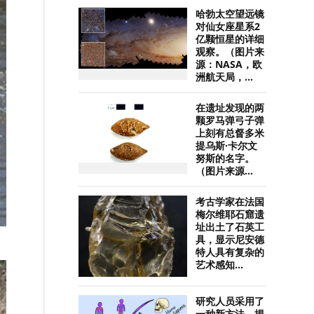
哈勃太空望远镜
对仙女座星系2
亿颗恒星的详细
观察。（图片来
源：NASA，欧
洲航天局，...
在遗址发现的两
颗罗马弹弓子弹
上刻有总督多米
提乌斯·卡尔文
努斯的名字。
（图片来源...
考古学家在法国
梅尔维耶石窟遗
址出土了石英工
具，显示尼安德
特人具有复杂的
艺术感知...
研究人员采用了