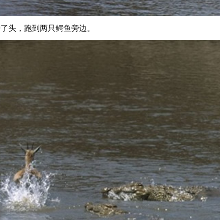
昏了头，跑到两只鳄鱼旁边。