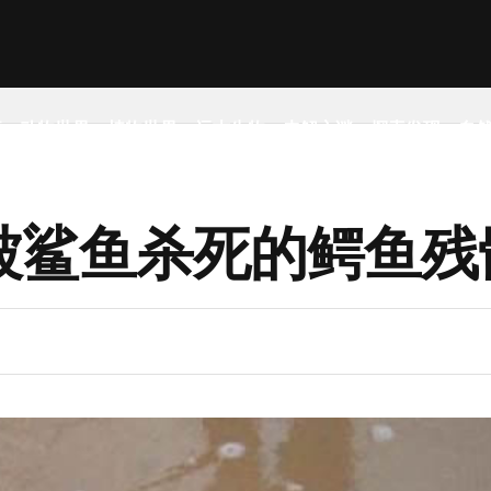
事
动物世界
植物世界
远古生物
未解之谜
探索发现
自
被鲨鱼杀死的鳄鱼残