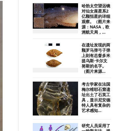
哈勃太空望远镜
对仙女座星系2
亿颗恒星的详细
观察。（图片来
源：NASA，欧
洲航天局，...
在遗址发现的两
颗罗马弹弓子弹
上刻有总督多米
提乌斯·卡尔文
努斯的名字。
（图片来源...
考古学家在法国
梅尔维耶石窟遗
址出土了石英工
具，显示尼安德
特人具有复杂的
艺术感知...
研究人员采用了