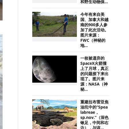
和野生动物保...
今年有来自美
国、加拿大和越
南的900多人参
加了此次活动。
图片来源：
FWC（神秘的
地...
一枚被遗弃的
SpaceX火箭撞
上了月球，真正
的问题接下来出
现了。图片来
源：NASA（神
秘...
重建拉布雷亚焦
油坑中的“Spea
labreae，
sp.nov.”（深色
锹足，中间和右
边），与该...