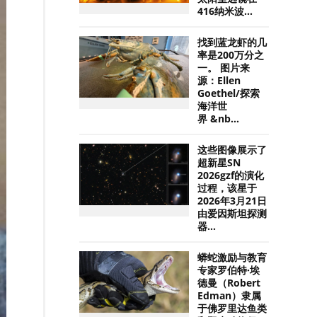
416纳米波...
找到蓝龙虾的几
率是200万分之
一。 图片来
源：Ellen
Goethel/探索
海洋世
界 &nb...
这些图像展示了
超新星SN
2026gzf的演化
过程，该星于
2026年3月21日
由爱因斯坦探测
器...
蟒蛇激励与教育
专家罗伯特·埃
德曼（Robert
Edman）隶属
于佛罗里达鱼类