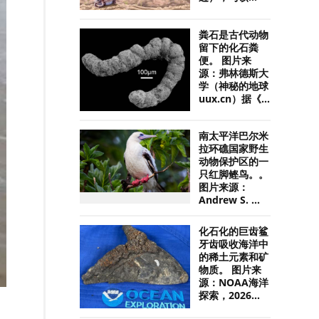
粪石是古代动物
留下的化石粪
便。 图片来
源：弗林德斯大
学（神秘的地球
uux.cn）据《...
南太平洋巴尔米
拉环礁国家野生
动物保护区的一
只红脚鲣鸟。。
图片来源：
Andrew S. ...
化石化的巨齿鲨
牙齿吸收海洋中
的稀土元素和矿
物质。 图片来
源：NOAA海洋
探索，2026...