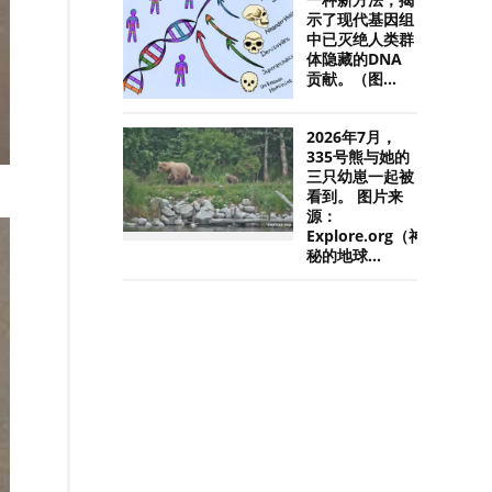
一种新方法，揭
示了现代基因组
中已灭绝人类群
体隐藏的DNA
贡献。（图...
2026年7月，
335号熊与她的
三只幼崽一起被
看到。 图片来
源：
Explore.org（神
秘的地球...