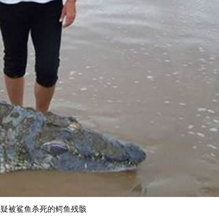
现疑被鲨鱼杀死的鳄鱼残骸