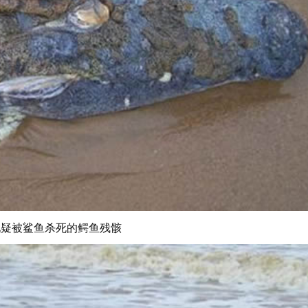
现疑被鲨鱼杀死的鳄鱼残骸