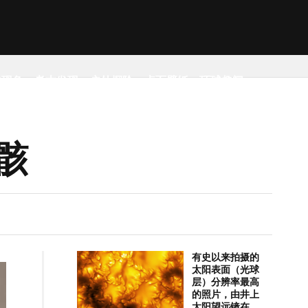
然现象
考古发现
户外探险
桌面壁纸
环球趣闻
骸
有史以来拍摄的
太阳表面（光球
层）分辨率最高
的照片，由井上
太阳望远镜在