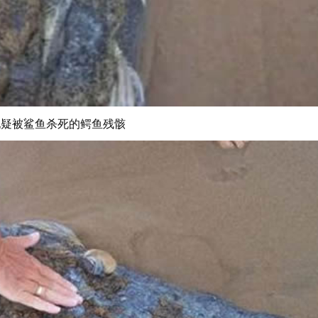
现疑被鲨鱼杀死的鳄鱼残骸