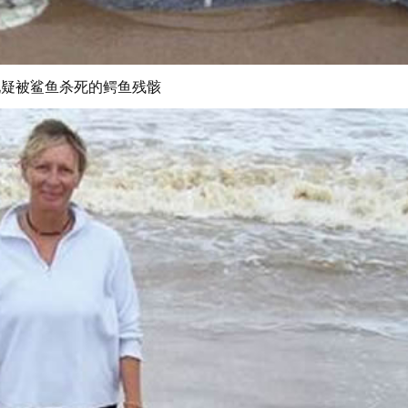
现疑被鲨鱼杀死的鳄鱼残骸