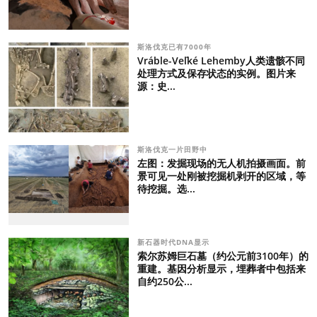
斯洛伐克已有7000年
Vráble-Veľké Lehemby人类遗骸不同
处理方式及保存状态的实例。图片来
源：史...
斯洛伐克一片田野中
左图：发掘现场的无人机拍摄画面。前
景可见一处刚被挖掘机剥开的区域，等
待挖掘。选...
新石器时代DNA显示
索尔苏姆巨石墓（约公元前3100年）的
重建。基因分析显示，埋葬者中包括来
自约250公...