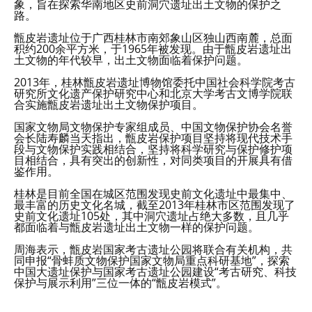
象，旨在探索华南地区史前洞穴遗址出土文物的保护之
路。
甑皮岩遗址位于广西桂林市南郊象山区独山西南麓，总面
积约200余平方米，于1965年被发现。由于甑皮岩遗址出
土文物的年代较早，出土文物面临着保护问题。
2013年，桂林甑皮岩遗址博物馆委托中国社会科学院考古
研究所文化遗产保护研究中心和北京大学考古文博学院联
合实施甑皮岩遗址出土文物保护项目。
国家文物局文物保护专家组成员、中国文物保护协会名誉
会长陆寿麟当天指出，甑皮岩保护项目坚持将现代技术手
段与文物保护实践相结合，坚持将科学研究与保护修护项
目相结合，具有突出的创新性，对同类项目的开展具有借
鉴作用。
桂林是目前全国在城区范围发现史前文化遗址中最集中、
最丰富的历史文化名城，截至2013年桂林市区范围发现了
史前文化遗址105处，其中洞穴遗址占绝大多数，且几乎
都面临着与甑皮岩遗址出土文物一样的保护问题。
周海表示，甑皮岩国家考古遗址公园将联合有关机构，共
同申报“骨蚌质文物保护国家文物局重点科研基地”，探索
中国大遗址保护与国家考古遗址公园建设“考古研究、科技
保护与展示利用”三位一体的“甑皮岩模式”。