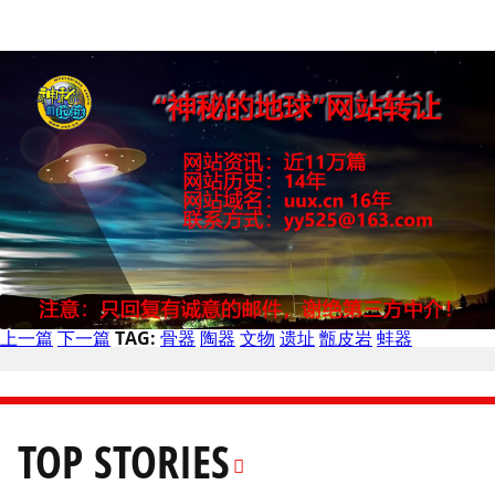
上一篇
下一篇
TAG:
骨器
陶器
文物
遗址
甑皮岩
蚌器
TOP STORIES