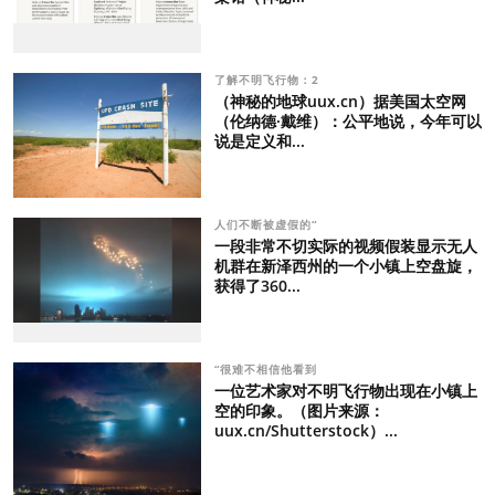
了解不明飞行物：2
（神秘的地球uux.cn）据美国太空网
（伦纳德·戴维）：公平地说，今年可以
说是定义和...
人们不断被虚假的“
一段非常不切实际的视频假装显示无人
机群在新泽西州的一个小镇上空盘旋，
获得了360...
“很难不相信他看到
一位艺术家对不明飞行物出现在小镇上
空的印象。（图片来源：
uux.cn/Shutterstock）...