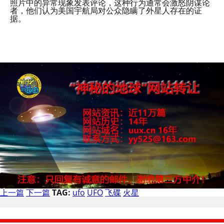
照片中的异常现象发表评论，这种行为通常会激怒阴谋论
者，他们认为美国宇航局对公众隐瞒了外星人存在的证
据。
上一篇
下一篇
TAG:
ufo
UFO
飞碟
火星