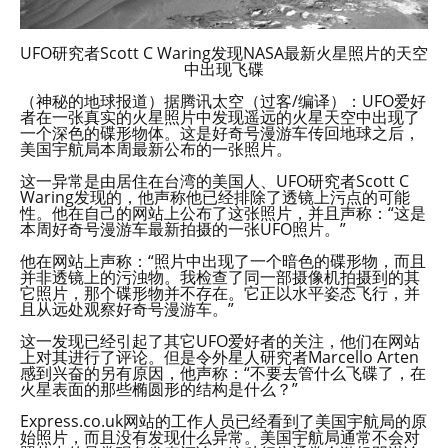
UFO研究者Scott C Waring发现NASA最新火星照片的天空
中出现飞碟
（神秘的地球报道）据腾讯太空（过客/编译）：UFO爱好
者在一张真实的火星照片中发现遥远的火星天空中出现了
一个深色的碟形物体。这是好奇号漫游车传回地球之后，
美国宇航局本周最新公布的一张照片。
这一异常是由居住在台湾的美国人、UFO研究者Scott C
Waring发现的，他声称他已经排除了透镜上污点的可能
性。他在自己的网站上公布了这张照片，并且声称：“这是
本周好奇号漫游车最新拍摄的一张UFO照片。”
他在网站上声称：“照片中出现了一个暗色的碟形物，而且
并非透镜上的污浊物。我检查了同一部摄像机拍摄到的其
它照片，那个碟形物并不存在。它正以水平姿态飞行，并
且从远处观察好奇号漫游车。”
这一发现已经引起了其它UFO爱好者的关注，他们在网站
上对其进行了评论。但是令外星人研究者Marcello Arten
感到兴奋的另有原因，他声称：“不要去管什么飞碟了，在
火星表面的那些椭圆形的结构是什么？”
Express.co.uk网站的工作人员已经看到了美国宇航局的原
始照片，而且没有发现什么异常。美国宇航局通常不会对