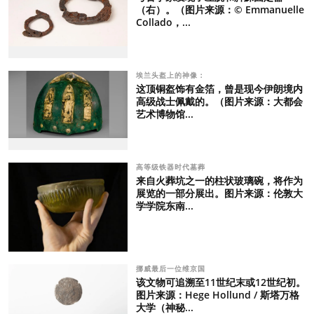
（右）。（图片来源：© Emmanuelle
Collado，...
埃兰头盔上的神像：
这顶铜盔饰有金箔，曾是现今伊朗境内
高级战士佩戴的。（图片来源：大都会
艺术博物馆...
高等级铁器时代墓葬
来自火葬坑之一的柱状玻璃碗，将作为
展览的一部分展出。图片来源：伦敦大
学学院东南...
挪威最后一位维京国
该文物可追溯至11世纪末或12世纪初。
图片来源：Hege Hollund / 斯塔万格
大学（神秘...