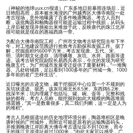
（神秘的地球uux.cn报道）广东多地日前暴雨连场后，近
日艳阳高照，原本被水淹浸的广州越秀区大佛寺南院一处
考古现场，意外地曝露了百多件晚唐陶器。考古人员判
断，该批陶器和釉陶器很可能是运输过程中残损，从码头
上岸后被发现并挑捡出来堆放于此，反映唐代的珠江北岸
很可能就是现在的惠福西路一带。
为配合大佛寺南院工程，广州市文物考古研究院去年下半
年，对工地建设范围进行抢救考古勘探和发掘工作。据了
解，挖掘面积约600平方米，考古发现唐、五代、宋、
明、清时期文化遗存，清理磉墩、灰坑、水井、路面等遗
迹。该考古研究院副院长易西兵表示，今次的发现为研究
晚唐五代，为广州城市发展变迁提供了重要材料，“一堆陶
器、几处砖铺路，足以看到1000多年的广州城一角、1000
多年前的老广怎样生活”。
近日曝光的古迹文物，藏于挖掘区中心位置一个不规则的
灰坑状遗迹。据悉，该灰坑南北长8.5米、东西阔6.2米、
残深半米；坑内埋藏了包括坛、罐、碗、壶等，完整和残
缺的都有。考古人员称，能挖掘到如此大规模的陶器堆观
感震撼，“其一是数量很多，其二我们判断，这一定是人为
的堆积”。
考古人员根据遗址的历史地理环境分析，陶器堆积区是晚
唐时候的广州城外，而附近可能是原有的运输陶器码头，
并推测晚唐江岸距离大佛寺考古遗址应不到100米，而今
天的珠江北岸遗址超过1000米，“由此大家可以感受，广