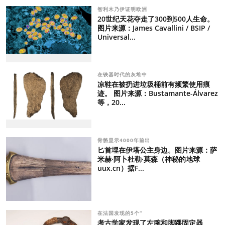
智利木乃伊证明欧洲
20世纪天花夺走了300到500人生命。
图片来源：James Cavallini / BSIP /
Universal...
在铁器时代的灰堆中
凉鞋在被扔进垃圾桶前有频繁使用痕
迹。 图片来源：Bustamante-Álvarez
等，20...
骨骼显示4000年前出
匕首埋在伊塔公主身边。图片来源：萨
米赫·阿卜杜勒·莫森（神秘的地球
uux.cn）据F...
在法国发现的5个“
考古学家发现了左腕和脚踝固定器