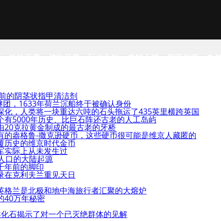
事
动物世界
植物世界
远古生物
未解之谜
探索发现
自
年前的阴茎状指甲清洁剂
谜团，1633年荷兰沉船终于被确认身份
深化，人类将一块重达六吨的石头拖运了435英里横跨英国
有5000年历史、比巨石阵还古老的人工岛屿
由20克拉黄金制成的最古老的牙桥
有的盎格鲁-撒克逊硬币，这些硬币很可能是维京人藏匿的
覆历史的维京时代金币
军实际上从未发生过
人口的大陆起源
千年前的脚印
录在克利夫兰重见天日
英格兰是北极和地中海旅行者汇聚的大熔炉
40万年秘密
类化石揭示了对一个已灭绝群体的见解