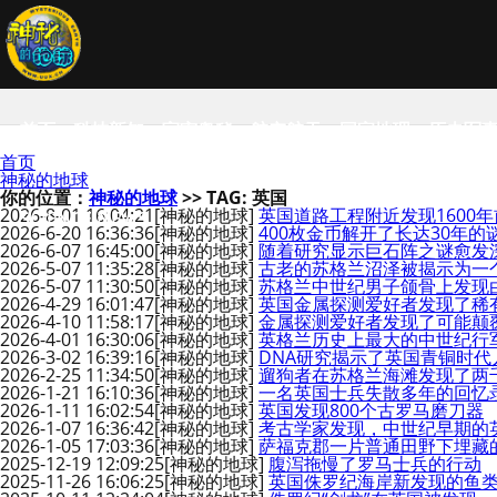
首页
科技新知
宇宙奥秘
航空航天
国家地理
历史军
首页
神秘的地球
你的位置：
神秘的地球
>> TAG: 英国
2026-8-01 16:04:21
[神秘的地球]
英国道路工程附近发现1600
SCIENCE NEWS
2026-6-20 16:36:36
[神秘的地球]
400枚金币解开了长达30年的
2026-6-07 16:45:00
[神秘的地球]
随着研究显示巨石阵之谜愈发
2026-5-07 11:35:28
[神秘的地球]
古老的苏格兰沼泽被揭示为一个
2026-5-07 11:30:50
[神秘的地球]
苏格兰中世纪男子颌骨上发现
2026-4-29 16:01:47
[神秘的地球]
英国金属探测爱好者发现了稀
2026-4-10 11:58:17
[神秘的地球]
金属探测爱好者发现了可能颠
2026-4-01 16:30:06
[神秘的地球]
英格兰历史上最大的中世纪行
2026-3-02 16:39:16
[神秘的地球]
DNA研究揭示了英国青铜时代
2026-2-25 11:34:50
[神秘的地球]
遛狗者在苏格兰海滩发现了两
2026-1-21 16:10:36
[神秘的地球]
一名英国士兵失散多年的回忆
2026-1-11 16:02:54
[神秘的地球]
英国发现800个古罗马磨刀器
2026-1-07 16:36:42
[神秘的地球]
考古学家发现，中世纪早期的
2026-1-05 17:03:36
[神秘的地球]
萨福克郡一片普通田野下埋藏的
2025-12-19 12:09:25
[神秘的地球]
腹泻拖慢了罗马士兵的行动
2025-11-26 16:06:25
[神秘的地球]
英国侏罗纪海岸新发现的鱼