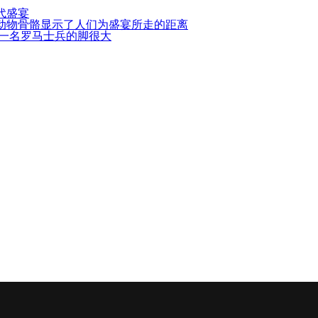
代盛宴
动物骨骼显示了人们为盛宴所走的距离
，一名罗马士兵的脚很大