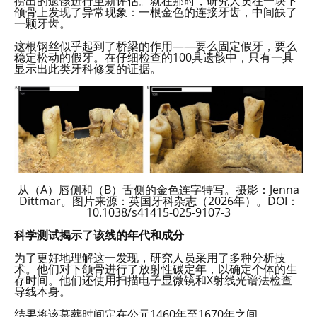
捞出的遗骸进行重新评估。就在那时，研究人员在一块下
颌骨上发现了异常现象：一根金色的连接牙齿，中间缺了
一颗牙齿。
这根钢丝似乎起到了桥梁的作用——要么固定假牙，要么
稳定松动的假牙。在仔细检查的100具遗骸中，只有一具
显示出此类牙科修复的证据。
从（A）唇侧和（B）舌侧的金色连字特写。摄影：Jenna
Dittmar。图片来源：英国牙科杂志（2026年）。DOI：
10.1038/s41415-025-9107-3
科学测试揭示了该线的年代和成分
为了更好地理解这一发现，研究人员采用了多种分析技
术。他们对下颌骨进行了放射性碳定年，以确定个体的生
存时间。他们还使用扫描电子显微镜和X射线光谱法检查
导线本身。
结果将该墓葬时间定在公元1460年至1670年之间。