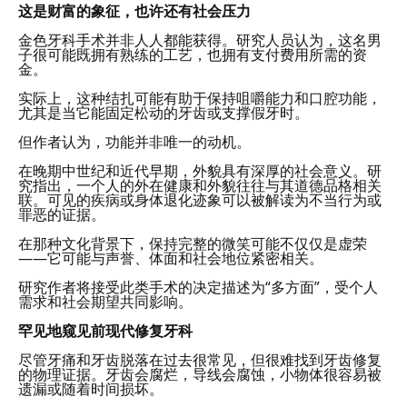
这是财富的象征，也许还有社会压力
金色牙科手术并非人人都能获得。研究人员认为，这名男
子很可能既拥有熟练的工艺，也拥有支付费用所需的资
金。
实际上，这种结扎可能有助于保持咀嚼能力和口腔功能，
尤其是当它能固定松动的牙齿或支撑假牙时。
但作者认为，功能并非唯一的动机。
在晚期中世纪和近代早期，外貌具有深厚的社会意义。研
究指出，一个人的外在健康和外貌往往与其道德品格相关
联。可见的疾病或身体退化迹象可以被解读为不当行为或
罪恶的证据。
在那种文化背景下，保持完整的微笑可能不仅仅是虚荣
——它可能与声誉、体面和社会地位紧密相关。
研究作者将接受此类手术的决定描述为“多方面”，受个人
需求和社会期望共同影响。
罕见地窥见前现代修复牙科
尽管牙痛和牙齿脱落在过去很常见，但很难找到牙齿修复
的物理证据。牙齿会腐烂，导线会腐蚀，小物体很容易被
遗漏或随着时间损坏。