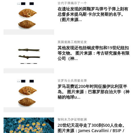
古代子弹揭示了一个
在遗址发现的两颗罗马弹弓子弹上刻有
总督多米提乌斯·卡尔文努斯的名字。
（图片来源...
英国道路工程附近发
其他发现还包括铜皮带扣和19世纪纽扣
等文物。 图片来源：考古研究服务有限
公司（神...
古罗马士兵用签名弹
罗马花费近200年时间征服伊比利亚半
岛。 图片来源：巴塞罗那自治大学（神
秘的地球u...
智利木乃伊证明欧洲
20世纪天花夺走了300到500人生命。
图片来源：James Cavallini / BSIP /