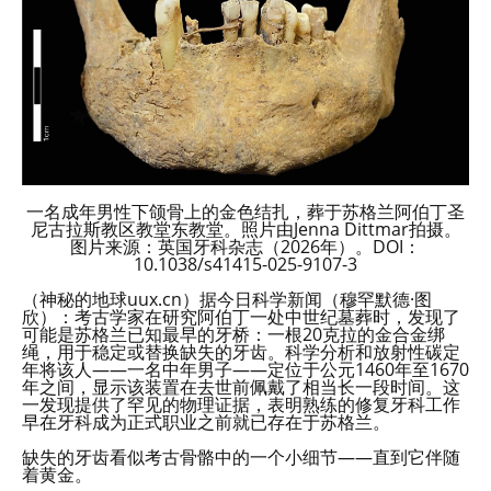
一名成年男性下颌骨上的金色结扎，葬于苏格兰阿伯丁圣
尼古拉斯教区教堂东教堂。照片由Jenna Dittmar拍摄。
图片来源：英国牙科杂志（2026年）。DOI：
10.1038/s41415-025-9107-3
（神秘的地球uux.cn）据今日科学新闻（穆罕默德·图
欣）：考古学家在研究阿伯丁一处中世纪墓葬时，发现了
可能是苏格兰已知最早的牙桥：一根20克拉的金合金绑
绳，用于稳定或替换缺失的牙齿。科学分析和放射性碳定
年将该人——一名中年男子——定位于公元1460年至1670
年之间，显示该装置在去世前佩戴了相当长一段时间。这
一发现提供了罕见的物理证据，表明熟练的修复牙科工作
早在牙科成为正式职业之前就已存在于苏格兰。
缺失的牙齿看似考古骨骼中的一个小细节——直到它伴随
着黄金。