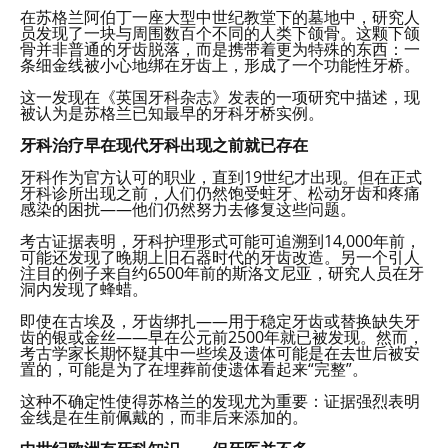
在苏格兰阿伯丁一座大型中世纪教堂下的墓地中，研究人
员发现了一块与周围数百个不同的人类下颌骨。这颗下颌
骨并非普通的牙齿脱落，而是携带着更为特殊的东西：一
条细金线被小心地绑在牙齿上，形成了一个功能性牙桥。
这一发现在《英国牙科杂志》发表的一项研究中描述，现
被认为是苏格兰已知最早的牙科牙桥实例。
牙科治疗早在现代牙科出现之前就已存在
牙科作为官方认可的职业，直到19世纪才出现。但在正式
牙科诊所出现之前，人们仍然饱受蛀牙、松动牙齿和疼痛
感染的困扰——他们仍然努力去修复这些问题。
考古证据表明，牙科护理形式可能可追溯到14,000年前，
可能还发现了晚期上旧石器时代的牙齿改造。另一个引人
注目的例子来自约6500年前的斯洛文尼亚，研究人员在牙
洞内发现了蜂蜡。
即使在古埃及，牙齿绑扎——用于稳定牙齿或替换缺失牙
齿的银或金丝——早在公元前2500年就已被发现。然而，
考古学家长期怀疑其中一些埃及遗体可能是在去世后被安
置的，可能是为了在埋葬前使遗体看起来“完整”。
这种不确定性使得苏格兰的发现尤为重要：证据强烈表明
金线是在生前佩戴的，而非后来添加的。