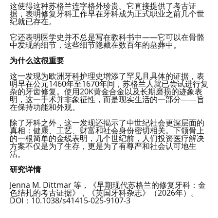
这使得这种苏格兰连字格外珍贵。它直接提供了考古证
据，表明修复牙科工作早在牙科成为正式职业之前几个世
纪就已存在。
它还表明医学史并不总是写在教科书中——它可以在骨骼
中发现的细节，这些细节隐藏在数百年的墓葬中。
为什么这很重要
这一发现为欧洲牙科护理史增添了罕见且具体的证据，表
明早在公元1460年至1670年间，苏格兰人就已尝试进行复
杂的牙齿修复。使用20K黄金合金以及长期磨损的迹象表
明，这一手术并非象征性，而是现实生活的一部分——旨
在保持功能和外观。
除了牙科之外，这一发现还揭示了中世纪社会更深层面的
真相：健康、工艺、财富和社会身份密切相关。下颌骨上
的一根简单的金线表明，几个世纪前，人们投资医疗解决
方案不仅是为了生存，更是为了有尊严和社会认可地生
活。
研究详情
Jenna M. Dittmar 等，《早期现代苏格兰的修复牙科：金
色结扎的考古证据》，《英国牙科杂志》（2026年）。
DOI：10.1038/s41415-025-9107-3