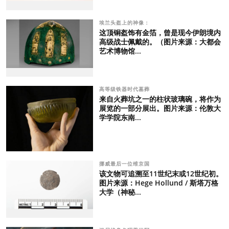
埃兰头盔上的神像：
这顶铜盔饰有金箔，曾是现今伊朗境内
高级战士佩戴的。（图片来源：大都会
艺术博物馆...
高等级铁器时代墓葬
来自火葬坑之一的柱状玻璃碗，将作为
展览的一部分展出。图片来源：伦敦大
学学院东南...
挪威最后一位维京国
该文物可追溯至11世纪末或12世纪初。
图片来源：Hege Hollund / 斯塔万格
大学（神秘...