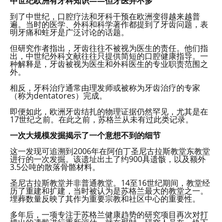
中世纪欧洲有牙科知识——但牙医并不多
到了中世纪，口腔疗法和牙科干预在欧洲变得越来越普
遍。当时的医学、外科和科学著作都提到了牙齿问题，表
明牙痛和蛀牙是广泛讨论的话题。
但研究作者指出，牙齿往往不被视为医生的责任。他们指
出，中世纪外科文献往往只提供简短的口腔健康指导。一
种解释是，牙齿被视为医生和外科医生的专业职责范围之
外。
相反，牙科治疗通常由理发师或被称为牙齿治疗的专家
（称为dentatores）完成。
即便如此，欧洲牙齿结扎的物理证据仍然罕见，尤其是在
17世纪之前。在此之前，苏格兰从未有过此类记录。
一次大规模发掘揭示了一个意想不到的细节
这一发现可追溯到2006年在阿伯丁圣尼古拉斯教堂东教堂
进行的一次发掘。该遗址出土了约900具遗骸，以及额外
3.5公吨的散落骨骼材料。
圣尼古拉斯教堂并非普通教堂。14至16世纪期间，教堂经
历了重建和扩建，当时被认为是苏格兰最大的教堂之一。
埋葬数量反映了其作为重要宗教和社区中心的重要性。
多年后，一项专注于苏格兰健康趋势的研究项目再次对打