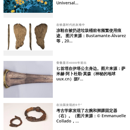
Universal...
在铁器时代的灰堆中
凉鞋在被扔进垃圾桶前有频繁使用痕
迹。 图片来源：Bustamante-Álvarez
等，20...
骨骼显示4000年前出
匕首埋在伊塔公主身边。图片来源：萨
米赫·阿卜杜勒·莫森（神秘的地球
uux.cn）据F...
在法国发现的5个“
考古学家发现了左腕和脚踝固定器
（右）。（图片来源：© Emmanuelle
Collado，...