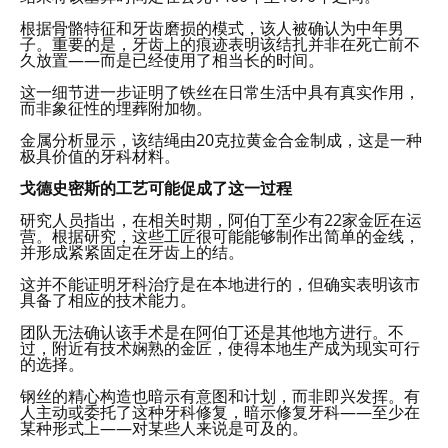
根据骨骼特征和牙齿磨损的模式，该人被确认为中年男
子。重要的是，牙齿上的痕迹表明该结扎并非在死亡前不
久放置——而是已经使用了相当长的时间。
这一细节进一步证明了铁丝在日常生活中具有真实作用，
而非象征性的埋葬附加物。
金属分析显示，该结绳由20克拉黄金合金制成，这是一种
极具价值的牙科材料。
戈德史密斯的工艺可能促成了这一过程
研究人员指出，在相关时期，阿伯丁至少有22家金匠在运
营。根据研究，这些工匠很可能能够制作出简单的金线，
并形成紧紧固定在牙齿上的结。
这并不能证明牙科治疗是在本地进行的，但确实表明该市
具备了相应的技术能力。
团队无法确认该手术是在阿伯丁还是其他地方进行。不
过，附近有技术娴熟的金匠，使得本地生产成为现实可行
的选择。
钢丝的精心构造也暗示有意图和计划，而非即兴发挥。有
人主动或委托了这种牙科修复，暗示修复牙科——至少在
某种形式上——对某些人来说是可及的。