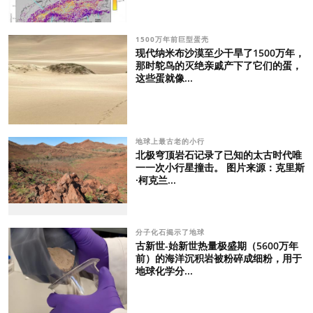
1500万年前巨型蛋壳
现代纳米布沙漠至少干旱了1500万年，
那时鸵鸟的灭绝亲戚产下了它们的蛋，
这些蛋就像...
地球上最古老的小行
北极穹顶岩石记录了已知的太古时代唯
一一次小行星撞击。 图片来源：克里斯
·柯克兰...
分子化石揭示了地球
古新世-始新世热量极盛期（5600万年
前）的海洋沉积岩被粉碎成细粉，用于
地球化学分...