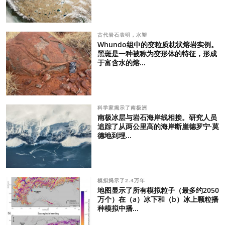
古代岩石表明，水塑
Whundo组中的变粒质枕状熔岩实例。
黑斑是一种被称为变形体的特征，形成
于富含水的熔...
科学家揭示了南极洲
南极冰层与岩石海岸线相接。研究人员
追踪了从两公里高的海岸断崖德罗宁·莫
德地到埋...
模拟揭示了2.4万年
地图显示了所有模拟粒子（最多约2050
万个）在（a）冰下和（b）冰上颗粒播
种模拟中播...