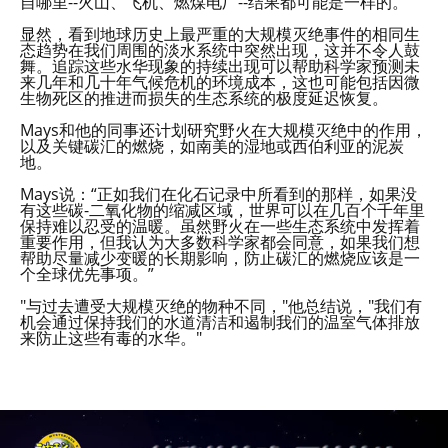
自哪里--火山、飞机、燃煤电厂--结果都可能是一样的。"
显然，看到地球历史上最严重的大规模灭绝事件的相同生
态趋势在我们周围的淡水系统中突然出现，这并不令人鼓
舞。追踪这些水华现象的持续出现可以帮助科学家预测未
来几年和几十年气候危机的环境成本，这也可能包括因微
生物死区的推进而损失的生态系统的极度延迟恢复。
Mays和他的同事还计划研究野火在大规模灭绝中的作用，
以及关键碳汇的燃烧，如南美的湿地或西伯利亚的泥炭
地。
Mays说：“正如我们在化石记录中所看到的那样，如果没
有这些碳-二氧化物的缩减区域，世界可以在几百个千年里
保持难以忍受的温暖。虽然野火在一些生态系统中发挥着
重要作用，但我认为大多数科学家都会同意，如果我们想
帮助尽量减少变暖的长期影响，防止碳汇的燃烧应该是一
个全球优先事项。”
"与过去遭受大规模灭绝的物种不同，"他总结说，"我们有
机会通过保持我们的水道清洁和遏制我们的温室气体排放
来防止这些有毒的水华。"