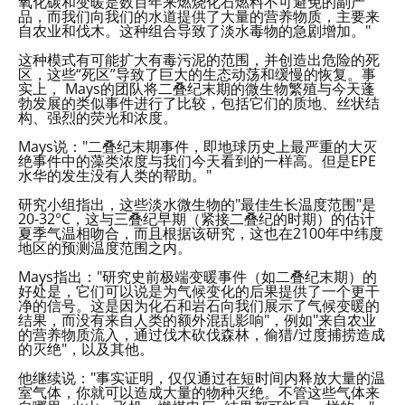
氧化碳和变暖是数百年来燃烧化石燃料不可避免的副产
品，而我们向我们的水道提供了大量的营养物质，主要来
自农业和伐木。这种组合导致了淡水毒物的急剧增加。"
这种模式有可能扩大有毒污泥的范围，并创造出危险的死
区，这些“死区”导致了巨大的生态动荡和缓慢的恢复。事
实上， Mays的团队将二叠纪末期的微生物繁殖与今天蓬
勃发展的类似事件进行了比较，包括它们的质地、丝状结
构、强烈的荧光和浓度。
Mays说："二叠纪末期事件，即地球历史上最严重的大灭
绝事件中的藻类浓度与我们今天看到的一样高。但是EPE
水华的发生没有人类的帮助。"
研究小组指出，这些淡水微生物的"最佳生长温度范围"是
20-32°C，这与三叠纪早期（紧接二叠纪的时期）的估计
夏季气温相吻合，而且根据该研究，这也在2100年中纬度
地区的预测温度范围之内。
Mays指出："研究史前极端变暖事件（如二叠纪末期）的
好处是，它们可以说是为气候变化的后果提供了一个更干
净的信号。这是因为化石和岩石向我们展示了气候变暖的
结果，而没有来自人类的额外混乱影响"，例如"来自农业
的营养物质流入，通过伐木砍伐森林，偷猎/过度捕捞造成
的灭绝"，以及其他。
他继续说："事实证明，仅仅通过在短时间内释放大量的温
室气体，你就可以造成大量的物种灭绝。不管这些气体来