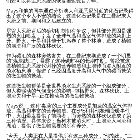
们还可以将生态系统的恢复推迟数百万年。
Mays和他的同事通过分析澳大利亚悉尼附近的化石记录得
出了这个令人不安的结论，这些化石记录是在二叠纪末大
灭绝之前、期间和之后建立的。
尽管大灭绝背后的确切机制仍有争议，但其部分原因是强
烈的火山喷发，引发了全球气温和温室气体排放的急剧上
升。野火、干旱和其他干扰席卷了整个林地，造成了植物
的崩溃和广泛的森林砍伐。
作为碳汇的森林突然丧失，在二叠纪末期造成了一个明显
的"煤炭缺口"，暴露了这种碳封存的长期中断。曾经被这
些植物生态系统代谢掉的营养物质和土壤转而渗入附近的
淡水栖息地，促进了已经因温度升高和大气中的碳而繁荣
的微生物的繁殖。
这些微生物群落是全世界淡水生态系统的一个组成部分，
但人类驱动的气候变化的影响--包括野火、森林砍伐、土
壤流失和干旱--正在推动新的微生物繁殖。
Mays说："这种‘毒汤’的三个主要成分是加速的温室气体排
放、高温和丰富的营养物质。在EPE和其他极端变暖事件
中，火山爆发提供了前两者，而突然的森林砍伐造成了第
三种情况。具体来说：当树木被消灭时，土壤流入河流和
湖泊，提供了微生物需要的所有养分。"
"今天，人类正在大量提供所有这三种成分，"他指出。"二