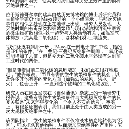
90%的物种消失，使其成为我们星球历史上最严重的物种
灭绝事件之一。
位于斯德哥尔摩的瑞典自然历史博物馆的博士后研究员和
古植物学家Chris Mays领导的一个小组表示，与那次灭绝
事件的相似之处现在正在地球上出现。研究人员发现，大
灭绝时期的有毒藻类和细菌繁殖与现代湖泊和河流中最近
的微生物扩散相似--这一趋势与人类活动有关，如温室气
体排放（尤其是二氧化碳）、森林砍伐和土壤流失。
"我们还没有到那一步，"Mays在一封电子邮件中说，指的
是EPE的条件。"在二叠纪-三叠纪灭绝事件期间，二氧化碳
可能增加了六倍，但是今天的二氧化碳水平还没有达到前
工业时代的两倍。"
"但是随着目前二氧化碳的急剧增加，我们正在很好地追
赶，"他告诫说。"而且有害的微生物繁殖事件的机会，以
及许多其他有害的变化方面（如强烈的飓风、洪水、野
火），也会上升......一直到这个陡峭的二氧化碳坡度。"
研究人员在周五发表在《自然通讯》杂志上的一项研究中
报告说，这些有害微生物繁殖事件与大规模灭绝事件的反
复关联是"未来环境变化的一个令人不安的信号"。事实
上，有很多证据表明，我们目前正处于由人类造成的另一
次大规模灭绝事件之中。
该团队指出，微生物繁殖事件不仅将淡水栖息地转化为"死
区"，可以扼杀其他物种，从而增加灭绝事件的严重性，它