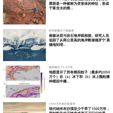
黑斑是一种被称为变形体的特征，形成
于富含水的熔...
科学家揭示了南极洲
南极冰层与岩石海岸线相接。研究人员
追踪了从两公里高的海岸断崖德罗宁·莫
德地到埋...
模拟揭示了2.4万年
地图显示了所有模拟粒子（最多约2050
万个）在（a）冰下和（b）冰上颗粒播
种模拟中播...
1500万年前巨型蛋壳
现代纳米布沙漠至少干旱了1500万年，