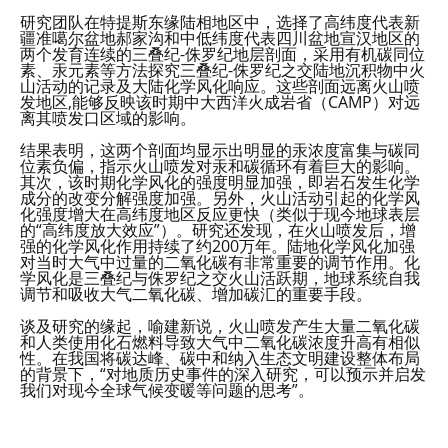
研究团队在特提斯东缘陆相地区中，选择了高纬度代表新
疆准噶尔盆地郝家沟和中低纬度代表四川盆地宣汉地区的
两个发育连续的三叠纪-侏罗纪地层剖面，采用有机碳同位
素、汞元素等方法探究三叠纪-侏罗纪之交陆地沉积物中火
山活动的记录及大陆化学风化响应。这些剖面远离火山喷
发地区,能够反映该时期中大西洋火成岩省（CAMP）对远
离其喷发口区域的影响。
结果表明，这两个剖面均显示出明显的汞浓度富集与碳同
位素负偏，指示火山喷发对汞和碳循环有着巨大的影响。
其次，该时期化学风化的强度明显加强，即岩石发生化学
成分的改变分解强度加强。另外，火山活动引起的化学风
化强度增大在高纬度地区反应更快（类似于现今地球表层
的“高纬度放大效应”）。研究还发现，在火山喷发后，增
强的化学风化作用持续了约200万年。陆地化学风化加强
对当时大气中过量的二氧化碳有非常重要的调节作用。化
学风化是三叠纪与侏罗纪之交火山活跃期，地球系统自我
调节和吸收大气二氧化碳、增加碳汇的重要手段。
谈及研究的缘起，喻建新说，火山喷发产生大量二氧化碳
和人类使用化石燃料导致大气中二氧化碳浓度升高有相似
性。在我国将碳达峰、碳中和纳入生态文明建设整体布局
的背景下，“对地质历史事件的深入研究，可以预示并启发
我们对现今全球气候变暖等问题的思考”。