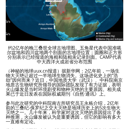
约2亿年的晚三叠世全球古地理图。五角星代表中国准噶
尔盆地和四川盆地两个剖面的古地理位置；圆圈和正方形
分别表示已经报道的海相和陆相汞记录剖面。CAMP代表
中大西洋火成岩省分布范围
（神秘的地球uux.cn报道）据新华网：2亿年前，一场生
物大灭绝让超过一半地球生物消失。这场进化史上的“浩
劫”因何而来？近日，中国地质大学（武汉）、中科院南京
地质古生物研究所领导的国际团队发现了有力证据，表明
火山爆发是当时环境剧变和物种灭绝的主要原因。相关成
果已于近日发表在国际权威期刊《自然·通讯》上。
参与此次研究的中科院南古所研究员王永栋介绍，2亿年
前的三叠纪-侏罗纪之交大灭绝是地球历史上的5次生物大
灭绝之一。几十年来，科学家对这次灭绝的原因提出了各
种推测，火山爆发被认为是重要诱因，但它的影响有多大
一直难有定论。