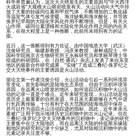
科学界普遍认为，这次大灭绝发生的主要原因与“中大西洋
火成岩省”大规模火山熔岩喷发有关。火山活动向大气中排
放了大量的轻碳同位素和甲烷气体，不断增加的二氧化碳
等温室气体引发气候变暖、海洋缺氧和海水酸化，并导致
侏罗纪早期的大陆化学风化作用不断增强。但是，有关火
山作用、碳同位素漂移和大陆化学风化作用之间的内在关
系，在很大程度上是一种推断，此前尚未得到有力的证
据。
近日，这一推断得到有力佐证。由中国地质大学（武汉）
沈俊研究员、喻建新教授、冯庆来教授、谢树成院士，中
国科学院南京古生物研究所王永栋研究员和李丽琴博士等
组成的科研团队，在《自然·通讯》杂志上发表了来自东亚
地区的最新合作研究成果，“实锤”了造成三叠纪-侏罗纪之
交大灭绝事件的主要诱因是火山活动。
据论文第一作者沈俊介绍，火山活动会引起一系列环境异
常变化，首先影响的是陆地生态系统，但由于沉积环境等
原因，在远离火山喷发的地区，如何追踪沉积物中火山活
动的记录一直是个难点。近年来研究发现，火山活动是地
质历史上最重要的自然汞源，并且汞元素能够在大气中进
行长距离传输，十分有利于在大范围的陆海地层中保存，
并可以作为追踪火山活动踪迹的指标。因此，近年来汞元
素被广泛用于指示地球历史沉积物中的古火山记录。但在
三叠纪-侏罗纪之交大灭绝事件的沉积物中，汞记录的研究
主要集中在泛大陆地区，而在远离泛大陆的特提斯东缘陆
相地区的研究和记录十分缺乏，尤其对陆相沉积物中的汞
元素记录关注度不够。