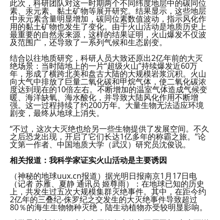
此次，科研团队对这一时期两个不同纬度地层中的碳同位
素、汞元素、黏土矿物等展开研究。结果显示，这些地层
中汞元素含量明显增加，碳同位素数值波动，指示风化作
用的黏土矿物也发生了变化。由于火山活动是地质历史上
最重要的自然汞来源，这样的结果证明，火山爆发不仅波
及范围广，还导致了一系列气候和生态剧变。
结合以往地质研究，科研人员大致还原出2亿年前的大灭
绝场景：当时陆地上的一片“超级火山”持续爆发近60万
年，形成了横跨北美和盘古大陆的大规模岩浆沉积。火山
向大气中排放了巨量二氧化碳和甲烷气体，使二氧化碳浓
度达到现在的10倍左右。不断增加的温室气体造成气候变
暖、海洋缺氧、海水酸化，并导致大陆风化作用不断增
强。这一过程持续了约200万年。大量生物无法适应环境
剧变，最终从地球上消失。
“不过，这次大灭绝也给另一些生物提供了发展空间。不久
之后恐龙出现，开启了它们长达1亿多年的称霸之旅。”论
文第一作者、中国地质大学（武汉）研究员沈俊说。
相关报道：我科学家证实火山活动是主要诱因
（神秘的地球uux.cn报道）据光明日报南京1月17日电
（记者 苏雁、夏静 通讯员 姬尊雨）：在地球已知的历史
上，共发生过五次大规模集群灭绝事件。其中，在距今约
2亿年的三叠纪-侏罗纪之交发生的大灭绝事件导致超过
80％的海生生物物种灭绝，陆生动植物亦受较明显影响。