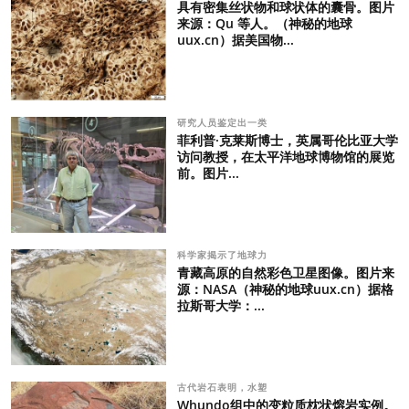
具有密集丝状物和球状体的囊骨。图片
来源：Qu 等人。（神秘的地球
uux.cn）据美国物...
研究人员鉴定出一类
菲利普·克莱斯博士，英属哥伦比亚大学
访问教授，在太平洋地球博物馆的展览
前。图片...
科学家揭示了地球力
青藏高原的自然彩色卫星图像。图片来
源：NASA（神秘的地球uux.cn）据格
拉斯哥大学：...
古代岩石表明，水塑
Whundo组中的变粒质枕状熔岩实例。