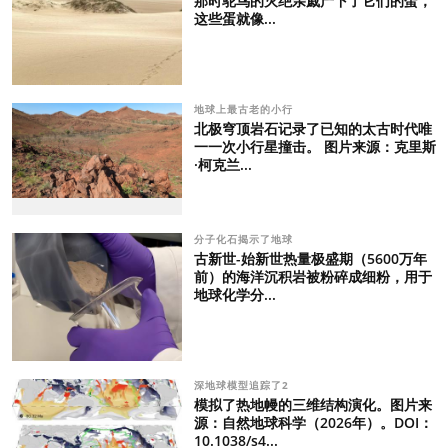
那时鸵鸟的灭绝亲戚产下了它们的蛋，
这些蛋就像...
地球上最古老的小行
北极穹顶岩石记录了已知的太古时代唯
一一次小行星撞击。 图片来源：克里斯
·柯克兰...
分子化石揭示了地球
古新世-始新世热量极盛期（5600万年
前）的海洋沉积岩被粉碎成细粉，用于
地球化学分...
深地球模型追踪了2
模拟了热地幔的三维结构演化。图片来
源：自然地球科学（2026年）。DOI：
10.1038/s4...