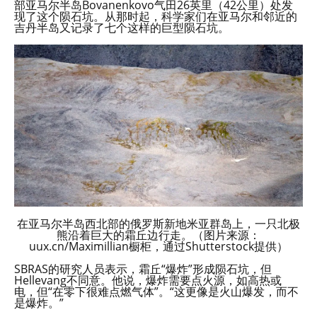
部亚马尔半岛Bovanenkovo气田26英里（42公里）处发
现了这个陨石坑。从那时起，科学家们在亚马尔和邻近的
吉丹半岛又记录了七个这样的巨型陨石坑。
在亚马尔半岛西北部的俄罗斯新地米亚群岛上，一只北极
熊沿着巨大的霜丘边行走。（图片来源：
uux.cn/Maximillian橱柜，通过Shutterstock提供）
SBRAS的研究人员表示，霜丘“爆炸”形成陨石坑，但
Hellevang不同意。他说，爆炸需要点火源，如高热或
电，但“在零下很难点燃气体”。“这更像是火山爆发，而不
是爆炸。”