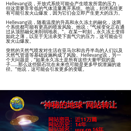
Hellevang说，开放式系统可能会产生喷发所需的压力，
但这需要非常低的气体流量离开系统。他说，封闭系统更
有可能引发火山爆发，因为它们会立即产生更大的压力。
Hellevang说，随着温度的升高和永久冻土的融化，这两
个系统都可能有更高的喷发风险。他说：“气候变化正在通
过从顶部融化来削弱地表。”。在某一时刻，永久冻土变得
如此之薄，以至于无法承受下面气穴的压力，这可能会引
发火山爆发。
突然的天然气喷发对生活在亚马尔和吉丹半岛的人们以及
天然气管道等基础设施构成了风险。Hellevang说，另一
个大问题是，“如果永久冻土是所有这些大量甲烷的盖
子……那么这些陨石坑在未来也可能是更多甲烷泄漏的途
径。”他说，这可能会引发更多的变暖。