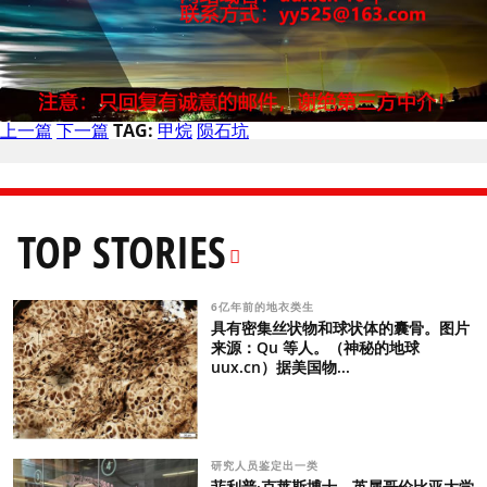
上一篇
下一篇
TAG:
甲烷
陨石坑
TOP STORIES
6亿年前的地衣类生
具有密集丝状物和球状体的囊骨。图片
来源：Qu 等人。（神秘的地球
uux.cn）据美国物...
研究人员鉴定出一类
菲利普·克莱斯博士，英属哥伦比亚大学