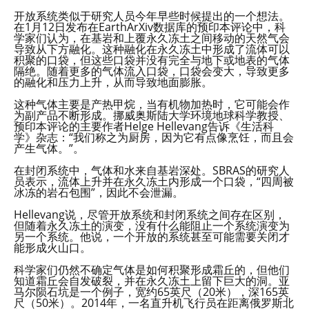
开放系统类似于研究人员今年早些时候提出的一个想法。
在1月12日发布在EarthArXiv数据库的预印本评论中，科
学家们认为，在基岩和上覆永久冻土之间移动的天然气会
导致从下方融化。这种融化在永久冻土中形成了流体可以
积聚的口袋，但这些口袋并没有完全与地下或地表的气体
隔绝。随着更多的气体流入口袋，口袋会变大，导致更多
的融化和压力上升，从而导致地面膨胀。
这种气体主要是产热甲烷，当有机物加热时，它可能会作
为副产品不断形成。挪威奥斯陆大学环境地球科学教授、
预印本评论的主要作者Helge Hellevang告诉《生活科
学》杂志：“我们称之为厨房，因为它有点像烹饪，而且会
产生气体。”。
在封闭系统中，气体和水来自基岩深处。SBRAS的研究人
员表示，流体上升并在永久冻土内形成一个口袋，“四周被
冰冻的岩石包围”，因此不会泄漏。
Hellevang说，尽管开放系统和封闭系统之间存在区别，
但随着永久冻土的演变，没有什么能阻止一个系统演变为
另一个系统。他说，一个开放的系统甚至可能需要关闭才
能形成火山口。
科学家们仍然不确定气体是如何积聚形成霜丘的，但他们
知道霜丘会自发破裂，并在永久冻土上留下巨大的洞。亚
马尔陨石坑是一个例子，宽约65英尺（20米），深165英
尺（50米）。2014年，一名直升机飞行员在距离俄罗斯北