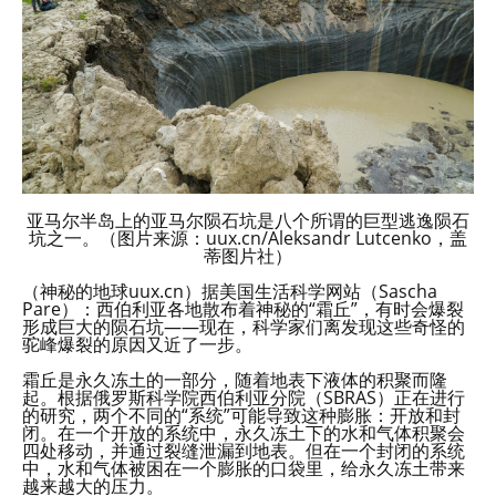
亚马尔半岛上的亚马尔陨石坑是八个所谓的巨型逃逸陨石
坑之一。（图片来源：uux.cn/Aleksandr Lutcenko，盖
蒂图片社）
（神秘的地球uux.cn）据美国生活科学网站（Sascha
Pare）：西伯利亚各地散布着神秘的“霜丘”，有时会爆裂
形成巨大的陨石坑——现在，科学家们离发现这些奇怪的
驼峰爆裂的原因又近了一步。
霜丘是永久冻土的一部分，随着地表下液体的积聚而隆
起。根据俄罗斯科学院西伯利亚分院（SBRAS）正在进行
的研究，两个不同的“系统”可能导致这种膨胀：开放和封
闭。在一个开放的系统中，永久冻土下的水和气体积聚会
四处移动，并通过裂缝泄漏到地表。但在一个封闭的系统
中，水和气体被困在一个膨胀的口袋里，给永久冻土带来
越来越大的压力。