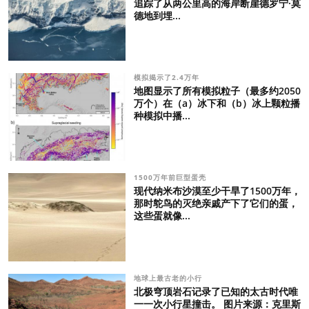
追踪了从两公里高的海岸断崖德罗宁·莫
德地到埋...
模拟揭示了2.4万年
地图显示了所有模拟粒子（最多约2050
万个）在（a）冰下和（b）冰上颗粒播
种模拟中播...
1500万年前巨型蛋壳
现代纳米布沙漠至少干旱了1500万年，
那时鸵鸟的灭绝亲戚产下了它们的蛋，
这些蛋就像...
地球上最古老的小行
北极穹顶岩石记录了已知的太古时代唯
一一次小行星撞击。 图片来源：克里斯