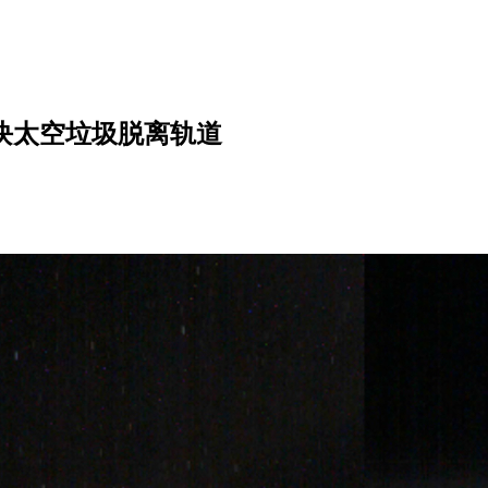
使一大块太空垃圾脱离轨道