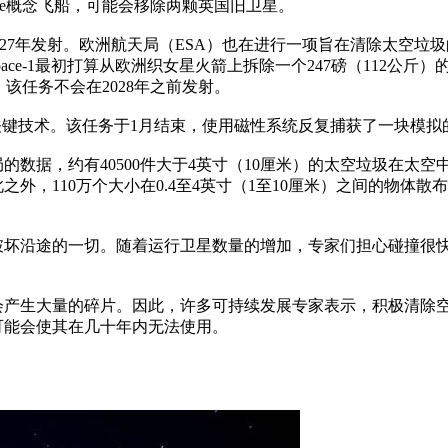
ale概念飞船，可能会移除两颗英国旧卫星。
27年发射。欧洲航天局（ESA）也在进行一项旨在清除太空垃圾的任务
arSpace-1最初打算从欧洲织女星火箭上拆除一个247磅（112公
。该任务不会在2028年之前发射。
试了一些关键技术。该任务于1月结束，使用磁性系统反复捕获了一块模
数据，约有40500件大于4英寸（10厘米）的太空垃圾在太
，110万个大小在0.4至4英寸（1至10厘米）之间的物体散布
破坏沿途的一切。随着运行卫星数量的增加，专家们担心碰撞很
会产生大量的碎片。因此，许多可持续发展专家表示，积极清除
可能会使其在几十年内无法使用。