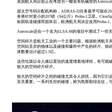
英国航天局目前正在考虑另一艘装有机械臂的Astrosc
据太空号码分配机构称，ADRAS-J2任务最早可能在20
务将针对更小的207磅（94公斤）Proba-1卫星。Cle
标因轨道碰撞而损坏后，欧洲航天局决定改用Proba-1
Astroscale还在一个名为ELSA-M的项目中测
空间碎片是航天工业的一个主要问题。根据欧洲航天局的
空间站丢弃的物体以及碰撞和爆炸中产生的碎片。除此之外
体数量估计超过1.3亿。
这些垃圾以令人难以置信的速度绕着地球转，有可能
较大的空间碎片碎片。
较大的空间碎片之间的碰撞尤其令人担忧，因为它们
至关重要。一系列失控的碰撞，称为凯斯勒综合征，