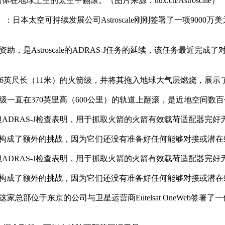
在地球上空的太空中翻滚。（图片来源：uux.cn/Astroscale）
tarova）：日本太空可持续发展公司Astroscale刚刚签署了一项9
是Astroscale的ADRAS-J任务的延续，该任务最近完成了
吨、36英尺长（11米）的火箭级，并将其拖入地球大气层燃烧，展
A末级一直在370英里高（600公里）的轨道上翻滚，是近地空间
ADRAS-J检查表明，用于抓取火箭的火箭有效载荷适配器完好
备的物体构成了额外的挑战，因为它们还没有准备好任何能够对接或潜
ADRAS-J检查表明，用于抓取火箭的火箭有效载荷适配器完好
备的物体构成了额外的挑战，因为它们还没有准备好任何能够对接或潜
，这家总部位于东京的公司与卫星运营商Eutelsat OneWeb签署