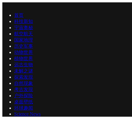
首页
科技新知
宇宙奥秘
航空航天
国家地理
历史军事
动物世界
植物世界
远古生物
未解之谜
探索发现
自然现象
考古发现
户外探险
桌面壁纸
环球趣闻
Science News