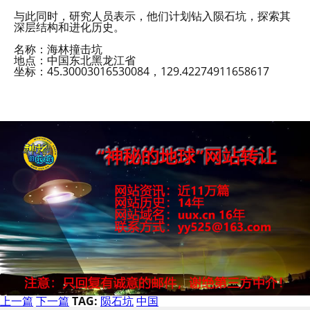
与此同时，研究人员表示，他们计划钻入陨石坑，探索其
深层结构和进化历史。
名称：海林撞击坑
地点：中国东北黑龙江省
坐标：45.30003016530084，129.42274911658617
上一篇
下一篇
TAG:
陨石坑
中国