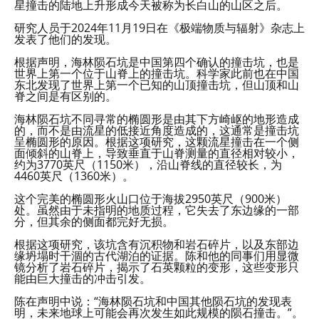
星撞击的陆地上升形成今天被称为长白山的山区之后。
研究人员于2024年11月19日在《极端物质与辐射》杂志上
发表了他们的发现。
根据声明，海林陨石坑是中国第四个确认的撞击坑，也是
世界上第一个位于山脊上的撞击坑。科学家此前也在中国
东北发现了世界上第一个已知的山顶撞击坑，但山顶和山
脊之间是有区别的。
海林陨石坑不同寻常的椭圆形是由其下方崎岖的地形造成
的，而不是由流星的低接近角度造成的，这通常是撞击坑
呈椭圆形的原因。根据这项研究，这颗流星撞击在一个侧
面倾斜的山脊上，导致垂直于山脊测量的直径相对较小，
约为3770英尺（1150米），沿山脊线的直径较长，为
4460英尺（1360米）。
这个完美的椭圆形火山口位于海拔2950英尺（900米）
处。虽然由于未指明的地质过程，它失去了东边缘的一部
分，但其余的侧面都完好无损。
根据这项研究，该坑含有沉积物和岩石碎片，以及东部边
缘坍塌时干涸的古代湖泊的证据。陈和他的同事们用显微
镜分析了岩石碎片，揭示了石英颗粒的变形，这些变形只
能由巨大撞击的冲击引发。
陈在声明中说：“海林陨石坑和中国其他陨石坑的发现表
明，未来地球上可能会再次发生如此规模的陨石撞击。”。