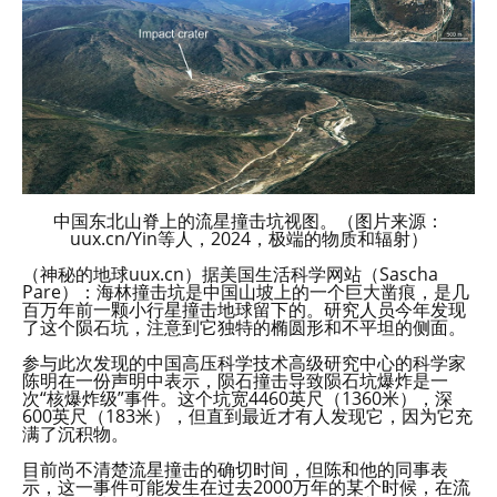
中国东北山脊上的流星撞击坑视图。（图片来源：
uux.cn/Yin等人，2024，极端的物质和辐射）
（神秘的地球uux.cn）据美国生活科学网站（Sascha
Pare）：海林撞击坑是中国山坡上的一个巨大凿痕，是几
百万年前一颗小行星撞击地球留下的。研究人员今年发现
了这个陨石坑，注意到它独特的椭圆形和不平坦的侧面。
参与此次发现的中国高压科学技术高级研究中心的科学家
陈明在一份声明中表示，陨石撞击导致陨石坑爆炸是一
次“核爆炸级”事件。这个坑宽4460英尺（1360米），深
600英尺（183米），但直到最近才有人发现它，因为它充
满了沉积物。
目前尚不清楚流星撞击的确切时间，但陈和他的同事表
示，这一事件可能发生在过去2000万年的某个时候，在流