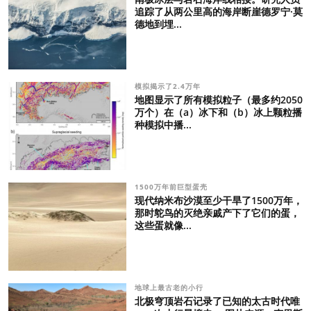
追踪了从两公里高的海岸断崖德罗宁·莫
德地到埋...
模拟揭示了2.4万年
地图显示了所有模拟粒子（最多约2050
万个）在（a）冰下和（b）冰上颗粒播
种模拟中播...
1500万年前巨型蛋壳
现代纳米布沙漠至少干旱了1500万年，
那时鸵鸟的灭绝亲戚产下了它们的蛋，
这些蛋就像...
地球上最古老的小行
北极穹顶岩石记录了已知的太古时代唯