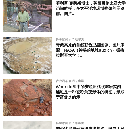
菲利普·克莱斯博士，英属哥伦比亚大学
访问教授，在太平洋地球博物馆的展览
前。图片...
科学家揭示了地球力
青藏高原的自然彩色卫星图像。图片来
源：NASA（神秘的地球uux.cn）据格
拉斯哥大学：...
古代岩石表明，水塑
Whundo组中的变粒质枕状熔岩实例。
黑斑是一种被称为变形体的特征，形成
于富含水的熔...
科学家揭示了南极洲
南极冰层与岩石海岸线相接。研究人员