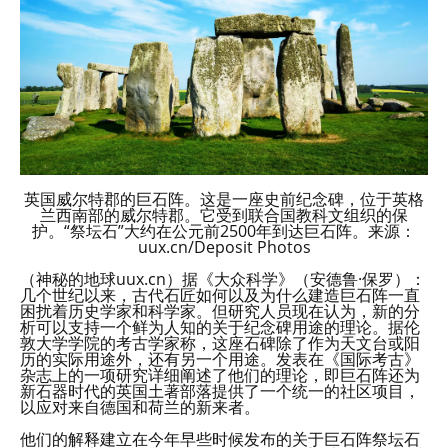
英国威尔特郡的巨石阵。这是一座史前纪念碑，位于英格
兰西南部的威尔特郡。它受到联合国教科文组织的保
护。“祭坛石”大约在公元前2500年到达巨石阵。来源：
uux.cn/Deposit Photos
（神秘的地球uux.cn）据《大众科学》（安德鲁·保罗）：
几个世纪以来，古代石匠如何以及为什么建造巨石阵一直
困扰着历史学家和科学家。但研究人员现在认为，新的分
析可以支持一个鲜为人知的关于纪念碑用途的理论。据伦
敦大学学院的考古学家称，这座石碑除了作为天文台或阳
历的实际用途外，还有另一个用途。发表在《国际考古》
杂志上的一项研究详细阐述了他们的理论，即巨石阵还为
新石器时代的英国土著部落提供了一个统一的社区项目，
以应对来自德国和荷兰的新来者。
他们的解释建立在今年早些时候发布的关于巨石阵祭坛石