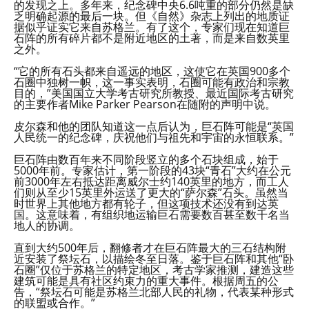
的发现之上。多年来，纪念碑中央6.6吨重的部分仍然是缺
乏明确起源的最后一块。但《自然》杂志上列出的地质证
据似乎证实它来自苏格兰。有了这个，专家们现在知道巨
石阵的所有碎片都不是附近地区的土著，而是来自数英里
之外。
“它的所有石头都来自遥远的地区，这使它在英国900多个
石圈中独树一帜，这一事实表明，石圈可能有政治和宗教
目的，”美国国立大学考古研究所教授、最近国际考古研究
的主要作者Mike Parker Pearson在随附的声明中说。
皮尔森和他的团队知道这一点后认为，巨石阵可能是“英国
人民统一的纪念碑，庆祝他们与祖先和宇宙的永恒联系。”
巨石阵由数百年来不同阶段竖立的多个石块组成，始于
5000年前。专家估计，第一阶段的43块“青石”大约在公元
前3000年左右抵达距离威尔士约140英里的地方，而工人
们则从至少15英里外运送了更大的“萨尔森”石头。虽然当
时世界上其他地方都有轮子，但这项技术还没有到达英
国。这意味着，有组织地运输巨石需要数百甚至数千名当
地人的协调。
直到大约500年后，翻修者才在巨石阵最大的三石结构附
近安装了祭坛石，以描绘冬至日落。鉴于巨石阵和其他“卧
石圈”仅位于苏格兰的特定地区，考古学家推测，建造这些
建筑可能是具有社区约束力的重大事件。根据周五的公
告，“祭坛石可能是苏格兰北部人民的礼物，代表某种形式
的联盟或合作。”