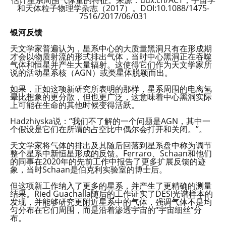
估计星系周围气体量的特征。来源：uux.cn/ACT；宇宙学
和天体粒子物理学杂志（2017）。DOI:10.1088/1475-
7516/2017/06/031
银河反馈
天文学家普遍认为，星系中心的大质量黑洞只有在形成期
才会以物质射流的形式排出气体，当时中心黑洞正在吞噬
气体和恒星并产生大量辐射。这使得它们作为天文学家所
说的活动星系核（AGN）或类星体脱颖而出。
如果，正如这项新研究所表明的那样，星系周围的电离氢
晕比想象的更分散，但也更广泛，这意味着中心黑洞实际
上可能在生命的其他时候变得活跃。
Hadzhiyska说：“我们不了解的一个问题是AGN，其中一
个假设是它们在所谓的占空比中偶尔会打开和关闭。”。
天文学家将气体的排出及其随后回落到星系盘中称为调节
整个星系中新恒星形成的反馈。Ferraro、Schaan和他们
的同事在2020年的先前工作中报告了更多扩展反馈的迹
象，当时Schaan是伯克利实验室的博士后。
但这项新工作纳入了更多的星系，并产生了更精确的测量
结果。Ried Guachalla随后的工作证实了DESI光谱样本的
发现，并能够研究更附近星系中的气体，强调气体不是均
匀分布在它们周围，而是沿着渗透宇宙的“宇宙细丝”分
布。