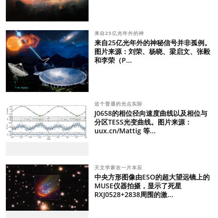
来自25亿光年外的神
来自25亿光年外的神秘信号并非孤例。
图片来源：刘荣、杨晓、梁启文、张毅
和李荣（P...
这个普通的光点实际
J0658的相位径向速度曲线以及相位与
分区TESS光变曲线。图片来源：
uux.cn/Mattig 等...
天文学家在一片本应
中央方形图像由ESO的超大望远镜上的
MUSE仪器拍摄，显示了死星
RXJ0528+2838周围的激...