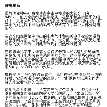
堆叠星系
虽然仍然神秘的暗物质占宇宙中物质的大部分（约
84%），但其余的都是正常物质。在星系和连接星系的细
丝中，只有大约7%的正常物质是以恒星的形式存在的，而
其余的则是以不可见的氢气的形式存在，其中大部分是电
离的。
在这个细丝网络中串出的电离气体和相关电子被称为温热
的星系间介质，这种介质太冷、太分散，天文学家无法用
通常的技术看到，因此直到现在仍然难以捉摸。
在这篇新论文中，研究人员通过叠加大约700万个星系的
图像来估计电离氢在星系周围的分布，这些星系都在距离
地球约80亿光年的范围内，并测量电离气体中电子散射辐
射引起的宇宙微波背景的轻微变暗或变亮，即所谓的运动
学Sunyaev-Zel'dovich效应。
费拉罗说：“宇宙微波背景位于我们在宇宙中看到的一切的
背后。它是可观测宇宙的边缘。”。“所以你可以用它作为
背光来查看气体的位置。”
使用的星系图像——所有发光的红色星系——都是由亚利
桑那州图森市基特峰国家天文台的Mayall 4米望远镜上的
暗能量光谱仪（DESI）收集的。该仪器由总部位于伯克利
实验室的一个合作机构建造，正在调查数千万个星系和类
星体，以构建一张从地球到110亿光年的宇宙3D地图，以