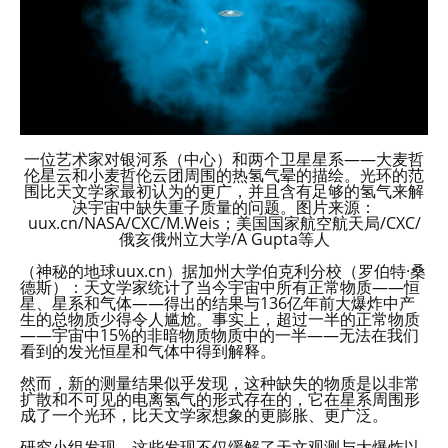
一位艺术家对银河系（中心）和两个卫星星系——大麦哲
伦星云和小麦哲伦云团周围的热氢气晕的描绘。光环的范
围比天文学家最初认为的更广，并且含有足够的氢气来解
决宇宙中缺失重子质量的问题。图片来源：
uux.cn/NASA/CXC/M.Weis；美国国家航空航天局/CXC/
俄亥俄州立大学/A Gupta等人
（神秘的地球uux.cn）据加州大学伯克利分校（罗伯特·桑
德斯）：天文学家统计了当今宇宙中所有正常物质——恒
星、星系和气体——得出的结果与136亿年前大爆炸中产
生的总物质少得令人尴尬。事实上，超过一半的正常物质
——宇宙中15%的非暗物质物质中的一半——无法在我们
看到的发光恒星和气体中得到解释。
然而，新的测量结果似乎发现，这种缺失的物质是以非常
扩散和不可见的电离氢气的形式存在的，它在星系周围形
成了一个光环，比天文学家想象的更膨胀、更广泛。
研究小组发现，这些发现不仅缓解了天文观测与大爆炸以