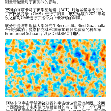
测量暗能量对宇宙膨胀的影响。
智利的阿塔卡马宇宙学望远镜（ACT）对这些星系周围的
宇宙微波背景（CMB）进行了测量，该望远镜在2022年退
役之前对CMB进行了迄今为止最准确的测量。
该分析是与斯坦福大学研究生Bernardita Ried Guachalla
合作完成的；曼洛帕克SLAC国家加速器实验室的科学家
Emmanuel Schaan；以及DESI和ACT团队。
阿塔卡马宇宙学望远镜获得的宇宙微波背景辐射图。这两
个圆圈突出了电离氢气散射辐射的点，留下了一个可用于