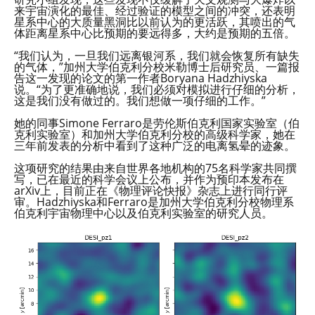
来宇宙演化的最佳、经过验证的模型之间的冲突，还表明
星系中心的大质量黑洞比以前认为的更活跃，其喷出的气
体距离星系中心比预期的要远得多，大约是预期的五倍。
“我们认为，一旦我们远离银河系，我们就会恢复所有缺失
的气体，”加州大学伯克利分校米勒博士后研究员、一篇报
告这一发现的论文的第一作者Boryana Hadzhiyska
说。“为了更准确地说，我们必须对模拟进行仔细的分析，
这是我们没有做过的。我们想做一项仔细的工作。”
她的同事Simone Ferraro是劳伦斯伯克利国家实验室（伯
克利实验室）和加州大学伯克利分校的高级科学家，她在
三年前发表的分析中看到了这种广泛的电离氢晕的迹象。
这项研究的结果由来自世界各地机构的75名科学家共同撰
写，已在最近的科学会议上公布，并作为预印本发布在
arXiv上，目前正在《物理评论快报》杂志上进行同行评
审。Hadzhiyska和Ferraro是加州大学伯克利分校物理系
伯克利宇宙物理中心以及伯克利实验室的研究人员。