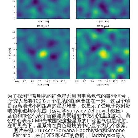
为了探测非常明亮的红色星系周围电离氢气的微弱信号，
研究人员将100多万个星系的图像叠加在一起。这四个帧
是距离地球不同距离的星系堆叠，仅显示了受电子散射影
响的电磁频率范围（运动学Sunyaev-Zel'dovich效应）。
蓝色和绿色代表宇宙微波背景辐射中微小的温度波动。黄
色中心表示CMB光被围绕这些星系的广泛氢气包层散射。
在可见光下，星系将在黄色斑块的中心显示为几个像素。
图片来源：uux.cn/Boryana Hadzhiyska和Simone
Ferraro，来自DESI和ACT的数据；Hadzhiyska等人