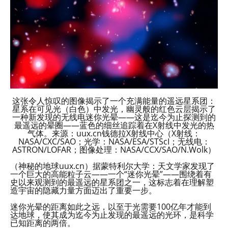
这张令人惊叹的图像揭示了一个充满能量的遥远星系团：
星系在可见光（白色）中发光，幽灵般的红色云层揭示了
一种新发现的无线电迷你光晕——这是迄今为止探测到的
最遥远的晕圈——蓝色的细丝追踪着在X射线中发光的热
气体。来源：uux.cn钱德拉X射线中心（X射线：
NASA/CXC/SAO；光学：NASA/ESA/STScI；无线电：
ASTRON/LOFAR；图像处理：NASA/CCX/SAO/N.Wolk）
（神秘的地球uux.cn）据蒙特利尔大学：天文学家发现了
一个巨大的高能粒子云——一个“迷你光晕”——围绕着有
史以来观测到的最遥远的星系团之一，这标志着在理解塑
造宇宙的隐藏力量方面迈出了重要一步。
迷你光晕的距离如此之远，以至于光需要100亿年才能到
达地球，使其成为迄今为止发现的最遥远的光环，是科学
已知距离的两倍。