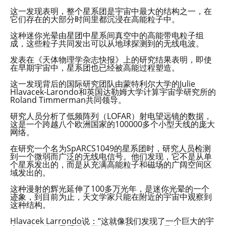
这一发现表明，整个星系团是宇宙中最大的结构之一，在
它们存在的大部分时间里都沉浸在高能粒子中。
这种迷你光晕由星团中星系间真空中的高能带电粒子组
成，这些粒子共同发出可以从地球探测到的无线电波。
发表在《天体物理学杂志快报》上的研究结果表明，即使
在早期宇宙中，星系团也已经被高能过程塑造。
这一发现背后的国际研究团队由蒙特利尔大学的Julie
Hlavacek-Larondo和英国达勒姆大学计算宇宙学研究所的
Roland Timmerman共同领导。
研究人员分析了低频阵列（LOFAR）射电望远镜的数据，
这是一个跨越八个欧洲国家的100000多个小型天线的庞大
网络。
在研究一个名为SpARCS1049的星系团时，研究人员检测
到一个微弱而广泛的无线电信号。他们发现，它不是从单
个星系发出的，而是从充满高能粒子和磁场的广阔空间区
域发出的。
这种漫射的辉光延伸了100多万光年，是迷你光晕的一个
迹象，到目前为止，天文学家只能在附近的宇宙中观察到
这种结构。
Hlavacek Larrondo说：“这就像我们发现了一个巨大的宇