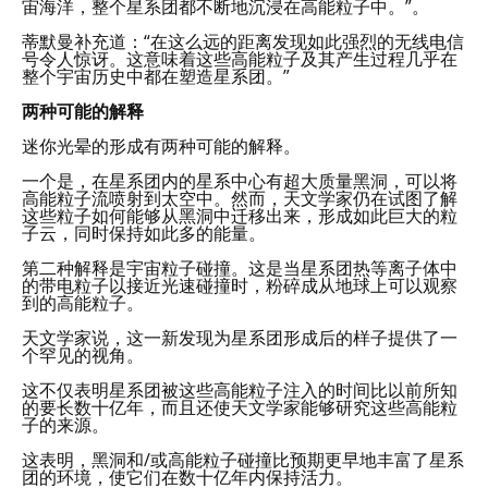
宙海洋，整个星系团都不断地沉浸在高能粒子中。”。
蒂默曼补充道：“在这么远的距离发现如此强烈的无线电信
号令人惊讶。这意味着这些高能粒子及其产生过程几乎在
整个宇宙历史中都在塑造星系团。”
两种可能的解释
迷你光晕的形成有两种可能的解释。
一个是，在星系团内的星系中心有超大质量黑洞，可以将
高能粒子流喷射到太空中。然而，天文学家仍在试图了解
这些粒子如何能够从黑洞中迁移出来，形成如此巨大的粒
子云，同时保持如此多的能量。
第二种解释是宇宙粒子碰撞。这是当星系团热等离子体中
的带电粒子以接近光速碰撞时，粉碎成从地球上可以观察
到的高能粒子。
天文学家说，这一新发现为星系团形成后的样子提供了一
个罕见的视角。
这不仅表明星系团被这些高能粒子注入的时间比以前所知
的要长数十亿年，而且还使天文学家能够研究这些高能粒
子的来源。
这表明，黑洞和/或高能粒子碰撞比预期更早地丰富了星系
团的环境，使它们在数十亿年内保持活力。