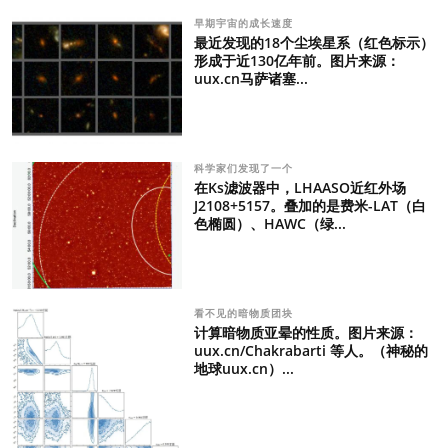
早期宇宙的成长速度
最近发现的18个尘埃星系（红色标示）
形成于近130亿年前。图片来源：
uux.cn马萨诸塞...
科学家们发现了一个
在Ks滤波器中，LHAASO近红外场
J2108+5157。叠加的是费米-LAT（白
色椭圆）、HAWC（绿...
看不见的暗物质团块
计算暗物质亚晕的性质。图片来源：
uux.cn/Chakrabarti 等人。（神秘的
地球uux.cn）...