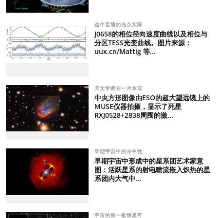
这个普通的光点实际
J0658的相位径向速度曲线以及相位与
分区TESS光变曲线。图片来源：
uux.cn/Mattig 等...
天文学家在一片本应
中央方形图像由ESO的超大望远镜上的
MUSE仪器拍摄，显示了死星
RXJ0528+2838周围的激...
早期宇宙中的冷中性
早期宇宙中形成中的星系团艺术家意
图：活跃星系的射电喷流嵌入炽热的星
系团内大气中...
宇宙的第一批恒星可