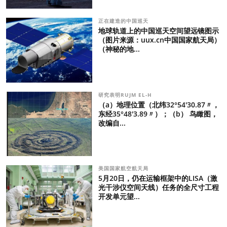
正在建造的中国巡天
地球轨道上的中国巡天空间望远镜图示
（图片来源：uux.cn中国国家航天局）
（神秘的地...
研究表明RUJM EL-H
（a）地理位置（北纬32°54′30.87〃，
东经35°48′3.89〃）；（b） 鸟瞰图，
改编自...
美国国家航空航天局
5月20日，仍在运输框架中的LISA（激
光干涉仪空间天线）任务的全尺寸工程
开发单元望...