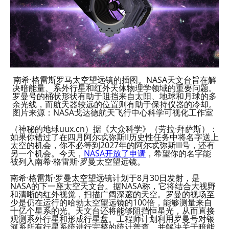
南希·格雷斯罗马太空望远镜的插图。NASA天文台旨在解
决暗能量、系外行星和红外天体物理学领域的重要问题。
罗曼号的桶状形状有助于阻挡来自太阳、地球和月球的多
余光线，而航天器较远的位置则有助于保持仪器的冷却。
图片来源：NASA戈达德航天飞行中心科学可视化工作室
（神秘的地球uux.cn）据《大众科学》（劳拉·拜萨斯）：
如果你错过了在四月阿尔忒弥斯II历史性任务中将名字送上
太空的机会，你不必等到2027年的阿尔忒弥斯III号，还有
另一个机会。今天，
NASA开放了申请
，希望你的名字能
被列入南希·格雷斯·罗曼太空望远镜。
南希·格雷斯·罗曼太空望远镜计划于8月30日发射，是
NASA的下一座太空天文台。据NASA称，它将结合大视野
和清晰的红外视觉，扫描广阔深邃的天空。罗曼的视场至
少是仍在运行的哈勃太空望远镜的100倍，能够测量来自
十亿个星系的光。天文台还将能够阻挡恒星光，从而直接
观测系外行星和形成行星盘。工程师计划利用罗曼号对银
河系所有行星系统进行完整的统计普查，并解决关于暗能