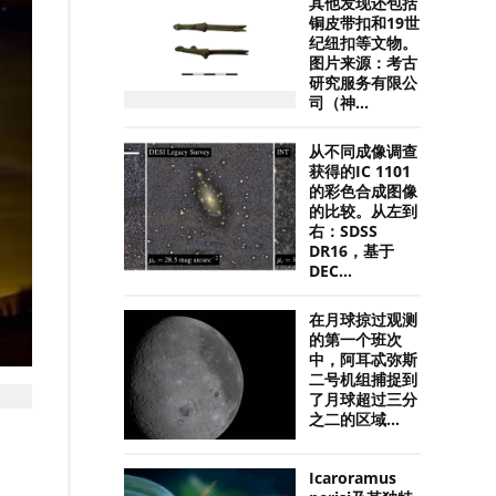
其他发现还包括
铜皮带扣和19世
纪纽扣等文物。
图片来源：考古
研究服务有限公
司（神...
从不同成像调查
获得的IC 1101
的彩色合成图像
的比较。从左到
右：SDSS
DR16，基于
DEC...
在月球掠过观测
的第一个班次
中，阿耳忒弥斯
二号机组捕捉到
了月球超过三分
之二的区域...
Icaroramus