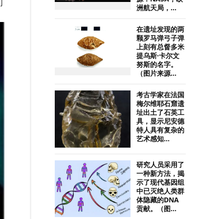
可
洲航天局，...
在遗址发现的两
颗罗马弹弓子弹
上刻有总督多米
提乌斯·卡尔文
努斯的名字。
（图片来源...
考古学家在法国
梅尔维耶石窟遗
址出土了石英工
具，显示尼安德
特人具有复杂的
艺术感知...
研究人员采用了
一种新方法，揭
示了现代基因组
中已灭绝人类群
体隐藏的DNA
贡献。（图...