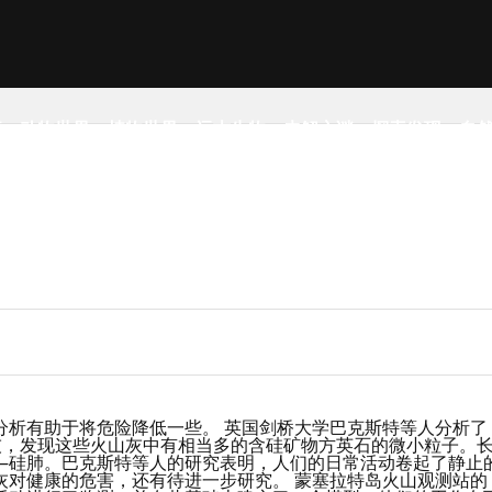
事
动物世界
植物世界
远古生物
未解之谜
探索发现
自
分析有助于将危险降低一些。 英国剑桥大学巴克斯特等人分析了
的火山灰，发现这些火山灰中有相当多的含硅矿物方英石的微小粒子。
—硅肺。巴克斯特等人的研究表明，人们的日常活动卷起了静止
灰对健康的危害，还有待进一步研究。 蒙塞拉特岛火山观测站的