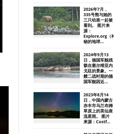
2026年7月，
335号熊与她的
三只幼崽一起被
看到。 图片来
源：
Explore.org（神
秘的地球...
2024年9月13
日，德国军舰残
骸在塞尔维亚内
戈廷的景象。一
艘二战时期的德
国军舰因近...
2023年8月14
日，中国内蒙古
赤丰市乌兰布姆
草原上的英仙座
流星雨。 图片
来源：Costf...