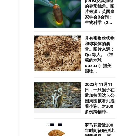
perisi及其独特
的异形触角。图
片来源：英国皇
家学会B会刊：
生物科学（2...
具有密集丝状物
和球状体的囊
骨。图片来源：
Qu 等人。（神
秘的地球
uux.cn）据美
国物...
2022年11月11
日，一只猴子在
孟加拉国达卡公
园周围被看到抱
着小狗。对300
多例跨物种...
罗马花费近200
年时间征服伊比