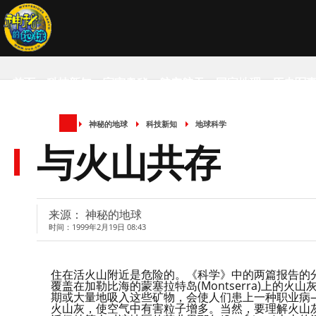
首页
科技新知
宇宙奥秘
航空航天
国家地理
历史军
神秘的地球
科技新知
地球科学
SCIENCE NEWS
与火山共存
来源： 神秘的地球
时间：1999年2月19日 08:43
住在活火山附近是危险的。《科学》中的两篇报告的
覆盖在加勒比海的蒙塞拉特岛(Montserra)上
期或大量地吸入这些矿物，会使人们患上一种职业病
火山灰，使空气中有害粒子增多。当然，要理解火山