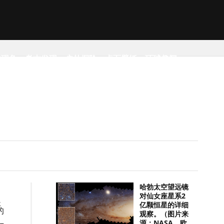
然现象
考古发现
户外探险
桌面壁纸
环球趣闻
哈勃太空望远镜
对仙女座星系2
长
亿颗恒星的详细
的
观察。（图片来
源：NASA，欧