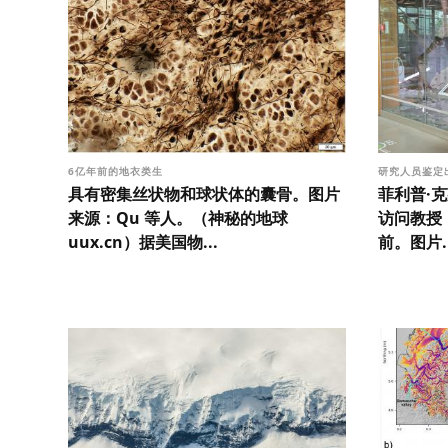
6亿年前的地衣类生
研究人员鉴定
具有密集丝状物和球状体的囊骨。图片
菲利普·
来源：Qu 等人。（神秘的地球
访问教授
uux.cn）据美国物...
前。图片..