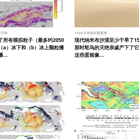
4万年
1500万年前巨型蛋壳
了所有模拟粒子（最多约2050
现代纳米布沙漠至少干旱了15
（a）冰下和（b）冰上颗粒播
那时鸵鸟的灭绝亲戚产下了它
...
这些蛋就像...