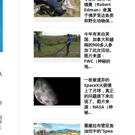
德曼（Robert
Edman）隶属
于佛罗里达鱼类
和野生动物保...
今年有来自美
国、加拿大和越
南的900多人参
加了此次活动。
图片来源：
FWC（神秘的
地...
认
一枚被遗弃的
SpaceX火箭撞
上了月球，真正
的问题接下来出
现了。图片来
外
源：NASA（神
秘...
宙
学
重建拉布雷亚焦
生
油坑中的“Spea