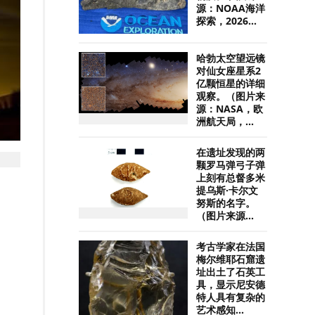
源：NOAA海洋
探索，2026...
哈勃太空望远镜
对仙女座星系2
亿颗恒星的详细
观察。（图片来
源：NASA，欧
洲航天局，...
在遗址发现的两
颗罗马弹弓子弹
上刻有总督多米
提乌斯·卡尔文
努斯的名字。
（图片来源...
考古学家在法国
梅尔维耶石窟遗
址出土了石英工
具，显示尼安德
特人具有复杂的
艺术感知...