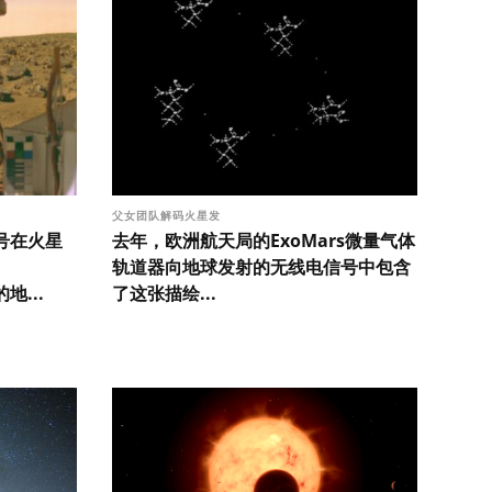
父女团队解码火星发
号在火星
去年，欧洲航天局的ExoMars微量气体
轨道器向地球发射的无线电信号中包含
地...
了这张描绘...