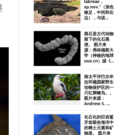
labreae，
是
sp.nov.”（深色
不
锹足，中间和右
边），与该...
粪石是古代动物
留下的化石粪
便。 图片来
源：弗林德斯大
学（神秘的地球
uux.cn）据《...
南太平洋巴尔米
拉环礁国家野生
动物保护区的一
只红脚鲣鸟。。
图片来源：
Andrew S. ...
化石化的巨齿鲨
牙齿吸收海洋中
的稀土元素和矿
物质。 图片来