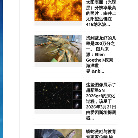
太阳表面（光球
层）分辨率最高
的照片，由井上
太阳望远镜在
416纳米波...
找到蓝龙虾的几
率是200万分之
一。 图片来
源：Ellen
Goethel/探索
海洋世
界 &nb...
这些图像展示了
超新星SN
2026gzf的演化
过程，该星于
2026年3月21日
由爱因斯坦探测
器...
蟒蛇激励与教育
专家罗伯特·埃