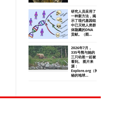
研究人员采用了
一种新方法，揭
示了现代基因组
中已灭绝人类群
体隐藏的DNA
贡献。（图...
2026年7月，
335号熊与她的
三只幼崽一起被
看到。 图片来
源：
Explore.org（神
秘的地球...