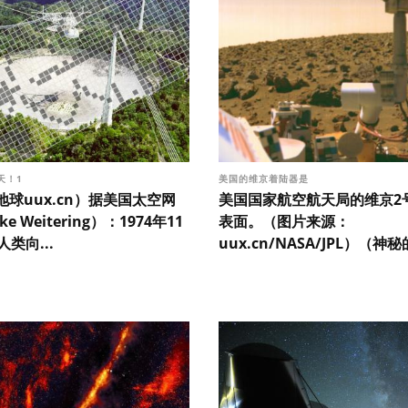
天！1
美国的维京着陆器是
球uux.cn）据美国太空网
美国国家航空航天局的维京2
ke Weitering）：1974年11
表面。（图片来源：
人类向...
uux.cn/NASA/JPL）（神秘的