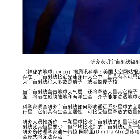
研究表明宇宙射线辐
（神秘的地球uux.cn）据腾讯科学：美国太空网
存在。宇宙射线接近光速穿行太空中，且具有不可思
为宇宙射线绝大多数是质子，或者氢原子核。
当宇宙射线轰击地球大气层，还将释放大量其它粒子
面，将潜在威胁陆地和海洋生命，介子能够渗透地球
科学家调查研究宇宙射线如何影响遥远系外星球的宜
行星，它们具有生命宜居性，可接受恒星释放的热量
研究人员推断称，一颗星球接收宇宙射线的剂量等级
射线比其恒星要少，但平均接收到的宇宙射线远高于
研究所物理学家迪米特拉-阿特里(Dimitra Atr
命形式将无法存活。”