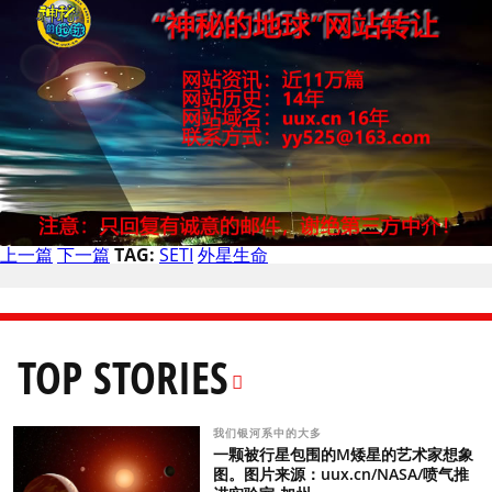
上一篇
下一篇
TAG:
SETI
外星生命
TOP STORIES
我们银河系中的大多
一颗被行星包围的M矮星的艺术家想象
图。图片来源：uux.cn/NASA/喷气推