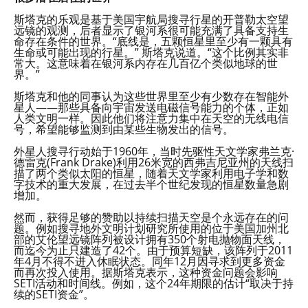
斯塔克的乐观是基于美国宇航局搜寻行星的开普勒太空望
远镜的观测，后者显示了银河系很可能充满了具备支持生
命存在条件的世界。“底线是，五颗恒星里至少有一颗具有
生命或可能出现的行星。” 斯塔克说道。“这个比例其实非
常大。这意味着在银河系内存在几百亿个类似地球的世
界。”
斯塔克和他的同事认为这些世界里至少有少数存在智能外
星人——那些具备向宇宙发送电磁信号能力的个体，正如
人类文明一样。因此他们将注意力集中在天空的无线电信
号，希望能够监测到由某些生物发出的信号。
外星人搜寻行动始于1960年，当时先驱性天文学家弗兰克·
德雷克(Frank Drake)利用26米宽的西弗吉尼亚州的天线扫
描了两个类似太阳的恒星，随着天文学家利用电子学和数
字技术的重大发展，在过去半个世纪发现的恒星数量急剧
增加。
然而，获得足够的赞助以持续扫描天空是个永远存在的问
题。例如搜寻地外文明计划研究所使用的位于美国加州北
部的艾伦望远镜阵列被设计拥有350个射电抛物面天线，
而迄今为止只建造了42个。由于预算短缺，该阵列于2011
年4月不得不进入休眠状态。同年12月因寻求到更多资金
而再次投入使用。据斯塔克表示，这种资金问题会影响
SETI活动和时间线。例如，这个24年期限的估计“取决于持
续的SETI资金”。