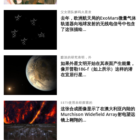
父女团队解码火星发
去年，欧洲航天局的ExoMars微量气体
轨道器向地球发射的无线电信号中包含
了这张描绘...
黯淡的研究表明，外
如果外星文明开始在其表面产生能量，
像开普勒186-f（如上所示）这样的潜
在宜居行星...
SETI使用未经探索的
这张合成图像显示了在澳大利亚内陆的
Murchison Widefield Array射电望远
镜上翱翔的...