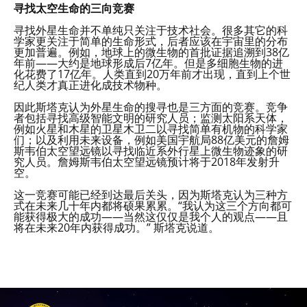
寻找太空生命的三向竞赛
寻找外星生命并不单纯只关注于技术社会。很多其它的科
学家更关注于简单的生命形式，后者应该在宇宙里的分布
更加普遍。例如，地球上的微生物的首批证据追溯到38亿
年前——大约是地球形成后7亿年。但是多细胞生物的进
化花费了17亿年。人类直到20万年前才出现，直到上个世
纪人类才真正进化成技术物种。
因此斯塔克认为外星生命的搜寻也是三方面的竞赛。竞争
者包括寻找高级智能文明的研究人员；监测太阳系天体，
例如火星和木星的卫星木卫二以寻找简单有机物的科学家
们；以及利用未来设备，例如美国宇航局88亿美元的詹姆
斯韦伯太空望远镜以寻找临近系外行星上微生物迹象的研
究人员。詹姆斯韦伯太空望远镜预计将于2018年发射升
空。
这一竞赛可能已经到达最后关头，因为斯塔克认为三种方
式在未来几十年内都将硕果累累。“我认为这三个方向都可
能获得极大的成功——当然这仅仅是我个人的观点——且
将在未来20年内获得成功。” 斯塔克说道。