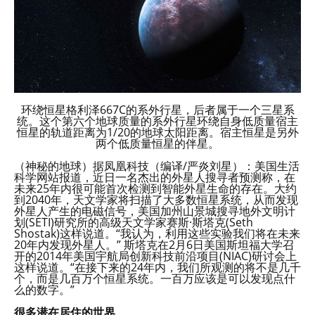
环绕恒星格利泽667C的系外行星，后者属于一个三星系
统。这个第六个地球质量的系外行星环绕自身低质量宿主
恒星的轨道距离为1/20的地球太阳距离。宿主恒星是另外
两个低质量恒星的伴星。
（神秘的地球）据凤凰科技（编译/严炎刘星）：美国生活
科学网站报道，近日一名杰出的外星人搜寻者预测称，在
未来25年内很可能首次检测到智能外星生命的存在。大约
到2040年，天文学家将扫描了大多数恒星系统，从而发现
外星人产生的电磁信号，美国加州山景城搜寻地外文明计
划(SETI)研究所的高级天文学家赛斯·斯塔克(Seth
Shostak)这样说道。“我认为，利用这些实验我们将在未来
20年内发现外星人。” 斯塔克在2月6日美国斯坦福大学召
开的2014年美国宇航局创新科技前沿项目(NIAC)研讨会上
这样说道。“在接下来的24年内，我们所观测的将不是几千
个，而是几百万个恒星系统。一百万应该是可以发现点什
么的数字。”
很多潜在居住的世界