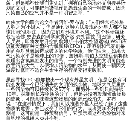
象，但是那些比我们更先进、拥有自己的地外文明搜寻计
划的文明，可能把污染视作是愚蠢生命的一种迹象，因为
污染自己的空气并不是一种明智之举。”
哈佛大学的联合论文作者阿维-罗布说：“人们经常把外星
人称之为‘小绿人’，但是通过这种方法发现的外星人都不应
该用‘绿’做标注，因为它们对环境并不利。”这个科研组还
包括哈佛-史密森的科学家贡萨洛-龚扎雷兹-阿巴德，研究
人员说，即将发射升空的詹姆斯-韦伯太空望远镜(JWST)应
该能发现两种类型的含氯氟烃(CFCs)，即溶剂和气雾剂采
用的会对臭氧层造成破坏的化学物质。他们认为，如果大
气污染水平是地球上的10倍，詹姆斯-韦伯太空望远镜将能
梳理出含氯氟烃发出的信号。一个特别先进的文明可能会
故意污染大气，以便增加污染物的水平，从而使一颗因为
温度过低而不适合生命生存的行星变得更暖和。
虽然寻找CFCs能够搜出一个现有外星文明，但是它也有可
能会发现一个已经消失的文明的残余物。地球大气层里的
一些污染物可以持续长达5万年，而另外一些则只能持续
10年。探测到长寿物质的分子，但是并没有发现短命物质
的迹象，可能意味着这些物质的起源已经消失。罗布
说：“在这种情况下，我们可以推测外星人已经了解了这些
物质的危害，并已改变了它们的行为。或者更加不好的推
测是，这可能是一种预警信号，它预示着这些危险物对来
自地球的机组人员并不利。”