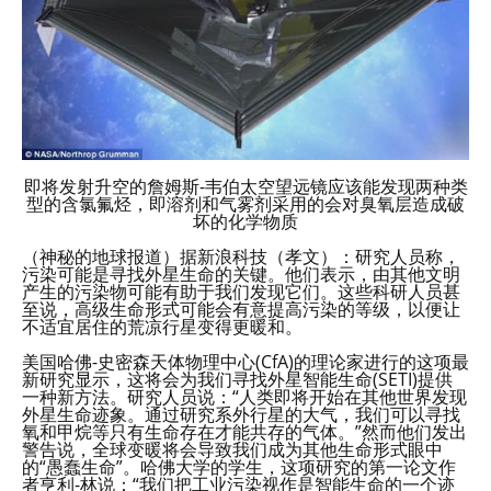
即将发射升空的詹姆斯-韦伯太空望远镜应该能发现两种类
型的含氯氟烃，即溶剂和气雾剂采用的会对臭氧层造成破
坏的化学物质
（神秘的地球报道）据新浪科技（孝文）：研究人员称，
污染可能是寻找外星生命的关键。他们表示，由其他文明
产生的污染物可能有助于我们发现它们。这些科研人员甚
至说，高级生命形式可能会有意提高污染的等级，以便让
不适宜居住的荒凉行星变得更暖和。
美国哈佛-史密森天体物理中心(CfA)的理论家进行的这项最
新研究显示，这将会为我们寻找外星智能生命(SETI)提供
一种新方法。研究人员说：“人类即将开始在其他世界发现
外星生命迹象。通过研究系外行星的大气，我们可以寻找
氧和甲烷等只有生命存在才能共存的气体。”然而他们发出
警告说，全球变暖将会导致我们成为其他生命形式眼中
的“愚蠢生命”。哈佛大学的学生，这项研究的第一论文作
者亨利-林说：“我们把工业污染视作是智能生命的一个迹