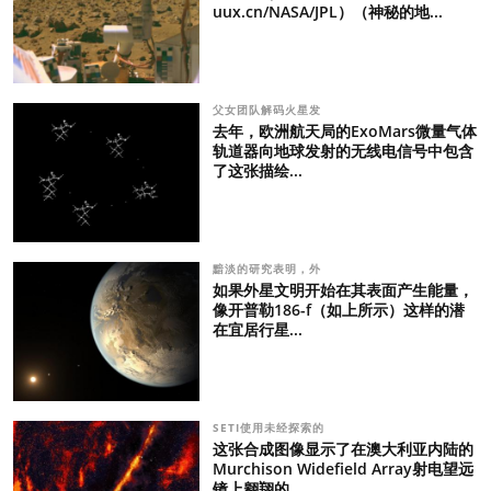
uux.cn/NASA/JPL）（神秘的地...
父女团队解码火星发
去年，欧洲航天局的ExoMars微量气体
轨道器向地球发射的无线电信号中包含
了这张描绘...
黯淡的研究表明，外
如果外星文明开始在其表面产生能量，
像开普勒186-f（如上所示）这样的潜
在宜居行星...
SETI使用未经探索的
这张合成图像显示了在澳大利亚内陆的
Murchison Widefield Array射电望远
镜上翱翔的...